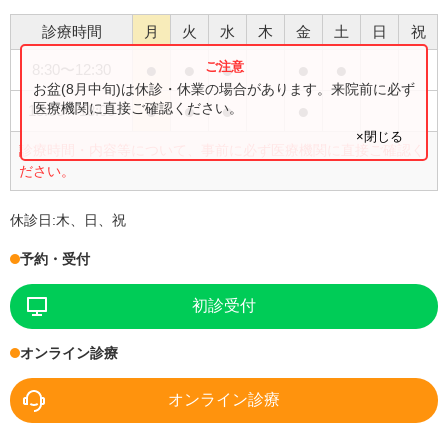
診療時間
月
火
水
木
金
土
日
祝
●
●
●
●
●
8:30
〜
12:30
お盆(8月中旬)は休診・休業の場合があります。来院前に必ず
●
●
●
●
医療機関に直接ご確認ください。
15:00
〜
18:00
×閉じる
診療時間・内容等について、事前に必ず医療機関に直接ご確認く
ださい。
休診日:
木、日、祝
予約・受付
初診受付
オンライン診療
オンライン診療