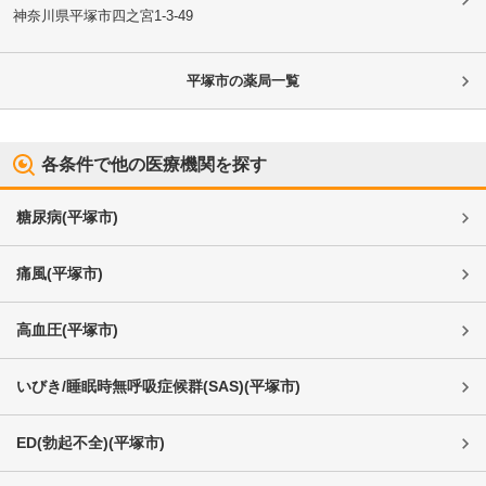
神奈川県平塚市
四之宮1-3-49
平塚市
の薬局一覧
各条件で他の医療機関を探す
糖尿病
(
平塚市
)
痛風
(
平塚市
)
高血圧
(
平塚市
)
いびき/睡眠時無呼吸症候群(SAS)
(
平塚市
)
ED(勃起不全)
(
平塚市
)