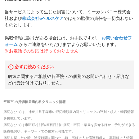
当サービスによって生じた損害について、ミーカンパニー株式会
社および
株式会社eヘルスケア
ではその賠償の責任を一切負わない
ものとします。
掲載情報に誤りがある場合には、お手数ですが、
お問い合わせフ
ォーム
からご連絡をいただけますようお願いいたします。
※お電話での対応は行っておりません
必ずお読みください
病気に関するご相談や各医院への個別のお問い合わせ・紹介な
どは受け付けておりません。
平塚市
の
押切糖尿病内科クリニック
情報
病院なび では、
神奈川県
平塚市
の
押切糖尿病内科クリニック
の
評判・求人・転職
情報
を掲載しています。
病院なび では市区町村別/診療科目別に病院・医院・薬局を探せるほか、予約ができる
医療機関や、キーワードでの検索も可能です。
病院を探したい時、診療時間を調べたい時、医師求人や看護師求人、薬剤師求人情報