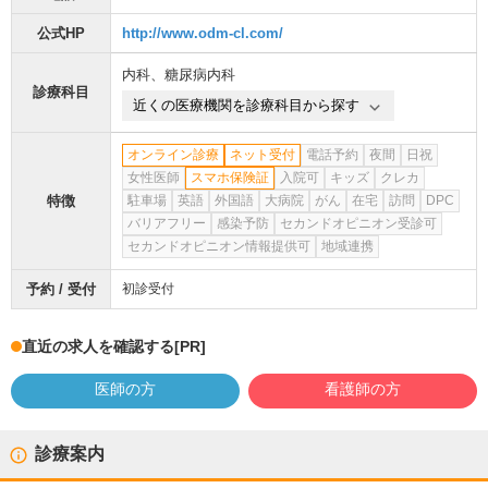
公式HP
http://www.odm-cl.com/
内科
、
糖尿病内科
診療科目
近くの医療機関を診療科目から探す
オンライン診療
ネット受付
電話予約
夜間
日祝
女性医師
スマホ保険証
入院可
キッズ
クレカ
特徴
駐車場
英語
外国語
大病院
がん
在宅
訪問
DPC
バリアフリー
感染予防
セカンドオピニオン受診可
セカンドオピニオン情報提供可
地域連携
予約 / 受付
初診受付
直近の求人を確認する
[PR]
医師の方
看護師の方
診療案内