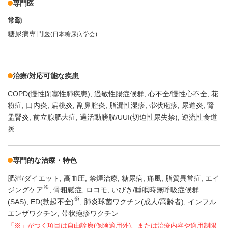
専門医
常勤
糖尿病専門医
(日本糖尿病学会)
治療/対応可能な疾患
COPD(慢性閉塞性肺疾患)
過敏性腸症候群
心不全/慢性心不全
花
粉症
口内炎
扁桃炎
副鼻腔炎
脂漏性湿疹
帯状疱疹
尿道炎
腎
盂腎炎
前立腺肥大症
過活動膀胱/UUI(切迫性尿失禁)
逆流性食道
炎
専門的な治療・特色
肥満/ダイエット
高血圧
禁煙治療
糖尿病
痛風
脂質異常症
エイ
※
ジングケア
骨粗鬆症
ロコモ
いびき/睡眠時無呼吸症候群
※
(SAS)
ED(勃起不全)
肺炎球菌ワクチン(成人/高齢者)
インフル
エンザワクチン
帯状疱疹ワクチン
「※」がつく項目は自由診療(保険適用外)、または治療内容や適用制限