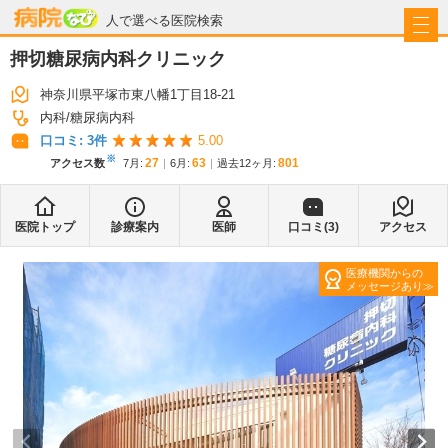
病院なび
人で選べる医院検索
押切糖尿病内科クリニック
神奈川県平塚市東八幡1丁目18-21
内科
糖尿病内科
口コミ:
3
件
5.00
※
27
63
801
アクセス数
7月
:
6月
:
過去12ヶ月:
医院トップ
診療案内
医師
口コミ(
3
)
アクセス
医療機関からの
メッセージあり