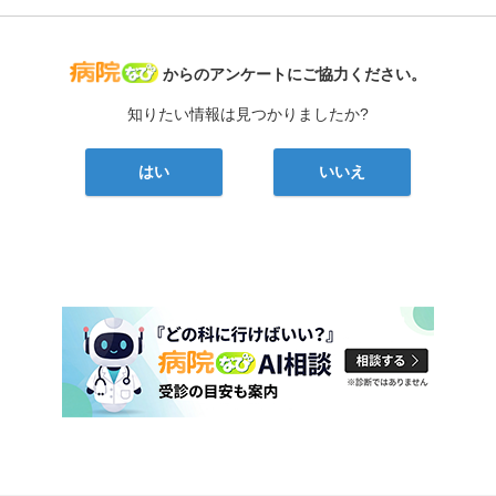
病院なび
からのアンケートにご協力ください。
知りたい情報は見つかりましたか?
はい
いいえ