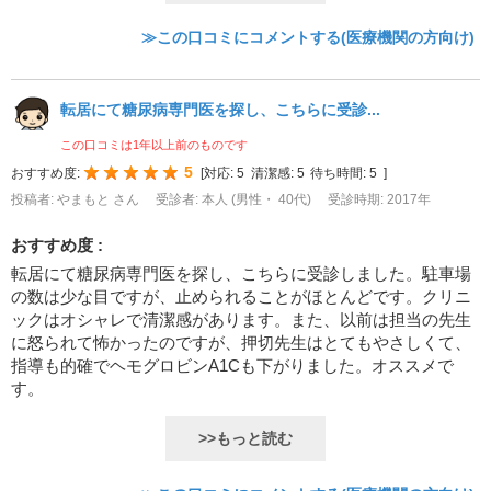
≫この口コミにコメントする(医療機関の方向け)
転居にて糖尿病専門医を探し、こちらに受診...
この口コミは1年以上前のものです
5
おすすめ度:
[
対応:
5
清潔感:
5
待ち時間:
5
]
投稿者: やまもと さん
受診者: 本人 (男性・ 40代)
受診時期: 2017年
おすすめ度 :
転居にて糖尿病専門医を探し、こちらに受診しました。駐車場
の数は少な目ですが、止められることがほとんどです。クリニ
ックはオシャレで清潔感があります。また、以前は担当の先生
に怒られて怖かったのですが、押切先生はとてもやさしくて、
指導も的確でヘモグロビンA1Cも下がりました。オススメで
す。
>>もっと読む