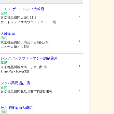
トモズ ゲートシティ大崎店
薬局
東京都品川区
大崎1-11-1
ゲートシティ大崎ウエストタワー 1階
大崎薬局
薬局
東京都品川区
大崎三丁目6番17号
ニュー大崎ビル1階
シンクパークファーマシー調剤薬局
薬局
東京都品川区
大崎二丁目1番1号
ThinkParkTower3階
フタバ薬局 品川店
薬局
東京都品川区
北品川五丁目8番15号
たんぽぽ薬局大崎店
薬局