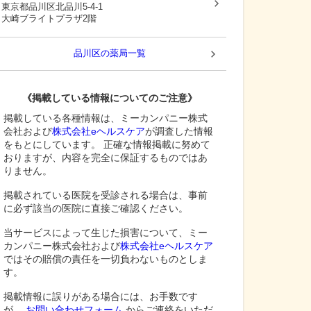
東京都品川区
北品川5-4-1
大崎ブライトプラザ2階
品川区
の薬局一覧
《掲載している情報についてのご注意》
掲載している各種情報は、ミーカンパニー株式
会社および
株式会社eヘルスケア
が調査した情報
をもとにしています。 正確な情報掲載に努めて
おりますが、内容を完全に保証するものではあ
りません。
掲載されている医院を受診される場合は、事前
に必ず該当の医院に直接ご確認ください。
当サービスによって生じた損害について、ミー
カンパニー株式会社および
株式会社eヘルスケア
ではその賠償の責任を一切負わないものとしま
す。
掲載情報に誤りがある場合には、お手数です
が、
お問い合わせフォーム
からご連絡をいただ