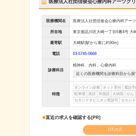
医療法人社団信俊会心療内科アーツクリ
医療機関名
医療法人社団信俊会心療内科アーツ
所在地
東京都品川区大崎一丁目6番4号 大
最寄駅
大崎駅
(駅から
東に約90m
)
電話
03-5745-0668
精神科
、
内科
、
心療内科
診療科目
近くの医療機関を診療科目から探
オンライン診療
ネット受付
電話予
特徴
駐車場
英語
外国語
大病院
がん
セカンドオピニオン受診可
セカンド
直近の求人を確認する
[PR]
OTの方