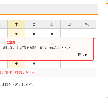
水
木
金
土
日
祝
●
●
●
●
●
す。来院前に必ず医療機関に直接ご確認ください。
●
×閉じる
●
●
関に直接ご確認ください。
ご連絡をお願いします。