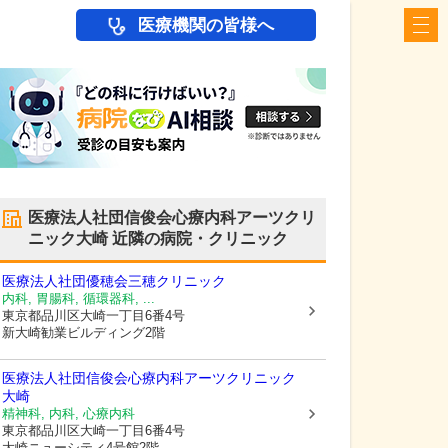
医療機関の皆様へ
医療法人社団信俊会心療内科アーツクリ
ニック大崎
近隣の病院・クリニック
医療法人社団優穂会三穂クリニック
内科, 胃腸科, 循環器科, ...
東京都品川区
大崎一丁目6番4号
新大崎勧業ビルディング2階
医療法人社団信俊会心療内科アーツクリニック
大崎
精神科, 内科, 心療内科
東京都品川区
大崎一丁目6番4号
大崎ニューシティ4号館2階