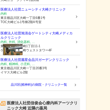
医療法人社団ニューシティ大崎クリニック
内科
東京都品川区
大崎一丁目6番1号
TOC大崎ビル1号棟2階A号室
医療法人社団旭清会
ゲートシティ大崎メディカ
ルクリニック
内科, 外科, 消化器科, ...
東京都品川区
大崎1丁目11-1
ゲートシティ大崎ウェストタワー4F
医療法人社団麗星会品川ガーデンクリニック
内科, 精神科, 小児科, ...
東京都品川区
大崎一丁目20番3号
イマス大崎ビル2階
品川区(精神科)の病院・クリニック一覧
医療法人社団信俊会心療内科アーツクリ
ニック大崎
近隣の薬局