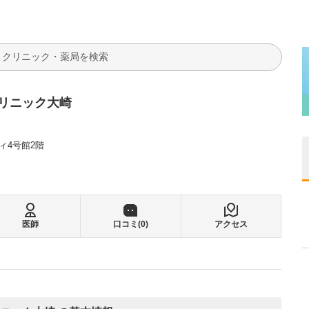
検索
リニック大崎
ィ4号館2階
医師
口コミ(
0
)
アクセス