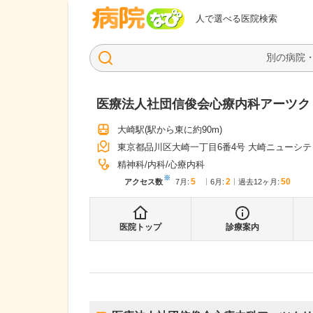
病院なび
人で選べる医院検索
医療法人社団信俊会心療内科アーツク
大崎駅
(駅から
東に約90m
)
東京都品川区大崎一丁目6番4号 大崎ニューシテ
精神科
内科
心療内科
※
5
2
50
アクセス数
7月
:
6月
:
過去12ヶ月:
医院トップ
診療案内