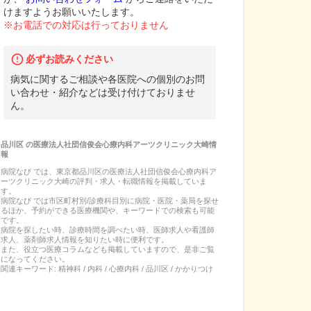
けますようお願いいたします。
※お電話での対応は行っておりません
必ずお読みください
病気に関するご相談や各医院への個別のお問
い合わせ・紹介などは受け付けておりませ
ん。
品川区
の
医療法人社団信俊会心療内科アーツクリニック大崎
情
報
病院なび では、
東京都
品川区
の
医療法人社団信俊会心療内科ア
ーツクリニック大崎
の
評判・求人・転職
情報を掲載していま
す。
病院なび では市区町村別/診療科目別に病院・医院・薬局を探せ
るほか、予約ができる医療機関や、キーワードでの検索も可能
です。
病院を探したい時、診療時間を調べたい時、医師求人や看護師
求人、薬剤師求人情報を知りたい時に便利です。
また、役立つ医療コラムなども掲載していますので、是非ご覧
になってください。
関連キーワード:
精神科 / 内科 / 心療内科 / 品川区 / かかりつけ