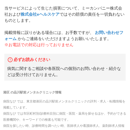
当サービスによって生じた損害について、ミーカンパニー株式会
社および
株式会社eヘルスケア
ではその賠償の責任を一切負わない
ものとします。
掲載情報に誤りがある場合には、お手数ですが、
お問い合わせフ
ォーム
からご連絡をいただけますようお願いいたします。
※お電話での対応は行っておりません
必ずお読みください
病気に関するご相談や各医院への個別のお問い合わせ・紹介な
どは受け付けておりません。
港区
の
品川駅前メンタルクリニック
情報
病院なび では、
東京都
港区
の
品川駅前メンタルクリニック
の
評判・求人・転職
情報を
掲載しています。
病院なび では市区町村別/診療科目別に病院・医院・薬局を探せるほか、予約ができる
医療機関や、キーワードでの検索も可能です。
病院を探したい時、診療時間を調べたい時、医師求人や看護師求人、薬剤師求人情報