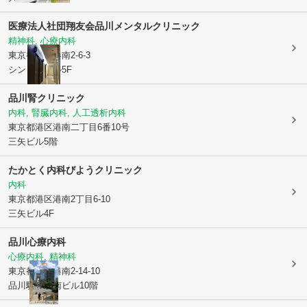
医療法人社団翔友会
品川メンタルクリニック
精神科, 心療内科
東京都港区
港南2-6-3
シントミビル5F
品川腎クリニック
内科, 腎臓内科, 人工透析内科
東京都港区
港南二丁目6番10号
三矢ビル5階
たかとく内科びようクリニック
内科
東京都港区
港南2丁目6-10
三矢ビル4F
品川心療内科
心療内科, 精神科
東京都港区
港南2-14-10
品川駅前港南ビル10階