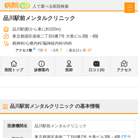
病院なび
人で選べる医院検索
品川駅前メンタルクリニック
品川駅
(駅から
東に約320m
)
東京都港区港南二丁目6番7号 大善ビル3階・4階
精神科
心療内科
脳神経内科
内科
※
8
7
47
アクセス数
7月
:
6月
:
過去12ヶ月:
医院トップ
診療案内
医師
口コミ(
0
)
アクセス
品川駅前メンタルクリニック
の基本情報
医療機関名
品川駅前メンタルクリニック
東京都港区港南二丁目6番7号 大善ビル3階・4階
[アク