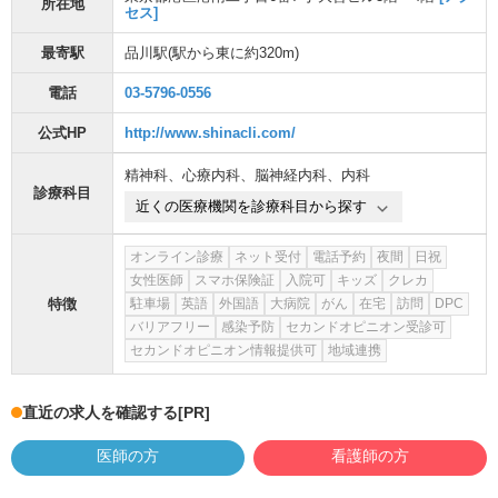
所在地
セス]
最寄駅
品川駅
(駅から
東に約320m
)
電話
03-5796-0556
公式HP
http://www.shinacli.com/
精神科
、
心療内科
、
脳神経内科
、
内科
診療科目
近くの医療機関を診療科目から探す
オンライン診療
ネット受付
電話予約
夜間
日祝
女性医師
スマホ保険証
入院可
キッズ
クレカ
特徴
駐車場
英語
外国語
大病院
がん
在宅
訪問
DPC
バリアフリー
感染予防
セカンドオピニオン受診可
セカンドオピニオン情報提供可
地域連携
直近の求人を確認する
[PR]
医師の方
看護師の方