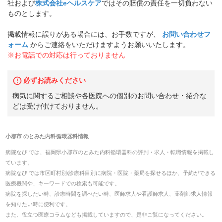
社および
株式会社eヘルスケア
ではその賠償の責任を一切負わない
ものとします。
掲載情報に誤りがある場合には、お手数ですが、
お問い合わせフ
ォーム
からご連絡をいただけますようお願いいたします。
※お電話での対応は行っておりません
必ずお読みください
病気に関するご相談や各医院への個別のお問い合わせ・紹介な
どは受け付けておりません。
小郡市
の
とみた内科循環器科
情報
病院なび では、
福岡県
小郡市
の
とみた内科循環器科
の
評判・求人・転職
情報を掲載し
ています。
病院なび では市区町村別/診療科目別に病院・医院・薬局を探せるほか、予約ができる
医療機関や、キーワードでの検索も可能です。
病院を探したい時、診療時間を調べたい時、医師求人や看護師求人、薬剤師求人情報
を知りたい時に便利です。
また、役立つ医療コラムなども掲載していますので、是非ご覧になってください。