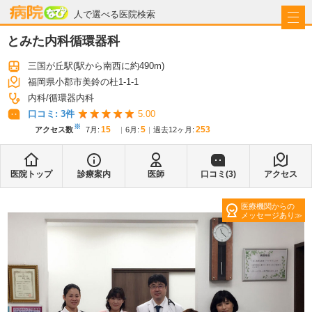
病院なび
人で選べる医院検索
とみた内科循環器科
三国が丘駅
(駅から
南西に約490m
)
福岡県小郡市美鈴の杜1-1-1
内科
循環器内科
口コミ:
3
件
5.00
※
15
5
253
アクセス数
7月
:
6月
:
過去12ヶ月:
医院トップ
診療案内
医師
口コミ(
3
)
アクセス
医療機関からの
メッセージあり