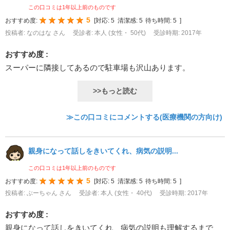
この口コミは1年以上前のものです
5
おすすめ度:
[
対応:
5
清潔感:
5
待ち時間:
5
]
投稿者: なのはな さん
受診者: 本人 (女性・ 50代)
受診時期: 2017年
おすすめ度 :
スーパーに隣接してあるので駐車場も沢山あります。
>>もっと読む
≫この口コミにコメントする(医療機関の方向け)
親身になって話しをきいてくれ、病気の説明...
この口コミは1年以上前のものです
5
おすすめ度:
[
対応:
5
清潔感:
5
待ち時間:
5
]
投稿者: ぶーちゃん さん
受診者: 本人 (女性・ 40代)
受診時期: 2017年
おすすめ度 :
親身になって話しをきいてくれ、病気の説明も理解するまで、