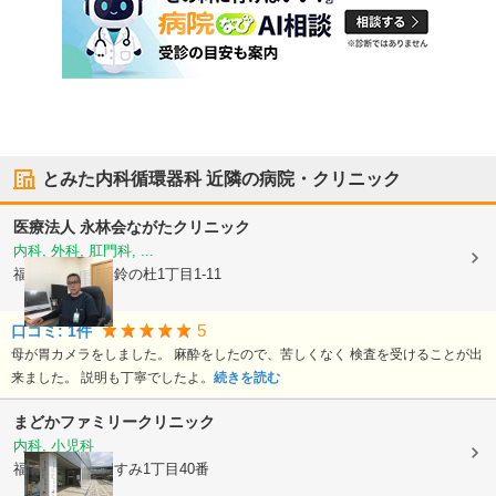
とみた内科循環器科
近隣の病院・クリニック
医療法人 永林会
ながたクリニック
内科, 外科, 肛門科, ...
福岡県小郡市
美鈴の杜1丁目1-11
5
口コミ:
1
件
母が胃カメラをしました。 麻酔をしたので、苦しくなく 検査を受けることが出
来ました。 説明も丁寧でしたよ。
続きを読む
まどかファミリークリニック
内科, 小児科
福岡県小郡市
あすみ1丁目40番