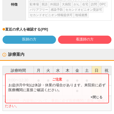
特徴
駐車場
英語
外国語
大病院
がん
在宅
訪問
DPC
バリアフリー
感染予防
セカンドオピニオン受診可
セカンドオピニオン情報提供可
地域連携
直近の求人を確認する
[PR]
医師の方
看護師の方
診療案内
診療時間
月
火
水
木
金
土
日
祝
●
●
●
●
●
●
9:00
〜
12:30
お盆(8月中旬)は休診・休業の場合があります。来院前に必ず
●
●
●
●
医療機関に直接ご確認ください。
14:00
〜
18:00
×閉じる
診療時間・内容等について、事前に必ず医療機関に直接ご確認く
ださい。