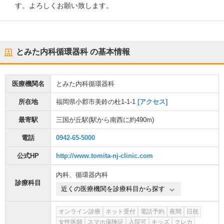
す。よろしくお願い致します。
とみた内科循環器科
の基本情報
医療機関名
とみた内科循環器科
所在地
福岡県小郡市美鈴の杜1-1-1
[アクセス]
最寄駅
三国が丘駅
(駅から
南西に約490m
)
電話
0942-65-5000
公式HP
http://www.tomita-nj-clinic.com
内科
、
循環器内科
診療科目
近くの医療機関を診療科目から探す
オンライン診療
ネット受付
電話予約
夜間
日祝
女性医師
スマホ保険証
入院可
キッズ
クレカ