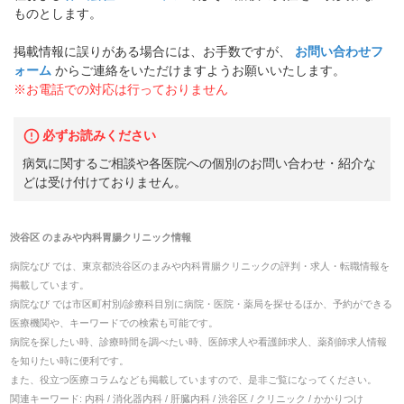
ものとします。
掲載情報に誤りがある場合には、お手数ですが、
お問い合わせフ
ォーム
からご連絡をいただけますようお願いいたします。
※お電話での対応は行っておりません
必ずお読みください
病気に関するご相談や各医院への個別のお問い合わせ・紹介な
どは受け付けておりません。
渋谷区
の
まみや内科胃腸クリニック
情報
病院なび では、
東京都
渋谷区
の
まみや内科胃腸クリニック
の
評判・求人・転職
情報を
掲載しています。
病院なび では市区町村別/診療科目別に病院・医院・薬局を探せるほか、予約ができる
医療機関や、キーワードでの検索も可能です。
病院を探したい時、診療時間を調べたい時、医師求人や看護師求人、薬剤師求人情報
を知りたい時に便利です。
また、役立つ医療コラムなども掲載していますので、是非ご覧になってください。
関連キーワード:
内科 / 消化器内科 / 肝臓内科 / 渋谷区 / クリニック / かかりつけ