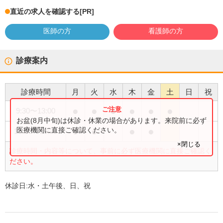
直近の求人を確認する
[PR]
医師の方
看護師の方
診療案内
診療時間
月
火
水
木
金
土
日
祝
●
●
●
●
●
●
9:30
〜
13:00
お盆(8月中旬)は休診・休業の場合があります。来院前に必ず
●
●
●
●
医療機関に直接ご確認ください。
15:00
〜
18:30
×閉じる
診療時間・内容等について、事前に必ず医療機関に直接ご確認く
ださい。
休診日:
水・土午後、日、祝