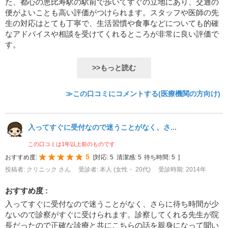
た、都心の恵比寿駅の駅前で歩いてすぐの立地にあり、交通の
便がよいことも高い評価がつけられます。スタッフや医師の先
生の対応はとても丁寧で、生活習慣や食事などについても的確
なアドバイスや相談を受けてくれるところが非常に良い評価で
す。
>>もっと読む
≫この口コミにコメントする(医療機関の方向け)
入ってすぐに受付なので迷うことがなく、さ...
この口コミは1年以上前のものです
5
おすすめ度:
[
対応:
5
清潔感:
5
待ち時間:
5
]
投稿者: クリニック さん
受診者: 本人 (女性・ 20代)
受診時期: 2014年
おすすめ度 :
入ってすぐに受付なので迷うことがなく、さらに待ち時間が少
ないので診察がすぐに受けられます。診察してくれる先生が院
長だったので正確な診療と共にこちらの話を親身になって聞い