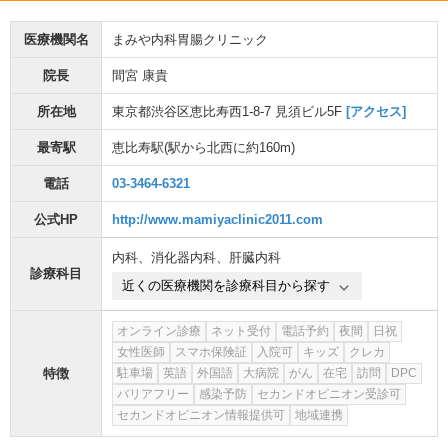
医療機関名
まみや内科胃腸クリニック
院長
間宮 康貴
所在地
東京都渋谷区恵比寿西1-8-7 見須ビル5F
[アクセス]
最寄駅
恵比寿駅
(駅から
北西に約160m
)
電話
03-3464-6321
公式HP
http://www.mamiyaclinic2011.com
内科
、
消化器内科
、
肝臓内科
診療科目
近くの医療機関を診療科目から探す
オンライン診療
ネット受付
電話予約
夜間
日祝
女性医師
スマホ保険証
入院可
キッズ
クレカ
特徴
駐車場
英語
外国語
大病院
がん
在宅
訪問
DPC
バリアフリー
感染予防
セカンドオピニオン受診可
セカンドオピニオン情報提供可
地域連携