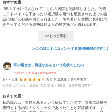
おすすめ度 :
IBSの症状に悩まされてこちらの病院を受診致しました。的確
にアドバイスを下さったり選択肢を幾つも用意された上での会
話は強い安心感を感じられました。落ち着いた空間と真剣に向
き合ってくださる姿勢は何よりの処方箋だと思われます。
>>もっと読む
≫この口コミにコメントする(医療機関の方向け)
私の場合は、胃痛があるという症状でしたの...
この口コミは1年以上前のものです
5
おすすめ度:
[
対応:
5
清潔感:
5
待ち時間:
5
]
投稿者: ごう さん
受診者: 本人 (男性・ 20代)
受診時期: 2013年
おすすめ度 :
私の場合は、胃痛があるという症状でしたので、胃腸の診療を
専門とする内科のクリニックであったことが好評価です。ま