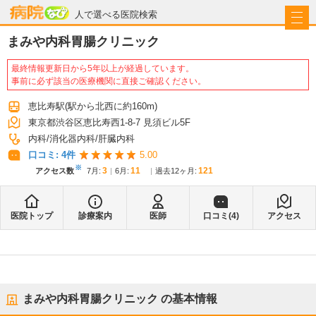
病院なび
人で選べる医院検索
まみや内科胃腸クリニック
最終情報更新日から5年以上が経過しています。
事前に必ず該当の医療機関に直接ご確認ください。
恵比寿駅
(駅から
北西に約160m
)
東京都渋谷区恵比寿西1-8-7 見須ビル5F
内科
消化器内科
肝臓内科
口コミ:
4
件
5.00
※
3
11
121
アクセス数
7月
:
6月
:
過去12ヶ月:
医院トップ
診療案内
医師
口コミ(
4
)
アクセス
まみや内科胃腸クリニック
の基本情報