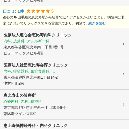
ヒューマックスビル4階
5
口コミ:
1
件
都心のJR山手線の恵比寿駅から徒歩で近くアクセスがよいことと、病院内は非
常にきれいでリラックスできる雰囲気であり、初診で...
続きを読む
医療法人道心会恵比寿内科クリニック
内科, 皮膚科, アレルギー科
東京都渋谷区
恵比寿南一丁目1番1号
ヒューマックスビル4階
医療法人社団恵比寿会
淳クリニック
内科, 呼吸器科, 気管食道科, ...
東京都渋谷区
恵比寿西1丁目14-2
津村ビル2階
恵比寿山の診療所
心療内科, 内科, 精神科
東京都渋谷区
恵比寿西一丁目10番6号
恵比寿ツインズ602
恵比寿脳神経外科・内科クリニック