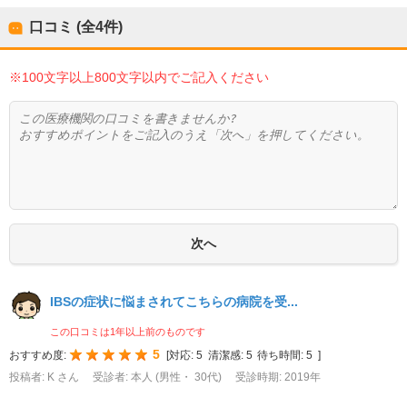
口コミ (全
4
件)
※100文字以上800文字以内でご記入ください
IBSの症状に悩まされてこちらの病院を受...
この口コミは1年以上前のものです
5
おすすめ度:
[
対応:
5
清潔感:
5
待ち時間:
5
]
投稿者: K さん
受診者: 本人 (男性・ 30代)
受診時期: 2019年