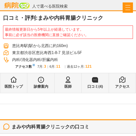
病院なび
人で選べる医院検索
口コミ・評判:
まみや内科胃腸クリニック
最終情報更新日から5年以上が経過しています。
事前に必ず該当の医療機関に直接ご確認ください。
恵比寿駅
(駅から
北西に約160m
)
東京都渋谷区恵比寿西1-8-7 見須ビル5F
内科
消化器内科
肝臓内科
※
3
11
121
アクセス数
7月
:
6月
:
過去12ヶ月:
医院トップ
診療案内
医師
口コミ(
4
)
アクセス
まみや内科胃腸クリニック
の口コミ