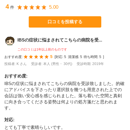
4
5.00
件
口コミを投稿する
IBSの症状に悩まされてこちらの病院を受...
この口コミは1年以上前のものです
5
おすすめ度:
[
対応:
5
清潔感:
5
待ち時間:
5
]
投稿者: K さん
受診者: 本人 (男性・ 30代)
受診時期: 2019年
おすすめ度
:
IBSの症状に悩まされてこちらの病院を受診致しました。的確
にアドバイスを下さったり選択肢を幾つも用意された上での
会話は強い安心感を感じられました。落ち着いた空間と真剣
に向き合ってくださる姿勢は何よりの処方箋だと思われま
す。
対応
:
とても丁寧で素晴らしいです。