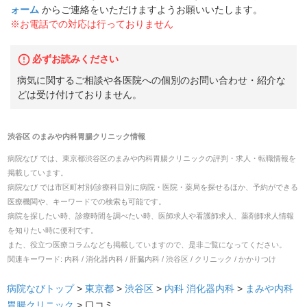
ォーム
からご連絡をいただけますようお願いいたします。
※お電話での対応は行っておりません
必ずお読みください
病気に関するご相談や各医院への個別のお問い合わせ・紹介な
どは受け付けておりません。
渋谷区
の
まみや内科胃腸クリニック
情報
病院なび では、
東京都
渋谷区
の
まみや内科胃腸クリニック
の
評判・求人・転職
情報を
掲載しています。
病院なび では市区町村別/診療科目別に病院・医院・薬局を探せるほか、予約ができる
医療機関や、キーワードでの検索も可能です。
病院を探したい時、診療時間を調べたい時、医師求人や看護師求人、薬剤師求人情報
を知りたい時に便利です。
また、役立つ医療コラムなども掲載していますので、是非ご覧になってください。
関連キーワード:
内科 / 消化器内科 / 肝臓内科 / 渋谷区 / クリニック / かかりつけ
病院なびトップ
>
東京都
>
渋谷区
>
内科
消化器内科
>
まみや内科
胃腸クリニック
>
口コミ