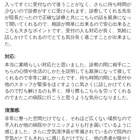
入ってすぐに受付なので迷うことがなく、さらに待ち時間が
少ないので診察がすぐに受けられます。診察してくれる先生
が院長だったので正確な診療と共にこちらの話を親身になっ
て聞いてくれるので、相談が簡単に出来るので安心出来ると
ころも大きなポイントです。受付の人も対応が良く、気軽に
話しかけてくれるのでとても気分良く過ごすことが出来まし
た。
対応
:
本当に素晴らしい対応だと思いました。診察の間に相手にこ
ちらの心情や生活のしかたを説明しても親身になって接して
くれるので非常に嬉しかったです。待ち時間の間にも受付や
他のスタッフが緊張をほぐすように気さくに話しかけてくれ
るので打ち解けるのも早く、帰り際もこちらを労ってくれる
のでまたこの病院に行こうと思うような気分になりました。
清潔感
:
非常に整った空間だけでなく、それほど広くない場所なので
手入れが他の病院やクリニックよりも行き届いているように
感じました。さらに空気清浄器が常備されているので院内の
空気がとてもきれいに感じるだけでなく、他の患者が咳やく