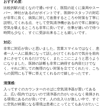
おすすめ度
:
比較的駅の近くなので通いやすく、医院の近くに薬局やスー
パー、神社があるのがポイントです。医師やスタッフの対応
が非常に良く、病気に対して改善するところや対策を丁寧に
説明してくれる点、そして空気清浄機があるので常に新鮮な
空気を吸えるところも非常に良いです。仕事が速いので待つ
時間も少なく、すぐに受診出来ることも嬉しいです。
対応
:
非常に対応が良いと思いました。営業スマイルではなく、患
者一人一人に親身になって話しかけてくれるので気分を前向
きにさせてくれるだけでなく、またここにこようと思うよう
になりました。医師の診断も非常に納得する内容だけでな
く、それに対しての無理のない対策を立ててくれたり、こち
らの質問にも丁寧に答えてくれるので嬉しかったです。
清潔感
:
入ってすぐのカウンターのそばに空気清浄器が置いてある
上、広い院内ではないので清浄器の力がいかんなく発揮され
る環境にあるのが良いです。人の出入りが激しい中で、すぐ
に空気が綺麗になる環境は患者にとってとてもありがたいこ