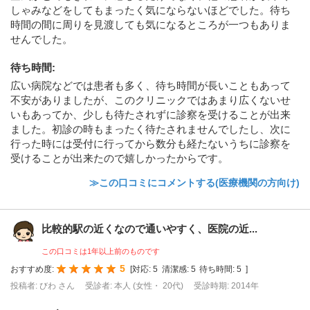
しゃみなどをしてもまったく気にならないほどでした。待ち
時間の間に周りを見渡しても気になるところが一つもありま
せんでした。
待ち時間
:
広い病院などでは患者も多く、待ち時間が長いこともあって
不安がありましたが、このクリニックではあまり広くないせ
いもあってか、少しも待たされずに診察を受けることが出来
ました。初診の時もまったく待たされませんでしたし、次に
行った時には受付に行ってから数分も経たないうちに診察を
受けることが出来たので嬉しかったからです。
≫この口コミにコメントする(医療機関の方向け)
比較的駅の近くなので通いやすく、医院の近...
この口コミは1年以上前のものです
5
おすすめ度:
[
対応:
5
清潔感:
5
待ち時間:
5
]
投稿者: びわ さん
受診者: 本人 (女性・ 20代)
受診時期: 2014年