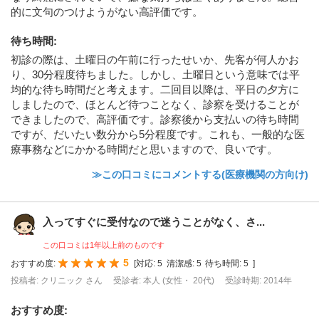
的に文句のつけようがない高評価です。
待ち時間
:
初診の際は、土曜日の午前に行ったせいか、先客が何人かお
り、30分程度待ちました。しかし、土曜日という意味では平
均的な待ち時間だと考えます。二回目以降は、平日の夕方に
しましたので、ほとんど待つことなく、診察を受けることが
できましたので、高評価です。診察後から支払いの待ち時間
ですが、だいたい数分から5分程度です。これも、一般的な医
療事務などにかかる時間だと思いますので、良いです。
≫この口コミにコメントする(医療機関の方向け)
入ってすぐに受付なので迷うことがなく、さ...
この口コミは1年以上前のものです
5
おすすめ度:
[
対応:
5
清潔感:
5
待ち時間:
5
]
投稿者: クリニック さん
受診者: 本人 (女性・ 20代)
受診時期: 2014年
おすすめ度
: