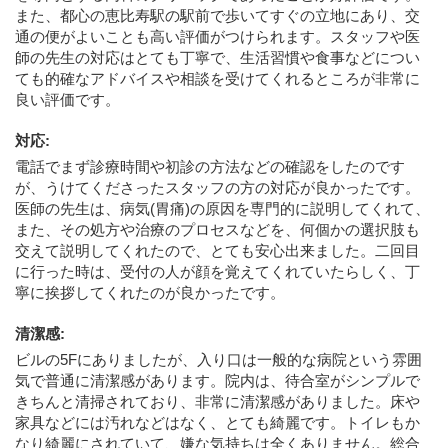
また、都心の恵比寿駅の駅前で歩いてすぐの立地にあり、交
通の便がよいことも高い評価がつけられます。スタッフや医
師の先生の対応はとても丁寧で、生活習慣や食事などについ
ても的確なアドバイスや相談を受けてくれるところが非常に
良い評価です。
対応
:
電話でまず診療時間や初診の方法などの確認をしたのです
が、うけてくださったスタッフの方の対応が良かったです。
医師の先生は、病気(胃痛)の原因を専門的に説明してくれて、
また、その処方や治療のプロセスなどを、何個かの選択肢も
交えて説明してくれたので、とても安心出来ました。二回目
に行った時は、受付の人が顔を覚えてくれていたらしく、丁
寧に挨拶してくれたのが良かったです。
清潔感
:
ビルの5Fにありましたが、入り口は一般的な病院という雰囲
気で普通に清潔感があります。院内は、待合室がシンプルで
きちんと清掃されており、非常に清潔感がありました。床や
家具などには汚れなどはなく、とても綺麗です。トイレもか
なり綺麗にされていて、嫌な気持ちは全くありません。総合