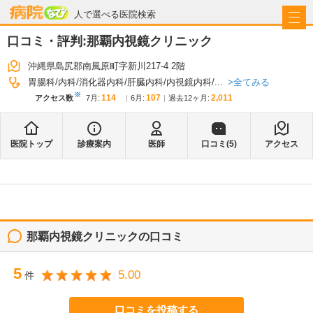
病院なび
人で選べる医院検索
口コミ・評判:
那覇内視鏡クリニック
沖縄県島尻郡南風原町字新川217-4 2階
全てみる
胃腸科
内科
消化器内科
肝臓内科
内視鏡内科
...
※
114
107
2,011
アクセス数
7月
:
6月
:
過去12ヶ月:
医院トップ
診療案内
医師
口コミ(
5
)
アクセス
那覇内視鏡クリニック
の口コミ
5
5.00
件
口コミを投稿する