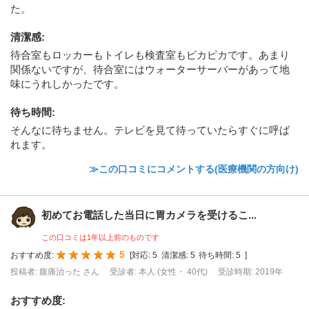
た。
清潔感
:
待合室もロッカーもトイレも検査室もピカピカです。あまり
関係ないですが、待合室にはウォーターサーバーがあって地
味にうれしかったです。
待ち時間
:
そんなに待ちません。テレビを見て待っていたらすぐに呼ば
れます。
≫この口コミにコメントする(医療機関の方向け)
初めてお電話した当日に胃カメラを受けるこ...
この口コミは1年以上前のものです
5
おすすめ度:
[
対応:
5
清潔感:
5
待ち時間:
5
]
投稿者: 腹痛治った さん
受診者: 本人 (女性・ 40代)
受診時期: 2019年
おすすめ度
: