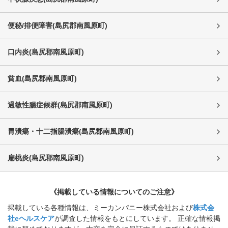
便秘/排便障害
(
島尻郡南風原町
)
口内炎
(
島尻郡南風原町
)
貧血
(
島尻郡南風原町
)
過敏性腸症候群
(
島尻郡南風原町
)
胃潰瘍・十二指腸潰瘍
(
島尻郡南風原町
)
扁桃炎
(
島尻郡南風原町
)
《掲載している情報についてのご注意》
掲載している各種情報は、ミーカンパニー株式会社および
株式会
社eヘルスケア
が調査した情報をもとにしています。 正確な情報掲