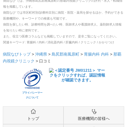
病院なび では、
沖縄県
島尻郡南風原町
の
那覇内視鏡クリニック
の
評判・求人・転職
情
報を掲載しています。
病院なび では市区町村別/診療科目別に病院・医院・薬局を探せるほか、予約ができる
医療機関や、キーワードでの検索も可能です。
病院を探したい時、診療時間を調べたい時、医師求人や看護師求人、薬剤師求人情報
を知りたい時に便利です。
また、役立つ医療コラムなども掲載していますので、是非ご覧になってください。
関連キーワード:
胃腸科 / 内科 / 消化器内科 / 肝臓内科 / クリニック / かかりつけ
病院なびトップ
>
沖縄県
>
島尻郡南風原町
>
胃腸内科
内科
>
那覇
内視鏡クリニック
>
口コミ
プライバシーマー
クについて
トップ
医療機関の皆様へ