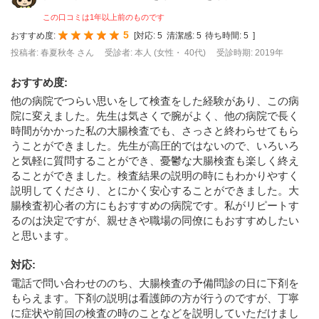
この口コミは1年以上前のものです
5
おすすめ度:
[
対応:
5
清潔感:
5
待ち時間:
5
]
投稿者: 春夏秋冬 さん
受診者: 本人 (女性・ 40代)
受診時期: 2019年
おすすめ度
:
他の病院でつらい思いをして検査をした経験があり、この病
院に変えました。先生は気さくで腕がよく、他の病院で長く
時間がかかった私の大腸検査でも、さっさと終わらせてもら
うことができました。先生が高圧的ではないので、いろいろ
と気軽に質問することができ、憂鬱な大腸検査も楽しく終え
ることができました。検査結果の説明の時にもわかりやすく
説明してくださり、とにかく安心することができました。大
腸検査初心者の方にもおすすめの病院です。私がリピートす
るのは決定ですが、親せきや職場の同僚にもおすすめしたい
と思います。
対応
:
電話で問い合わせののち、大腸検査の予備問診の日に下剤を
もらえます。下剤の説明は看護師の方が行うのですが、丁寧
に症状や前回の検査の時のことなどを説明していただけまし