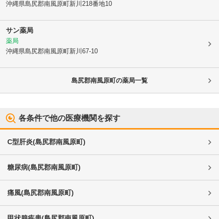
沖縄県島尻郡南風原町
新川218番地10
サン薬局
薬局
沖縄県島尻郡南風原町
新川67-10
島尻郡南風原町
の薬局一覧
各条件で他の医療機関を探す
C型肝炎
(
島尻郡南風原町
)
糖尿病
(
島尻郡南風原町
)
痛風
(
島尻郡南風原町
)
甲状腺疾患
(
島尻郡南風原町
)