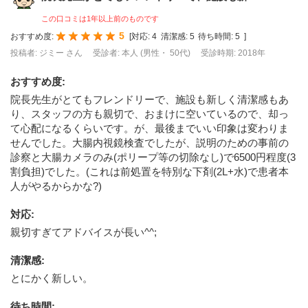
この口コミは1年以上前のものです
5
おすすめ度:
[
対応:
4
清潔感:
5
待ち時間:
5
]
投稿者: ジミー さん
受診者: 本人 (男性・ 50代)
受診時期: 2018年
おすすめ度
:
院長先生がとてもフレンドリーで、施設も新しく清潔感もあ
り、スタッフの方も親切で、おまけに空いているので、却っ
て心配になるくらいです。が、最後までいい印象は変わりま
せんでした。大腸内視鏡検査でしたが、説明のための事前の
診察と大腸カメラのみ(ポリープ等の切除なし)で6500円程度(3
割負担)でした。(これは前処置を特別な下剤(2L+水)で患者本
人がやるからかな?)
対応
:
親切すぎてアドバイスが長い^^;
清潔感
:
とにかく新しい。
待ち時間
: