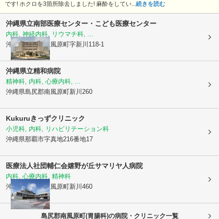
です! ホクロを3箇所除去しました! 麻酔をしてい...
続きを読む
沖縄県立南部医療センター・こども医療センター
内科, 神経内科, リウマチ科, ...
沖縄県島尻郡南風原町
字新川118-1
沖縄県立精和病院
精神科, 内科, 心療内科, ...
沖縄県島尻郡南風原町
新川260
Kukuruきっずクリニック
小児科, 内科, リハビリテーション科
沖縄県那覇市
字真地216番地17
医療法人社団輔仁会
嬉野が丘サマリヤ人病院
内科, 心療内科, 精神科
沖縄県島尻郡南風原町
新川460
島尻郡南風原町(胃腸科)の病院・クリニック一覧