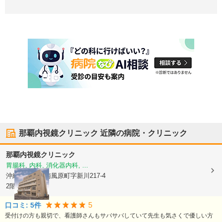
那覇内視鏡クリニック
近隣の病院・クリニック
那覇内視鏡クリニック
胃腸科, 内科, 消化器内科, ...
沖縄県島尻郡南風原町
字新川217-4
2階
5
口コミ:
5
件
受付けの方も親切で、看護師さんもサバサバしていて先生も気さくで優しい方