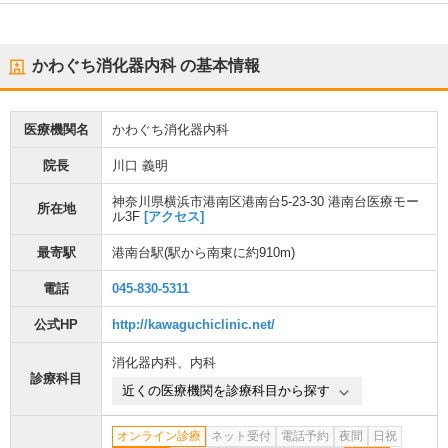
かわぐち消化器内科
の基本情報
医療機関名
かわぐち消化器内科
院長
川口 義明
神奈川県横浜市港南区港南台5-23-30 港南台医療モー
所在地
ル3F
[アクセス]
最寄駅
港南台駅
(駅から
南東に約910m
)
電話
045-830-5311
公式HP
http://kawaguchiclinic.net/
消化器内科
、
内科
診療科目
近くの医療機関を診療科目から探す
オンライン診療
ネット受付
電話予約
夜間
日祝