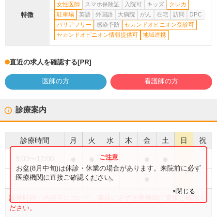
女性医師
スマホ保険証
入院可
キッズ
クレカ
特徴
駐車場
英語
外国語
大病院
がん
在宅
訪問
DPC
バリアフリー
感染予防
セカンドオピニオン受診可
セカンドオピニオン情報提供可
地域連携
直近の求人を確認する
[PR]
医師の方
看護師の方
診療案内
診療時間
月
火
水
木
金
土
日
祝
●
●
●
●
●
9:00
〜
12:00
お盆(8月中旬)は休診・休業の場合があります。来院前に必ず
●
●
●
●
医療機関に直接ご確認ください。
16:00
〜
18:00
×閉じる
診療時間・内容等について、事前に必ず医療機関に直接ご確認く
ださい。