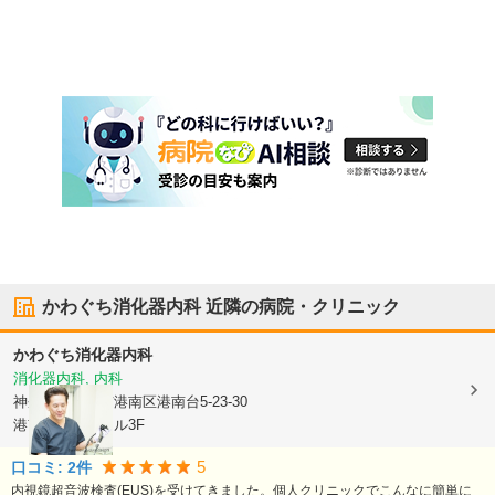
かわぐち消化器内科
近隣の病院・クリニック
かわぐち消化器内科
消化器内科, 内科
神奈川県横浜市港南区
港南台5-23-30
港南台医療モール3F
5
口コミ:
2
件
内視鏡超音波検査(EUS)を受けてきました。個人クリニックでこんなに簡単に