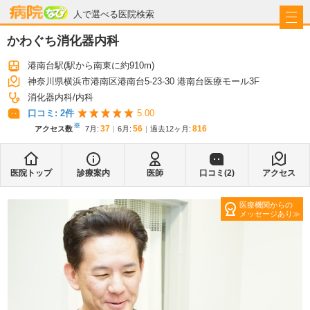
病院なび
人で選べる医院検索
かわぐち消化器内科
港南台駅
(駅から
南東に約910m
)
神奈川県横浜市港南区港南台5-23-30 港南台医療モール3F
消化器内科
内科
口コミ:
2
件
5.00
※
37
56
816
アクセス数
7月
:
6月
:
過去12ヶ月:
医院トップ
診療案内
医師
口コミ(
2
)
アクセス
医療機関からの
メッセージあり