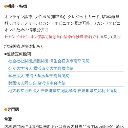
機能・特徴
オンライン診療
女性医師(非常勤)
クレジットカード
駐車場(無
料)
バリアフリー
セカンドオピニオン受診可能
セカンドオピニ
オンのための情報提供可
セカンドオピニオン受診可能
は自由診療(保険適用外)です
詳しく見る
地域医療連携体制あり
連携医療機関
社会福祉財団恩賜財団 済生会横浜市南部病院
公立大学法人 横浜市立大学附属病院
学校法人 東海大学医学部附属病院
財団法人同友会 藤沢湘南台病院
地方独立行政法人神奈川県立病院機構 神奈川県立足柄上病院
専門医
常勤
内科専門医
または総合内科専門医
消化
(日本専門医機構)
(日本内科学会)