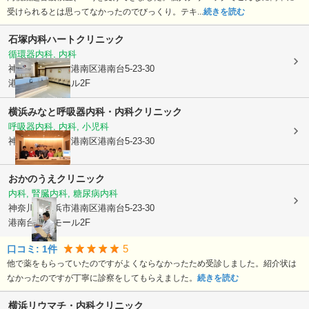
受けられるとは思ってなかったのでびっくり。テキ...
続きを読む
石塚内科ハートクリニック
循環器内科, 内科
神奈川県横浜市港南区
港南台5-23-30
港南台医療モール2F
横浜みなと呼吸器内科・内科クリニック
呼吸器内科, 内科, 小児科
神奈川県横浜市港南区
港南台5-23-30
おかのうえクリニック
内科, 腎臓内科, 糖尿病内科
神奈川県横浜市港南区
港南台5-23-30
港南台医療モール2F
5
口コミ:
1
件
他で薬をもらっていたのですがよくならなかったため受診しました。紹介状は
なかったのですが丁寧に診察をしてもらえました。
続きを読む
横浜リウマチ・内科クリニック