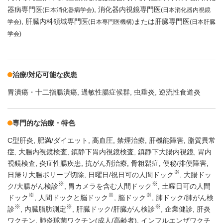
器病専門医
消化器内視鏡専門医
(日本消化器病学会)
(日本消化器内視鏡
肝臓内科領域専門医
または肝臓専門医
学会)
(日本専門医機構)
(日本肝臓
学会)
治療/対応可能な疾患
胃潰瘍・十二指腸潰瘍
過敏性腸症候群
虫垂炎
逆流性食道炎
専門的な治療・特色
C型肝炎
肥満/ダイエット
高血圧
禁煙治療
肝機能障害
脂質異常
症
大腸内視鏡検査
鎮静下胃内視鏡検査
鎮静下大腸内視鏡
胃内
視鏡検査
炎症性腸疾患
抗がん剤治療
骨粗鬆症
便秘/排便障害
※
日帰り大腸ポリープ切除
日曜日/祝日可の人間ドック
大腸ドッ
※
※
ク/大腸がん検診
胃カメラを含む人間ドック
土曜日可の人間
※
※
※
ドック
人間ドックと脳ドック
脳ドック
肺ドック/肺がん検
※
※
※
診
内臓脂肪測定
肝臓ドック/肝臓がん検診
企業健診
肝炎
ワクチン
肺炎球菌ワクチン(成人/高齢者)
インフルエンザワクチ