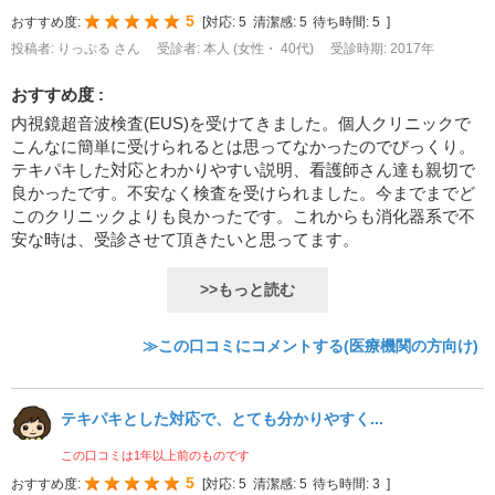
5
おすすめ度:
[
対応:
5
清潔感:
5
待ち時間:
5
]
投稿者: りっぷる さん
受診者: 本人 (女性・ 40代)
受診時期: 2017年
おすすめ度 :
内視鏡超音波検査(EUS)を受けてきました。個人クリニックで
こんなに簡単に受けられるとは思ってなかったのでびっくり。
テキパキした対応とわかりやすい説明、看護師さん達も親切で
良かったです。不安なく検査を受けられました。今までまでど
このクリニックよりも良かったです。これからも消化器系で不
安な時は、受診させて頂きたいと思ってます。
>>もっと読む
≫この口コミにコメントする(医療機関の方向け)
テキパキとした対応で、とても分かりやすく...
この口コミは1年以上前のものです
5
おすすめ度:
[
対応:
5
清潔感:
5
待ち時間:
3
]