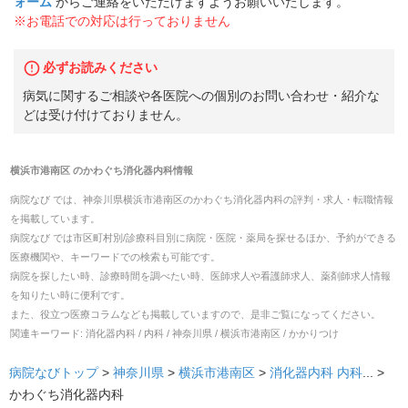
ォーム
からご連絡をいただけますようお願いいたします。
※お電話での対応は行っておりません
必ずお読みください
病気に関するご相談や各医院への個別のお問い合わせ・紹介な
どは受け付けておりません。
横浜市港南区
の
かわぐち消化器内科
情報
病院なび では、
神奈川県
横浜市港南区
の
かわぐち消化器内科
の
評判・求人・転職
情報
を掲載しています。
病院なび では市区町村別/診療科目別に病院・医院・薬局を探せるほか、予約ができる
医療機関や、キーワードでの検索も可能です。
病院を探したい時、診療時間を調べたい時、医師求人や看護師求人、薬剤師求人情報
を知りたい時に便利です。
また、役立つ医療コラムなども掲載していますので、是非ご覧になってください。
関連キーワード:
消化器内科 / 内科 / 神奈川県 / 横浜市港南区 / かかりつけ
病院なびトップ
>
神奈川県
>
横浜市港南区
>
消化器内科
内科
... >
かわぐち消化器内科