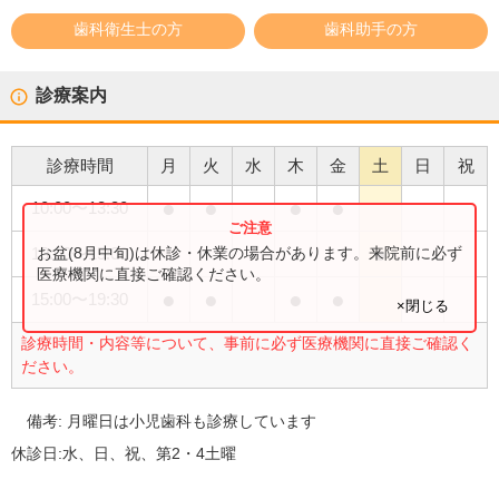
歯科衛生士の方
歯科助手の方
診療案内
診療時間
月
火
水
木
金
土
日
祝
●
●
●
●
10:00
〜
13:30
●
お盆(8月中旬)は休診・休業の場合があります。来院前に必ず
10:00
〜
15:00
医療機関に直接ご確認ください。
●
●
●
●
15:00
〜
19:30
×閉じる
診療時間・内容等について、事前に必ず医療機関に直接ご確認く
ださい。
備考:
月曜日は小児歯科も診療しています
休診日:
水、日、祝、第2・4土曜