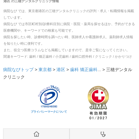
港区
の
三穂デンタルクリニック
情報
病院なび では、
東京都
港区
の
三穂デンタルクリニック
の
評判・求人・転職
情報を掲載
しています。
病院なび では市区町村別/診療科目別に病院・医院・薬局を探せるほか、予約ができる
医療機関や、キーワードでの検索も可能です。
病院を探したい時、診療時間を調べたい時、医師求人や看護師求人、薬剤師求人情報
を知りたい時に便利です。
また、役立つ医療コラムなども掲載していますので、是非ご覧になってください。
関連キーワード:
歯科 / 矯正歯科 / 小児歯科 / 歯科口腔外科 / クリニック / かかりつけ
病院なびトップ
>
東京都
>
港区
>
歯科
矯正歯科
... >
三穂デンタル
クリニック
プライバシーマークについて