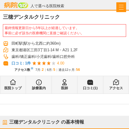
病院なび
人で選べる医院検索
三穂デンタルクリニック
最終情報更新日から5年以上が経過しています。
事前に必ず該当の医療機関に直接ご確認ください。
田町駅
(駅から
北西に約360m
)
東京都港区三田3丁目1-14 M・A21 1,2F
歯科
矯正歯科
小児歯科
歯科口腔外科
口コミ:
1
件
4.00
※
2
5
56
アクセス数
7月
:
6月
:
過去12ヶ月:
医院トップ
診療案内
医師
口コミ(
1
)
アクセス
三穂デンタルクリニック
の基本情報