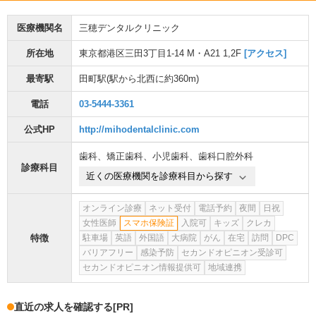
医療機関名
三穂デンタルクリニック
所在地
東京都港区三田3丁目1-14 M・A21 1,2F
[アクセス]
最寄駅
田町駅
(駅から
北西に約360m
)
電話
03-5444-3361
公式HP
http://mihodentalclinic.com
歯科
、
矯正歯科
、
小児歯科
、
歯科口腔外科
診療科目
近くの医療機関を診療科目から探す
オンライン診療
ネット受付
電話予約
夜間
日祝
女性医師
スマホ保険証
入院可
キッズ
クレカ
特徴
駐車場
英語
外国語
大病院
がん
在宅
訪問
DPC
バリアフリー
感染予防
セカンドオピニオン受診可
セカンドオピニオン情報提供可
地域連携
直近の求人を確認する
[PR]