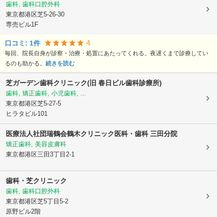
歯科, 歯科口腔外科
東京都港区
芝5-26-30
専売ビル1F
4
口コミ:
1
件
毎回、院長自身が診察・治療・処置にあたってくれる。夜遅くまで診療してい
るのも助かる。
続きを読む
芝ガーデン歯科クリニック(旧 春日ビル歯科診療所)
歯科, 矯正歯科, 小児歯科, ...
東京都港区
芝5-27-5
ヒラタビル101
医療法人社団瑞鶴会
鶴木クリニック医科・歯科 三田分院
矯正歯科, 美容皮膚科
東京都港区
三田3丁目2-1
歯科・芝クリニック
歯科, 歯科口腔外科
東京都港区
芝5丁目5-2
原野ビル2階