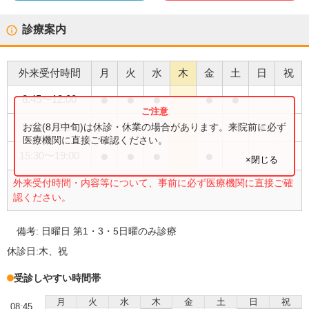
診療案内
外来受付時間
月
火
水
木
金
土
日
祝
●
●
●
●
●
8:45
〜
12:00
●
お盆(8月中旬)は休診・休業の場合があります。来院前に必ず
9:00
〜
12:00
医療機関に直接ご確認ください。
●
●
●
●
15:30
〜
19:00
×閉じる
外来受付時間・内容等について、事前に必ず医療機関に直接ご確
認ください。
備考:
日曜日 第1・3・5日曜のみ診療
休診日:
木、祝
受診しやすい時間帯
月
火
水
木
金
土
日
祝
08:45