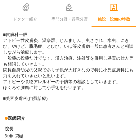
ドクター紹介
専門分野・得意分野
施設・設備の特徴
■皮膚科一般
アトピー性皮膚炎、温疹群、じんましん、虫さされ、水虫、にき
び、やけど、脱毛症、とびひ、いぼ等皮膚病一般に患者さんと相談
しながら治療します。
一般薬の投薬だけでなく、漢方治療、注射等を併用し処置の仕方等
も相談していきます。
院長自身幼児の父親であり子供が大好きなので特に小児皮膚科にも
力を入れていきたいと思います。
アトピーや食物アレルギーの予防等の相談もしていきます。
ほくろや腫瘍に対して小手術を行います。
■美容皮膚科(自費診療)
医師紹介
院長
岩井 昭樹