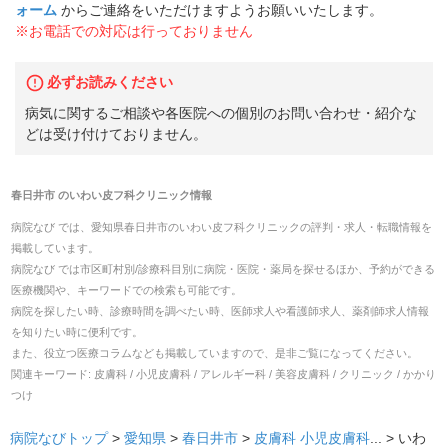
ォーム
からご連絡をいただけますようお願いいたします。
※お電話での対応は行っておりません
必ずお読みください
病気に関するご相談や各医院への個別のお問い合わせ・紹介な
どは受け付けておりません。
春日井市
の
いわい皮フ科クリニック
情報
病院なび では、
愛知県
春日井市
の
いわい皮フ科クリニック
の
評判・求人・転職
情報を
掲載しています。
病院なび では市区町村別/診療科目別に病院・医院・薬局を探せるほか、予約ができる
医療機関や、キーワードでの検索も可能です。
病院を探したい時、診療時間を調べたい時、医師求人や看護師求人、薬剤師求人情報
を知りたい時に便利です。
また、役立つ医療コラムなども掲載していますので、是非ご覧になってください。
関連キーワード:
皮膚科 / 小児皮膚科 / アレルギー科 / 美容皮膚科 / クリニック / かかり
つけ
病院なびトップ
>
愛知県
>
春日井市
>
皮膚科
小児皮膚科
... >
いわ