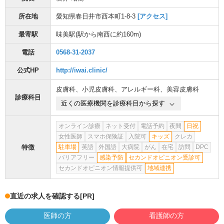
所在地
愛知県春日井市西本町1-8-3
[アクセス]
最寄駅
味美駅
(駅から
南西に約160m
)
電話
0568-31-2037
公式HP
http://iwai.clinic/
皮膚科
、
小児皮膚科
、
アレルギー科
、
美容皮膚科
診療科目
近くの医療機関を診療科目から探す
オンライン診療
ネット受付
電話予約
夜間
日祝
女性医師
スマホ保険証
入院可
キッズ
クレカ
特徴
駐車場
英語
外国語
大病院
がん
在宅
訪問
DPC
バリアフリー
感染予防
セカンドオピニオン受診可
セカンドオピニオン情報提供可
地域連携
直近の求人を確認する
[PR]
医師の方
看護師の方