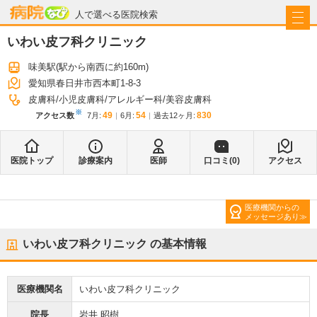
病院なび
人で選べる医院検索
いわい皮フ科クリニック
味美駅
(駅から
南西に約160m
)
愛知県春日井市西本町1-8-3
皮膚科
小児皮膚科
アレルギー科
美容皮膚科
※
49
54
830
アクセス数
7月
:
6月
:
過去12ヶ月:
医院トップ
診療案内
医師
口コミ(
0
)
アクセス
医療機関からの
メッセージあり
いわい皮フ科クリニック
の基本情報
医療機関名
いわい皮フ科クリニック
院長
岩井 昭樹