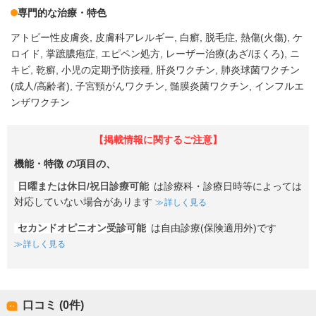
専門的な治療・特色
アトピー性皮膚炎
皮膚科アレルギー
白癬
脱毛症
熱傷(火傷)
ケ
ロイド
掌蹠膿疱症
エピペン処方
レーザー治療(あざ/ほくろ)
ニ
キビ
乾癬
小児の定期予防接種
肝炎ワクチン
肺炎球菌ワクチン
(成人/高齢者)
子宮頸がんワクチン
髄膜炎菌ワクチン
インフルエ
ンザワクチン
【掲載情報に関するご注意】
機能・特徴
の項目の、
日曜または休日/祝日診療可能
は診療科・診療日時等によっては
対応していない場合があります
詳しく見る
セカンドオピニオン受診可能
は自由診療(保険適用外)です
詳しく見る
口コミ (0件)