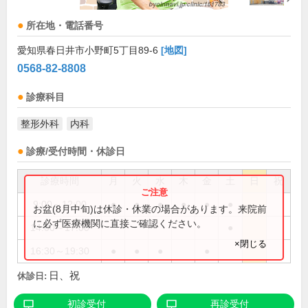
所在地・電話番号
愛知県春日井市小野町5丁目89-6
[地図]
0568-82-8808
診療科目
整形外科
内科
診療/受付時間・休診日
診療時間
月
火
水
木
金
土
日
祝
9:00～12:00
●
●
●
●
●
●
お盆(8月中旬)は休診・休業の場合があります。来院前
に必ず医療機関に直接ご確認ください。
14:00～17:00
●
×閉じる
16:30～19:30
●
●
●
●
日、祝
休診日:
初診受付
再診受付