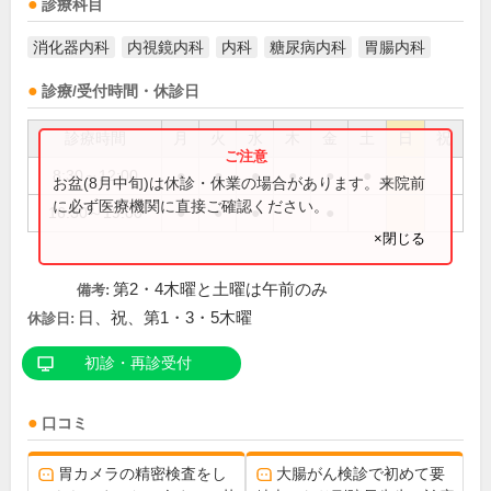
診療科目
消化器内科
内視鏡内科
内科
糖尿病内科
胃腸内科
診療/受付時間・休診日
診療時間
月
火
水
木
金
土
日
祝
8:30～12:00
●
●
●
●
●
●
お盆(8月中旬)は休診・休業の場合があります。来院前
に必ず医療機関に直接ご確認ください。
16:30～19:00
●
●
●
●
×閉じる
第2・4木曜と土曜は午前のみ
備考:
日、祝、第1・3・5木曜
休診日:
初診・再診受付
口コミ
胃カメラの精密検査をし
大腸がん検診で初めて要