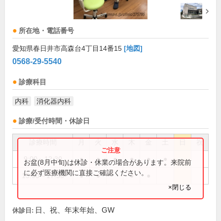
所在地・電話番号
愛知県春日井市高森台4丁目14番15
[地図]
0568-29-5540
診療科目
内科
消化器内科
診療/受付時間・休診日
診療時間
月
火
水
木
金
土
日
祝
9:00～12:30
●
●
●
●
●
●
お盆(8月中旬)は休診・休業の場合があります。来院前
に必ず医療機関に直接ご確認ください。
15:00～17:30
●
●
●
●
×閉じる
日、祝、年末年始、GW
休診日: