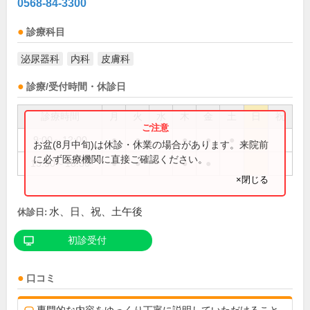
0568-84-3300
診療科目
泌尿器科
内科
皮膚科
診療/受付時間・休診日
診療時間
月
火
水
木
金
土
日
祝
9:00～12:00
●
●
●
●
●
お盆(8月中旬)は休診・休業の場合があります。来院前
に必ず医療機関に直接ご確認ください。
15:30～18:30
●
●
●
●
×閉じる
水、日、祝、土午後
休診日:
初診受付
口コミ