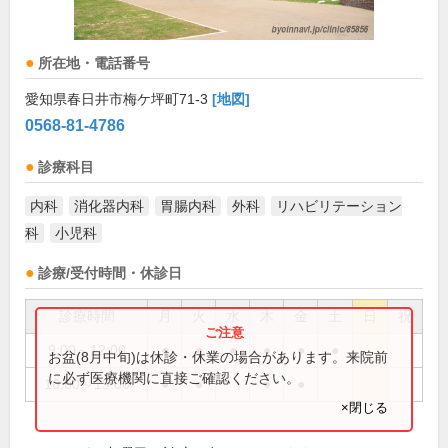
所在地・電話番号
愛知県春日井市梅ケ坪町71-3
[地図]
0568-81-4786
診療科目
内科
消化器内科
胃腸内科
外科
リハビリテーション
科
小児科
診療/受付時間・休診日
診療時間
月
火
水
木
金
土
日
祝
9:00～12:00
●
●
●
●
●
●
お盆(8月中旬)は休診・休業の場合があります。来院前
に必ず医療機関に直接ご確認ください。
16:00～19:00
●
●
●
●
×閉じる