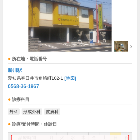
所在地・電話番号
勝川駅
愛知県春日井市角崎町102-1
[地図]
0568-36-1967
診療科目
外科
形成外科
皮膚科
診療/受付時間・休診日
診療時間
月
火
水
木
金
土
日
祝