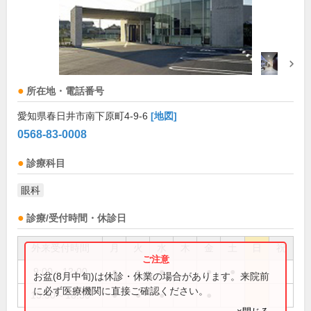
所在地・電話番号
愛知県春日井市南下原町4-9-6
[地図]
0568-83-0008
診療科目
眼科
診療/受付時間・休診日
外来受付時間
月
火
水
木
金
土
日
祝
9:00～12:00
●
●
●
●
●
お盆(8月中旬)は休診・休業の場合があります。来院前
に必ず医療機関に直接ご確認ください。
15:30～18:30
●
●
●
●