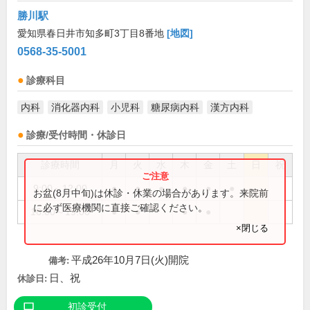
勝川駅
愛知県春日井市知多町3丁目8番地
[地図]
0568-35-5001
診療科目
内科
消化器内科
小児科
糖尿病内科
漢方内科
診療/受付時間・休診日
診療時間
月
火
水
木
金
土
日
祝
9:00～12:00
●
●
●
●
●
●
お盆(8月中旬)は休診・休業の場合があります。来院前
に必ず医療機関に直接ご確認ください。
16:00～19:00
●
●
●
●
×閉じる
平成26年10月7日(火)開院
備考:
日、祝
休診日:
初診受付