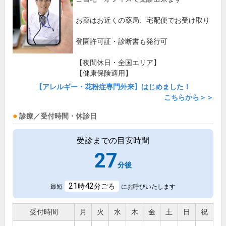
お薬はお近くの薬局、宅配便でお受け取り
登園許可証・診断書も発行可
【夜間休日・全国エリア】
【健康保険適用】
【アレルギー・花粉症専門外来】はじめました！
こちらから＞＞
診療／受付時間・休診日
受診までの目安時間
27
分後
21
42
時
分ごろ
最短
にお呼びいたします
受付時間
月
火
水
木
金
土
日
祝