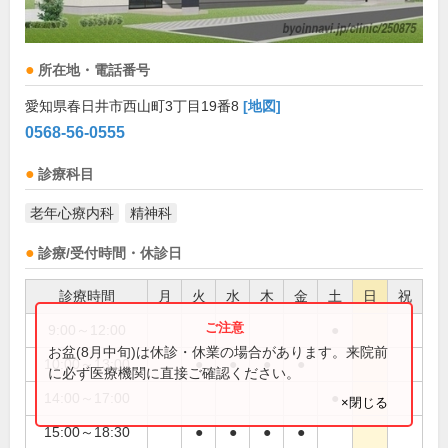
所在地・電話番号
愛知県春日井市西山町3丁目19番8
[地図]
0568-56-0555
診療科目
老年心療内科
精神科
診療/受付時間・休診日
診療時間
月
火
水
木
金
土
日
祝
9:00～12:00
●
お盆(8月中旬)は休診・休業の場合があります。来院前
10:00～13:00
●
●
●
●
に必ず医療機関に直接ご確認ください。
14:00～17:00
●
×閉じる
15:00～18:30
●
●
●
●