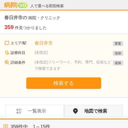
病院なび
人で選べる医院検索
春日井市の
病院・クリニック
359
件見つかりました
春日井市
エリア/駅
変更
(未指定)
診療科目
追加
(未指定)フリーワード、予約、専門、症状など
詳細条件
追加
で検索できます
検索する
一覧表示
地図で検索
359
件中、
1～15件