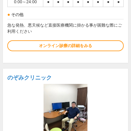
0:00～24:00
●
●
●
●
●
●
●
●
その他
急な発熱、悪天候など直接医療機関に掛かる事が困難な際にご
利用ください
オンライン診療の詳細をみる
のぞみクリニック