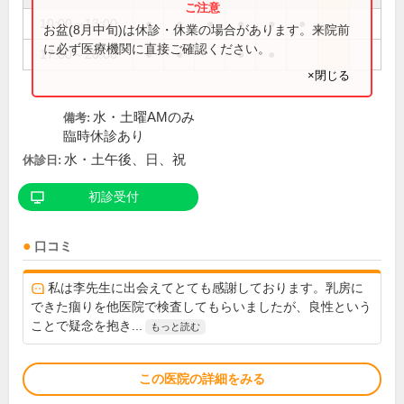
10:00～13:00
●
●
●
●
●
●
お盆(8月中旬)は休診・休業の場合があります。来院前
に必ず医療機関に直接ご確認ください。
17:00～20:00
●
●
●
●
×閉じる
水・土曜AMのみ
備考:
臨時休診あり
水・土午後、日、祝
休診日:
初診受付
口コミ
私は李先生に出会えてとても感謝しております。乳房に
できた痼りを他医院で検査してもらいましたが、良性という
ことで疑念を抱き...
もっと読む
この医院の詳細をみる