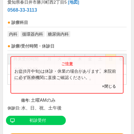
愛知県春日井市勝川町西2丁目5
[地図]
0568-33-3113
診療科目
内科
循環器内科
糖尿病内科
診療/受付時間・休診日
外来受付時間
月
火
水
木
金
土
日
祝
9:00～12:00
●
●
●
●
●
お盆(8月中旬)は休診・休業の場合があります。来院前
に必ず医療機関に直接ご確認ください。
16:30～18:30
●
●
●
●
×閉じる
土曜AMのみ
備考:
水、日、祝、土午後
休診日:
初診受付