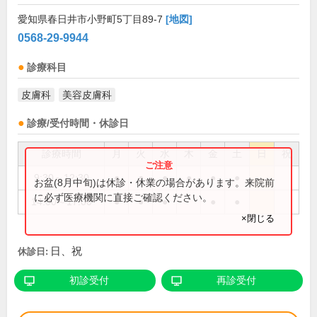
愛知県春日井市小野町5丁目89-7
[地図]
0568-29-9944
診療科目
皮膚科
美容皮膚科
診療/受付時間・休診日
診療時間
月
火
水
木
金
土
日
祝
9:30～12:30
●
●
●
●
●
●
お盆(8月中旬)は休診・休業の場合があります。来院前
に必ず医療機関に直接ご確認ください。
14:00～17:00
●
●
●
●
●
×閉じる
日、祝
休診日:
初診受付
再診受付