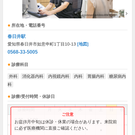
所在地・電話番号
春日井駅
愛知県春日井市如意申町1丁目10-13
[地図]
0568-33-5005
診療科目
外科
消化器内科
内視鏡内科
内科
胃腸内科
糖尿病内
科
診療/受付時間・休診日
診療時間
月
火
水
木
金
土
日
祝
8:30～12:00
●
●
●
●
お盆(8月中旬)は休診・休業の場合があります。来院前
に必ず医療機関に直接ご確認ください。
8:30～12:30
●