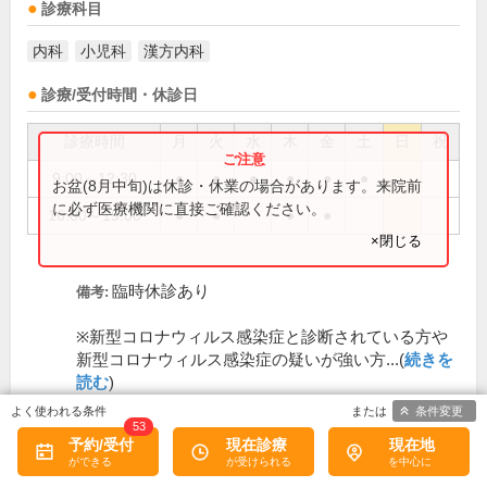
診療科目
内科
小児科
漢方内科
診療/受付時間・休診日
診療時間
月
火
水
木
金
土
日
祝
9:00～12:30
●
●
●
●
●
●
お盆(8月中旬)は休診・休業の場合があります。来院前
に必ず医療機関に直接ご確認ください。
16:00～19:00
●
●
●
●
×閉じる
臨時休診あり
備考:
※新型コロナウィルス感染症と診断されている方や
新型コロナウィルス感染症の疑いが強い方...(
続きを
読む
)
水曜午後、土曜午後、日、祝、年末年始
休診日:
条件変更
53
予約/受付
現在診療
現在地
初診受付