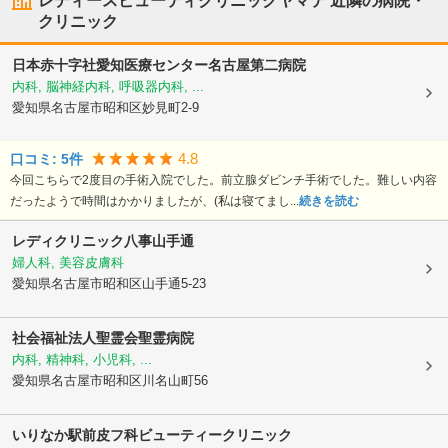
レディースビューティクリニックヤマテ
近隣の病院・
クリニック
日本赤十字社愛知医療センター名古屋第二病院
内科, 脳神経内科, 呼吸器内科, ...
愛知県名古屋市昭和区
妙見町2-9
4.8
口コミ:
5
件
今回こちらで2度目の手術入院でした。前立腺ダビンチ手術でした。難しい内容
だったようで時間はかかりましたが、(私は寝てまし...
続きを読む
レディクリニック八事山手通
婦人科, 美容皮膚科
愛知県名古屋市昭和区
山手通5-23
社会福祉法人聖霊会聖霊病院
内科, 精神科, 小児科, ...
愛知県名古屋市昭和区
川名山町56
いりなか駅前皮フ科ビューティークリニック