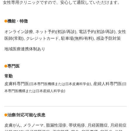
女性専用クリニックですので、安心して通院していただけます。
機能・特徴
オンライン診療
ネット予約(初診/再診)
電話予約(初診/再診)
女性
医師(常勤)
クレジットカード
駐車場(無料/有料)
感染予防対策
地域医療連携体制あり
専門医
常勤
皮膚科専門医
産婦人科専門医
(日本専門医機構または日本皮膚科学会)
(日
本専門医機構または日本産婦人科学会)
治療/対応可能な疾患
皮膚がん
メラノーマ
脂漏性湿疹
帯状疱疹
月経困難症
月経前症