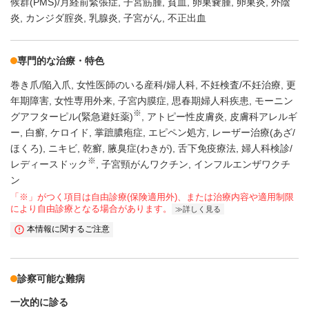
候群(PMS)/月経前緊張症
子宮筋腫
貧血
卵巣嚢腫
卵巣炎
外陰
炎
カンジダ腟炎
乳腺炎
子宮がん
不正出血
専門的な治療・特色
巻き爪/陥入爪
女性医師のいる産科/婦人科
不妊検査/不妊治療
更
年期障害
女性専用外来
子宮内膜症
思春期婦人科疾患
モーニン
※
グアフターピル(緊急避妊薬)
アトピー性皮膚炎
皮膚科アレルギ
ー
白癬
ケロイド
掌蹠膿疱症
エピペン処方
レーザー治療(あざ/
ほくろ)
ニキビ
乾癬
腋臭症(わきが)
舌下免疫療法
婦人科検診/
※
レディースドック
子宮頸がんワクチン
インフルエンザワクチ
ン
「※」がつく項目は自由診療(保険適用外)、または治療内容や適用制限
により自由診療となる場合があります。
詳しく見る
本情報に関するご注意
診察可能な難病
一次的に診る