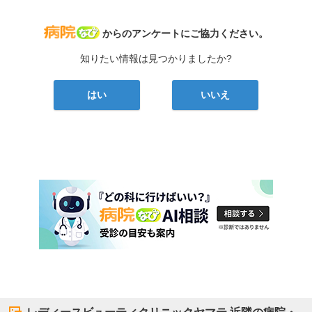
病院なび
からのアンケートにご協力ください。
知りたい情報は見つかりましたか?
はい
いいえ