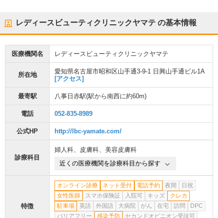
レディースビューティクリニックヤマテ
の基本情報
医療機関名
レディースビューティクリニックヤマテ
愛知県名古屋市昭和区山手通3-9-1 日興山手通ビル1A
所在地
[アクセス]
最寄駅
八事日赤駅
(駅から
南西に約60m
)
電話
052-835-8989
公式HP
http://lbc-yamate.com/
婦人科
、
皮膚科
、
美容皮膚科
診療科目
近くの医療機関を診療科目から探す
オンライン診療
ネット受付
電話予約
夜間
日祝
女性医師
スマホ保険証
入院可
キッズ
クレカ
特徴
駐車場
英語
外国語
大病院
がん
在宅
訪問
DPC
バリアフリー
感染予防
セカンドオピニオン受診可