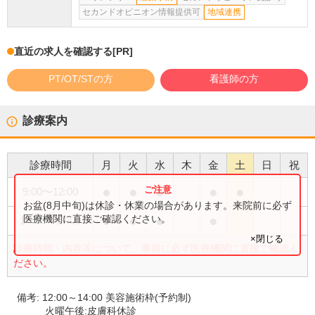
セカンドオピニオン情報提供可
地域連携
直近の求人を確認する
[PR]
PT/OT/STの方
看護師の方
診療案内
診療時間
月
火
水
木
金
土
日
祝
●
●
●
●
●
9:00
〜
12:00
お盆(8月中旬)は休診・休業の場合があります。来院前に必ず
●
●
●
●
医療機関に直接ご確認ください。
14:00
〜
17:00
×閉じる
診療時間・内容等について、事前に必ず医療機関に直接ご確認く
ださい。
備考:
12:00～14:00 美容施術枠(予約制)
火曜午後:皮膚科休診