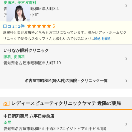
皮膚科, 美容皮膚科
愛知県名古屋市昭和区
隼人町3-4
アルページュ杁中1F
5
口コミ:
1
件
皮膚科と美容皮膚科どちらもお世話になっています。温かいアットホームなク
リニックで院長もスタッフさんも優しいのでお気に入り...
続きを読む
いりなか眼科クリニック
眼科, 皮膚科
愛知県名古屋市昭和区
隼人町7-10
名古屋市昭和区(婦人科)の病院・クリニック一覧
レディースビューティクリニックヤマテ
近隣の薬局
中日調剤薬局 八事日赤前店
薬局
愛知県名古屋市昭和区
山手通3-9-2エイジトピア山手ビル1階