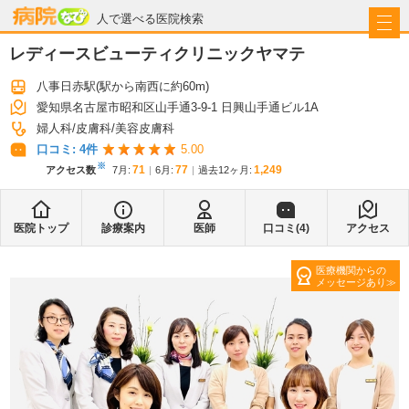
病院なび
人で選べる医院検索
レディースビューティクリニックヤマテ
八事日赤駅
(駅から
南西に約60m
)
愛知県名古屋市昭和区山手通3-9-1 日興山手通ビル1A
婦人科
皮膚科
美容皮膚科
口コミ:
4
件
5.00
※
71
77
1,249
アクセス数
7月
:
6月
:
過去12ヶ月:
医院トップ
診療案内
医師
口コミ(
4
)
アクセス
医療機関からの
メッセージあり