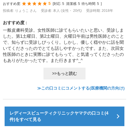
5
おすすめ度:
[
対応:
5
清潔感:
5
待ち時間:
5
]
投稿者: りょうこ さん
受診者: 本人 (女性・ 20代)
受診時期: 2018年
おすすめ度 :
一般皮膚科受診。女性医師に診てもらいたいと思い、受診しま
した。第1土曜日、第2土曜日、火曜日午前は男性医師とのこと
で、知らずに受診しびっくり。しかし、優しく穏やかに話を聞
いてくださったのでとても話しやすかったです。また、次回女
性医師のときに実際に診てもらって、と気遣ってくださったの
もありがたかったです。また行きます^_^
>>もっと読む
≫この口コミにコメントする(医療機関の方向け)
レディースビューティクリニックヤマテの口コミ(4
件)をすべて見る