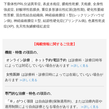
下垂体性PRL分泌異常症
表皮水疱症
膿疱性乾癬
天疱瘡
全身性
強皮症
好酸球性筋膜炎
重症多形滲出性紅斑(急性期)
硬化性萎縮
性苔癬
混合性結合組織病
神経線維腫症Ⅰ型(レックリングハウゼ
ン病)
神経線維腫症Ⅱ型
結節性硬化症(プリングル病)
色素性乾皮
症(XP)
先天性魚鱗癬様紅皮症
【掲載情報に関するご注意】
機能・特徴
の項目の、
オンライン診療
,
ネット予約/電話予約
は診療科・診療日時等
によっては対応していない場合があります
詳しく見る
女性医師
は診療科・診療日時によっては在籍していない場合が
あります
詳しく見る
専門的な治療・特色
の項目の、
「※」がつく項目
は自由診療(保険適用外)、または治療内容や
適用制限により自由診療となる場合があります。
詳しく見る