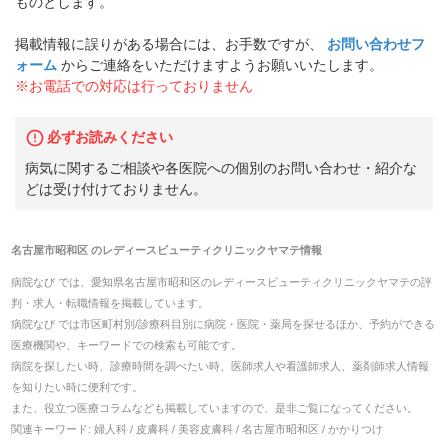
ものとします。
掲載情報に誤りがある場合には、お手数ですが、
お問い合わせフ
ォーム
からご連絡をいただけますようお願いいたします。
※お電話での対応は行っておりません
必ずお読みください
病気に関するご相談や各医院への個別のお問い合わせ・紹介な
どは受け付けておりません。
名古屋市昭和区
の
レディースビューティクリニックヤマテ
情報
病院なび では、
愛知県
名古屋市昭和区
の
レディースビューティクリニックヤマテ
の
評
判・求人・転職
情報を掲載しています。
病院なび では市区町村別/診療科目別に病院・医院・薬局を探せるほか、予約ができる
医療機関や、キーワードでの検索も可能です。
病院を探したい時、診療時間を調べたい時、医師求人や看護師求人、薬剤師求人情報
を知りたい時に便利です。
また、役立つ医療コラムなども掲載していますので、是非ご覧になってください。
関連キーワード:
婦人科 / 皮膚科 / 美容皮膚科 / 名古屋市昭和区 / かかりつけ