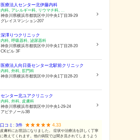
医療法人
センター北伊藤内科
内科, アレルギー科, リウマチ科, ...
神奈川県横浜市都筑区
中川中央1丁目39-29
グレイスマンション207
深澤りつクリニック
内科, 呼吸器科, 泌尿器科
神奈川県横浜市都筑区
中川中央1丁目28-20
CKビル 3F
医療法人向日葵
センター北駅前クリニック
内科, 外科, 肛門科
神奈川県横浜市都筑区
中川中央1丁目28-20
センター北ユアクリニック
内科, 外科, 皮膚科
神奈川県横浜市都筑区
中川中央1-29-24
アビテノール3B
4.33
口コミ:
3
件
皮膚科にお世話になりました。 症状や治療法を詳しく丁寧
に教えてくれます。他の病院では聞き流されてしまうよう