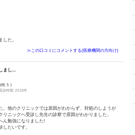
ました。
≫この口コミにコメントする(医療機関の方向け)
し...
間:
5
]
受診時期: 2018年
た。他のクリニックでは原因がわからず、対処のしようが
クリニックへ受診し先生の診察で原因がわかりました。
へん勉強になりました!
診したいです。