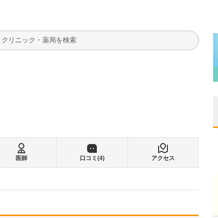
検索
ク
医師
口コミ(
4
)
アクセス