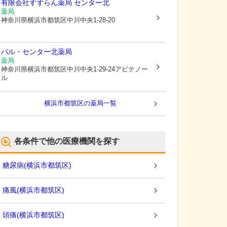
有限会社すずらん薬局 センター北
薬局
神奈川県横浜市都筑区
中川中央1-28-20
パル・センター北薬局
薬局
神奈川県横浜市都筑区
中川中央1-29-24アビテノー
ル
横浜市都筑区
の薬局一覧
各条件で他の医療機関を探す
糖尿病
(
横浜市都筑区
)
痛風
(
横浜市都筑区
)
頭痛
(
横浜市都筑区
)