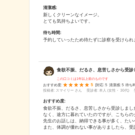
清潔感
:
新しくクリーンなイメージ。
とても気持ちよいです。
待ち時間
:
予約していったため待たずに診察を受けられ
食欲不振、だるさ、息苦しさから受診しま
この口コミは1年以上前のものです
5
おすすめ度:
[
対応:
5
清潔感:
5
待ち時
投稿者: スマイリー さん
受診者: 本人 (女性・ 30代)
おすすめ度
:
食欲不振、だるさ、息苦しさから受診しまし
なく、途方に暮れていたのですが、こちらの
先生のお話しは、納得できる事が多く、たい
また、体調が優れない事がありましたら、受