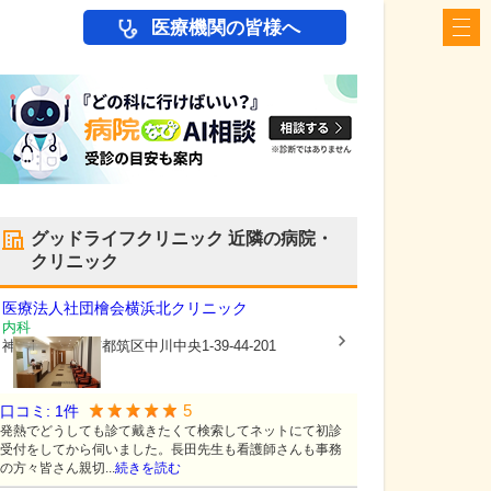
医療機関の皆様へ
グッドライフクリニック
近隣の病院・
クリニック
医療法人社団檜会
横浜北クリニック
内科
神奈川県横浜市都筑区
中川中央1-39-44-201
5
口コミ:
1
件
発熱でどうしても診て戴きたくて検索してネットにて初診
受付をしてから伺いました。長田先生も看護師さんも事務
の方々皆さん親切...
続きを読む