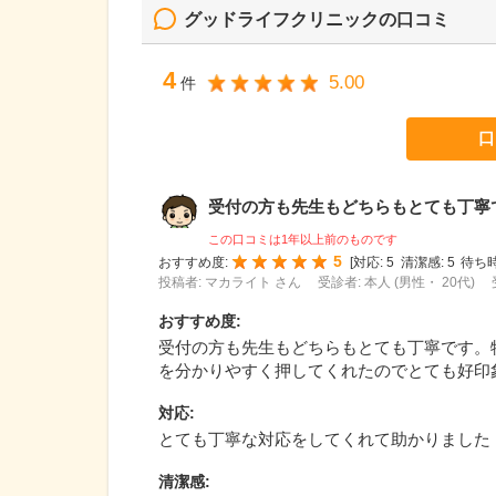
グッドライフクリニック
の口コミ
4
5.00
件
口
受付の方も先生もどちらもとても丁寧です
この口コミは1年以上前のものです
5
おすすめ度:
[
対応:
5
清潔感:
5
待ち時
投稿者: マカライト さん
受診者: 本人 (男性・ 20代)
おすすめ度
:
受付の方も先生もどちらもとても丁寧です。
を分かりやすく押してくれたのでとても好印
対応
:
とても丁寧な対応をしてくれて助かりました
清潔感
: