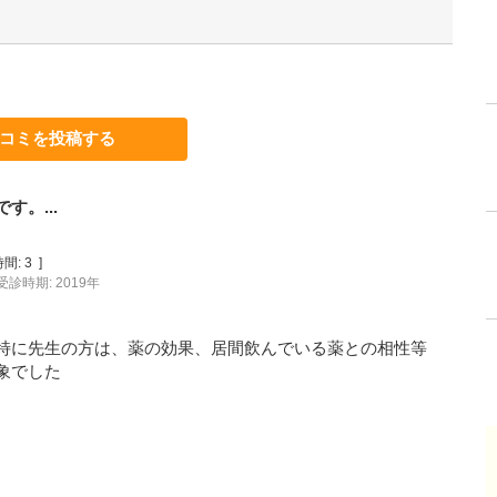
コミを投稿する
。...
間:
3
]
受診時期: 2019年
特に先生の方は、薬の効果、居間飲んでいる薬との相性等
象でした