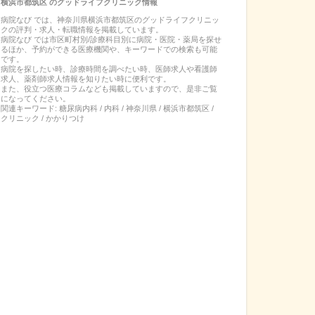
横浜市都筑区
の
グッドライフクリニック
情報
病院なび では、
神奈川県
横浜市都筑区
の
グッドライフクリニッ
ク
の
評判・求人・転職
情報を掲載しています。
病院なび では市区町村別/診療科目別に病院・医院・薬局を探せ
るほか、予約ができる医療機関や、キーワードでの検索も可能
です。
病院を探したい時、診療時間を調べたい時、医師求人や看護師
求人、薬剤師求人情報を知りたい時に便利です。
また、役立つ医療コラムなども掲載していますので、是非ご覧
になってください。
関連キーワード:
糖尿病内科 / 内科 / 神奈川県 / 横浜市都筑区 /
クリニック / かかりつけ