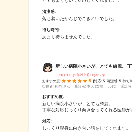
とてもよくきいて対応してくれました。
清潔感
:
落ち着いたかんじでこぎれいでした。
待ち時間
:
あまり待ちませんでした。
新しい病院小さいが、とても綺麗。 丁寧
この口コミは1年以上前のものです
5
おすすめ度:
[
対応:
5
清潔感:
5
待ち時
投稿者: sumi さん
受診者: 本人 (女性・ 50代)
受診時期
おすすめ度
:
新しい病院小さいが、とても綺麗。
丁寧な対応じっくり向き合ってくれる医師が
対応
:
じっくり親身に向き合い話をしてくれます。