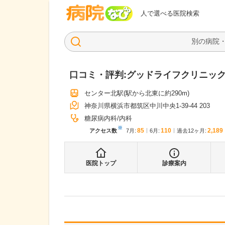
病院なび
人で選べる医院検索
口コミ・評判:
グッドライフクリニッ
センター北駅
(駅から
北東に約290m
)
神奈川県横浜市都筑区中川中央1-39-44 203
糖尿病内科
内科
※
85
110
2,189
アクセス数
7月
:
6月
:
過去12ヶ月:
医院トップ
診療案内