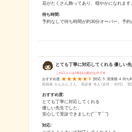
花がたくさん飾ってあり、穏やかになれます
待ち時間
:
予約なしで待ち時間が約30分オーバー。予
とても丁寧に対応してくれる 優しい先生
この口コミは1年以上前のものです
5
おすすめ度:
[
対応:
5
清潔感:
4
待ち時
投稿者: かんかん さん
受診者: 本人 (女性・ 40代)
受
おすすめ度
:
とても丁寧に対応してくれる
優しい先生でした。
安心して受診できました("⌒∇⌒")
対応
: