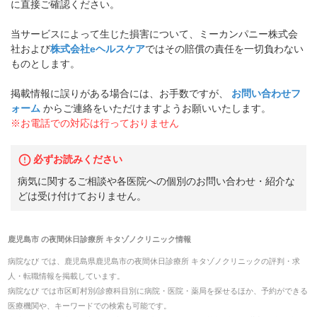
に直接ご確認ください。
当サービスによって生じた損害について、ミーカンパニー株式会
社および
株式会社eヘルスケア
ではその賠償の責任を一切負わない
ものとします。
掲載情報に誤りがある場合には、お手数ですが、
お問い合わせフ
ォーム
からご連絡をいただけますようお願いいたします。
※お電話での対応は行っておりません
必ずお読みください
病気に関するご相談や各医院への個別のお問い合わせ・紹介な
どは受け付けておりません。
鹿児島市
の
夜間休日診療所 キタゾノクリニック
情報
病院なび では、
鹿児島県
鹿児島市
の
夜間休日診療所 キタゾノクリニック
の
評判・求
人・転職
情報を掲載しています。
病院なび では市区町村別/診療科目別に病院・医院・薬局を探せるほか、予約ができる
医療機関や、キーワードでの検索も可能です。