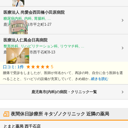
医療法人 尚愛会
西田橋小田原病院
糖尿病内科, 内科, 胃腸科, ...
鹿児島県鹿児島市
平之町1-27
医療法人仁風会
日高病院
整形外科, リハビリテーション科, リウマチ科, ...
鹿児島県鹿児島市
西千石町8-13
5
口コミ:
1
件
腰痛で受診をしましたが、医師が何名かいて、再診の時、自分に合う医師を選
べることと、リハビリの設備が充実していて、きめ細か...
続きを読む
鹿児島市(内科)の病院・クリニック一覧
夜間休日診療所 キタゾノクリニック
近隣の薬局
とまと薬局 西千石店