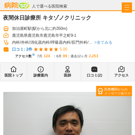
病院なび
人で選べる医院検索
夜間休日診療所 キタゾノクリニック
加治屋町駅
(駅から
北に約350m
)
鹿児島県鹿児島市鹿児島市平之町9-1
全てみる
内科
外科
消化器内科
呼吸器内科
肛門外科
...
口コミ:
2
件
5.00
※
124
89
2,253
アクセス数
7月
:
6月
:
過去12ヶ月:
医院トップ
診療案内
医師
口コミ(
2
)
アクセス
医療機関からの
メッセージあり