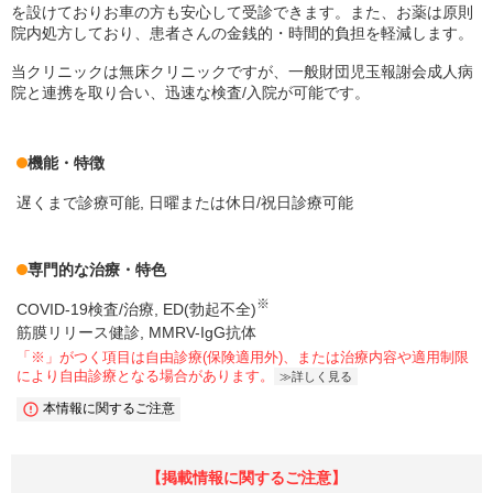
を設けておりお車の方も安心して受診できます。また、お薬は原則
院内処方しており、患者さんの金銭的・時間的負担を軽減します。
当クリニックは無床クリニックですが、一般財団児玉報謝会成人病
院と連携を取り合い、迅速な検査/入院が可能です。
機能・特徴
遅くまで診療可能
日曜または休日/祝日診療可能
専門的な治療・特色
※
COVID-19検査/治療
ED(勃起不全)
筋膜リリース健診, MMRV-IgG抗体
「※」がつく項目は自由診療(保険適用外)、または治療内容や適用制限
により自由診療となる場合があります。
詳しく見る
本情報に関するご注意
【掲載情報に関するご注意】