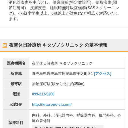
消化器疾患を中心とし、健康診断(特定健診可)、整形疾患(関
節注射可)、皮膚疾患、睡眠時無呼吸症候群(SASスクリーニン
グ)、小児(小学生以上、6歳以上が対象)など幅広く対応いたし
ます。
夜間休日診療所 キタゾノクリニック
の基本情報
医療機関名
夜間休日診療所 キタゾノクリニック
所在地
鹿児島県鹿児島市鹿児島市平之町9-1
[アクセス]
最寄駅
加治屋町駅
(駅から
北に約350m
)
電話
099-213-9200
公式HP
http://kitazono-cl.com/
内科
、
外科
、
消化器内科
、
呼吸器内科
、
肛門外科
、
心
臓血管外科
診療科目