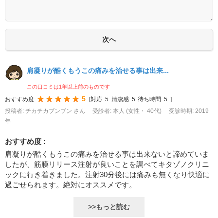
肩凝りが酷くもうこの痛みを治せる事は出来...
この口コミは1年以上前のものです
5
おすすめ度:
[
対応:
5
清潔感:
5
待ち時間:
5
]
投稿者: チカチカブンブン さん
受診者: 本人 (女性・ 40代)
受診時期: 2019
年
おすすめ度 :
肩凝りが酷くもうこの痛みを治せる事は出来ないと諦めていま
したが、筋膜リリース注射が良いことを調べてキタゾノクリニ
ックに行き着きました。注射30分後には痛みも無くなり快適に
過ごせられます。絶対にオススメです。
>>もっと読む