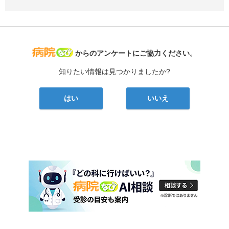
病院なび
からのアンケートにご協力ください。
知りたい情報は見つかりましたか?
はい
いいえ