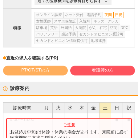
近くの医療機関を診療科目から探す
オンライン診療
ネット受付
電話予約
夜間
日祝
女性医師
スマホ保険証
入院可
キッズ
クレカ
特徴
駐車場
英語
外国語
大病院
がん
在宅
訪問
DPC
バリアフリー
感染予防
セカンドオピニオン受診可
セカンドオピニオン情報提供可
地域連携
直近の求人を確認する
[PR]
PT/OT/STの方
看護師の方
診療案内
診療時間
月
火
水
木
金
土
日
祝
●
●
9:00
〜
15:00
●
お盆(8月中旬)は休診・休業の場合があります。来院前に必ず
15:00
〜
23:00
医療機関に直接ご確認ください。