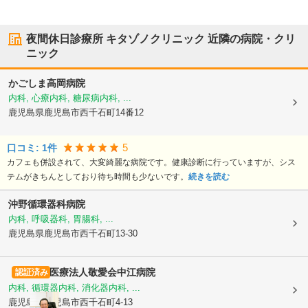
夜間休日診療所 キタゾノクリニック
近隣の病院・クリ
ニック
かごしま高岡病院
内科, 心療内科, 糖尿病内科, ...
鹿児島県鹿児島市
西千石町14番12
5
口コミ:
1
件
カフェも併設されて、大変綺麗な病院です。健康診断に行っていますが、シス
テムがきちんとしており待ち時間も少ないです。
続きを読む
沖野循環器科病院
内科, 呼吸器科, 胃腸科, ...
鹿児島県鹿児島市
西千石町13-30
医療法人敬愛会
中江病院
認証済み
内科, 循環器内科, 消化器内科, ...
鹿児島県鹿児島市
西千石町4-13