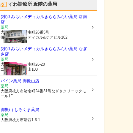
すわ診療所
近隣の薬局
(株)J.みらいメディカル
きららみらい薬局 渚南
店
薬局
大阪府枚方市
渚南町26番5号
御殿山みらいメディカル&ケアビル102
(株)J.みらいメディカル
きららみらい薬局 なぎ
さ店
薬局
大阪府枚方市
渚南町26-28
ユニライフ御殿山103
パイン薬局 御殿山店
薬局
大阪府枚方市
渚南町24番31号なぎさクリニックモ
ール1F
御殿山 しろくま薬局
薬局
大阪府枚方市
渚西1-6-1