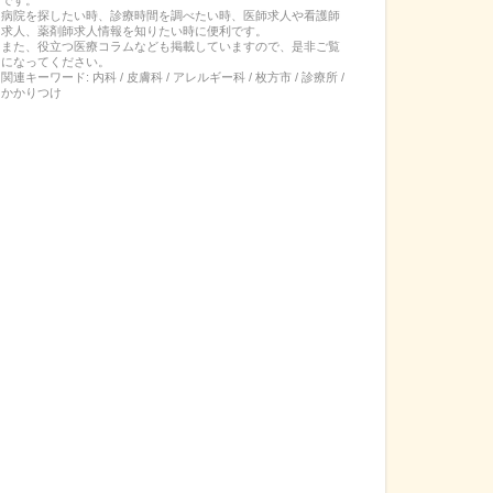
病院を探したい時、診療時間を調べたい時、医師求人や看護師
求人、薬剤師求人情報を知りたい時に便利です。
また、役立つ医療コラムなども掲載していますので、是非ご覧
になってください。
関連キーワード:
内科 / 皮膚科 / アレルギー科 / 枚方市 / 診療所 /
かかりつけ