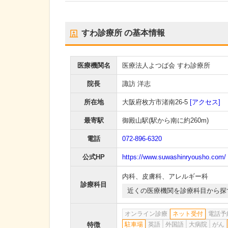
すわ診療所
の基本情報
医療機関名
医療法人よつば会 すわ診療所
院長
諏訪 洋志
所在地
大阪府枚方市渚南26-5
[アクセス]
最寄駅
御殿山駅
(駅から
南に約260m
)
電話
072-896-6320
公式HP
https://www.suwashinryousho.com/
内科
、
皮膚科
、
アレルギー科
診療科目
近くの医療機関を診療科目から探
オンライン診療
ネット受付
電話予
特徴
駐車場
英語
外国語
大病院
がん