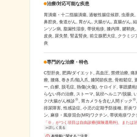
治療/対応可能な疾患
胃潰瘍・十二指腸潰瘍
過敏性腸症候群
虫垂炎
鼻腔炎
食道がん
胃がん
大腸がん
直腸がん
ンソン病
脂漏性湿疹
帯状疱疹
膝内障
腱鞘炎
皮炎
尿失禁
腎盂腎炎
前立腺肥大症
クラミジ
炎
専門的な治療・特色
C型肝炎
肥満/ダイエット
高血圧
禁煙治療
痛
療
腰痛
巻き爪/陥入爪
膝関節疾患
骨粗鬆症
ー
白癬
脱毛症
熱傷(火傷)
ケロイド
掌蹠膿疱
らない痔の治療
ストーマ
鼠径ヘルニア/脱腸
※
※
ク/大腸がん検診
胃カメラを含む人間ドック
排尿障害
性感染症
小児の定期予防接種
肝炎ワ
ン
麻疹・風疹混合(MR)ワクチン
帯状疱疹ワク
「※」がつく項目は自由診療(保険適用外)、または
詳しく見る
本情報に関するご注意