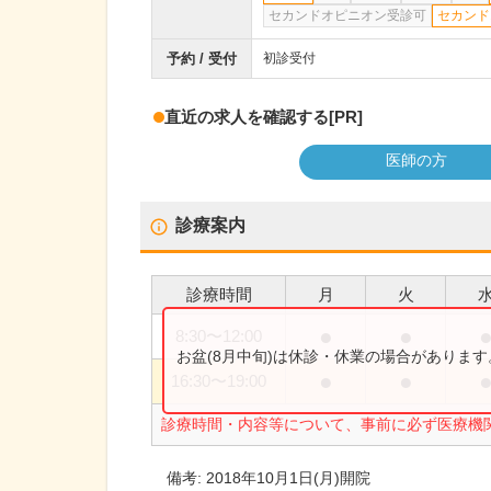
セカンドオピニオン受診可
セカンド
予約 / 受付
初診受付
直近の求人を確認する
[PR]
医師の方
診療案内
診療時間
月
火
●
●
8:30
〜
12:00
お盆(8月中旬)は休診・休業の場合がありま
●
●
16:30
〜
19:00
診療時間・内容等について、事前に必ず医療機
備考:
2018年10月1日(月)開院