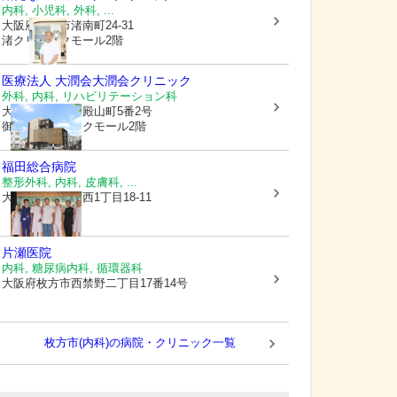
内科, 小児科, 外科, ...
大阪府枚方市
渚南町24-31
渚クリニックモール2階
医療法人 大潤会
大潤会クリニック
外科, 内科, リハビリテーション科
大阪府枚方市
御殿山町5番2号
御殿山クリニックモール2階
福田総合病院
整形外科, 内科, 皮膚科, ...
大阪府枚方市
渚西1丁目18-11
片瀬医院
内科, 糖尿病内科, 循環器科
大阪府枚方市
西禁野二丁目17番14号
枚方市(内科)の病院・クリニック一覧