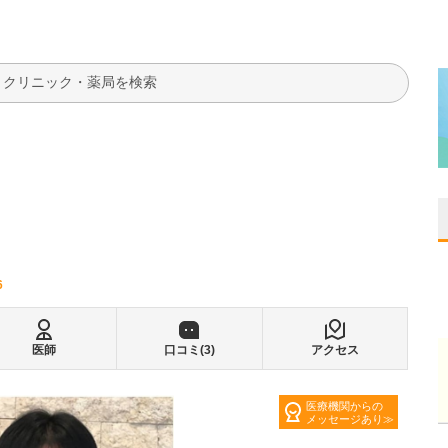
検索
6
医師
口コミ(
3
)
アクセス
医療機関からの
メッセージあり