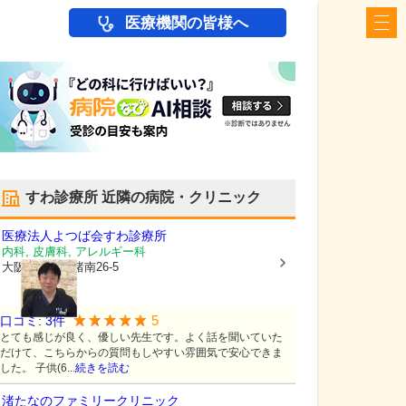
医療機関の皆様へ
すわ診療所
近隣の病院・クリニック
医療法人よつば会
すわ診療所
内科, 皮膚科, アレルギー科
大阪府枚方市
渚南26-5
5
口コミ:
3
件
とても感じが良く、優しい先生です。よく話を聞いていた
だけて、こちらからの質問もしやすい雰囲気で安心できま
した。 子供(6...
続きを読む
渚たなのファミリークリニック