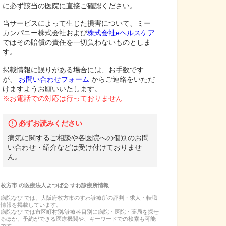
に必ず該当の医院に直接ご確認ください。
当サービスによって生じた損害について、ミー
カンパニー株式会社および
株式会社eヘルスケア
ではその賠償の責任を一切負わないものとしま
す。
掲載情報に誤りがある場合には、お手数です
が、
お問い合わせフォーム
からご連絡をいただ
けますようお願いいたします。
※お電話での対応は行っておりません
必ずお読みください
病気に関するご相談や各医院への個別のお問
い合わせ・紹介などは受け付けておりませ
ん。
枚方市
の
医療法人よつば会 すわ診療所
情報
病院なび では、
大阪府
枚方市
の
すわ診療所
の
評判・求人・転職
情報を掲載しています。
病院なび では市区町村別/診療科目別に病院・医院・薬局を探せ
るほか、予約ができる医療機関や、キーワードでの検索も可能
です。