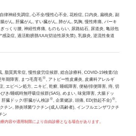
自律神経失調症
心不全/慢性心不全
花粉症
口内炎
扁桃炎
副
結腸がん
肝臓がん
すい臓がん
肺がん
気胸
慢性疼痛
パーキ
ぎっくり腰
神経性疼痛
ものもらい
尿路結石
尿道炎
亀頭包
ア感染症
過活動膀胱/UUI(切迫性尿失禁)
乳腺炎
逆流性食道
風
脂質異常症
慢性疲労症候群
総合診療科
COVID-19検査/治
※
更年期障害
まつ毛育毛
アトピー性皮膚炎
皮膚科アレルギ
症
エピペン処方
ニキビ
乾癬
睡眠障害
便秘/排便障害
痔
切
いびき/睡眠時無呼吸症候群(SAS)
めまい
味覚障害
大腸ドッ
※
※
肝臓ドック/肝臓がん検診
企業健診
頭痛
ED(勃起不全)
クチン
肺炎球菌ワクチン(成人/高齢者)
インフルエンザワクチ
チン
治療内容や適用制限により自由診療となる場合があります。