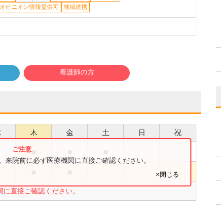
オピニオン情報提供可
地域連携
看護師の方
水
木
金
土
日
祝
●
●
●
●
す。来院前に必ず医療機関に直接ご確認ください。
●
●
●
×閉じる
関に直接ご確認ください。