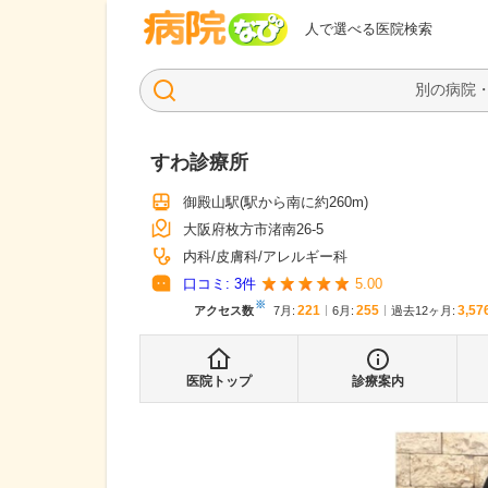
病院なび
人で選べる医院検索
すわ診療所
御殿山駅
(駅から
南に約260m
)
大阪府枚方市渚南26-5
内科
皮膚科
アレルギー科
口コミ:
3
件
5.00
※
221
255
3,57
アクセス数
7月
:
6月
:
過去12ヶ月:
医院トップ
診療案内