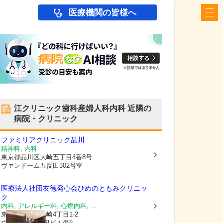
医療機関の皆様へ
江クリニック歯科産婦人科内科
近隣の
病院・クリニック
ファミリアクリニック品川
精神科, 内科
東京都品川区
大崎五丁目4番8号
ヴァンドーム五反田302号室
医療法人社団友徳発心会
ひめのともみクリニッ
ク
内科, アレルギー科, 心療内科, ...
東京都品川区
大崎4丁目1-2
ウィン第2五反田ビル4階