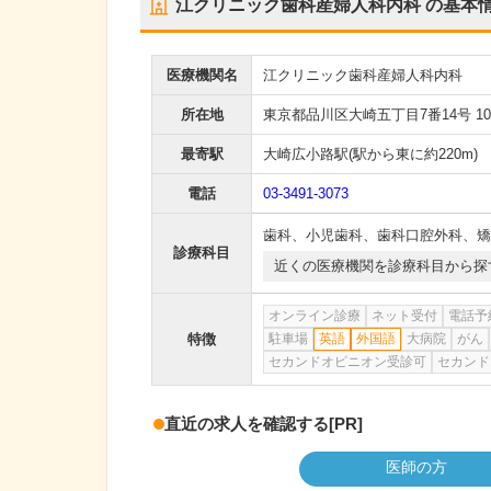
江クリニック歯科産婦人科内科
の基本
医療機関名
江クリニック歯科産婦人科内科
所在地
東京都品川区大崎五丁目7番14号 10
最寄駅
大崎広小路駅
(駅から
東に約220m
)
電話
03-3491-3073
歯科
、
小児歯科
、
歯科口腔外科
、
矯
診療科目
近くの医療機関を診療科目から探
オンライン診療
ネット受付
電話予
特徴
駐車場
英語
外国語
大病院
がん
セカンドオピニオン受診可
セカンド
直近の求人を確認する
[PR]
医師の方