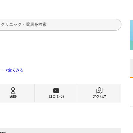
検索
全てみる
...
医師
口コミ(
0
)
アクセス