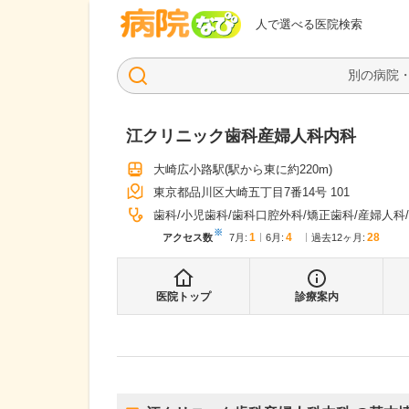
病院なび
人で選べる医院検索
江クリニック歯科産婦人科内科
大崎広小路駅
(駅から
東に約220m
)
東京都品川区大崎五丁目7番14号 101
歯科
小児歯科
歯科口腔外科
矯正歯科
産婦人科
※
1
4
28
アクセス数
7月
:
6月
:
過去12ヶ月:
医院トップ
診療案内