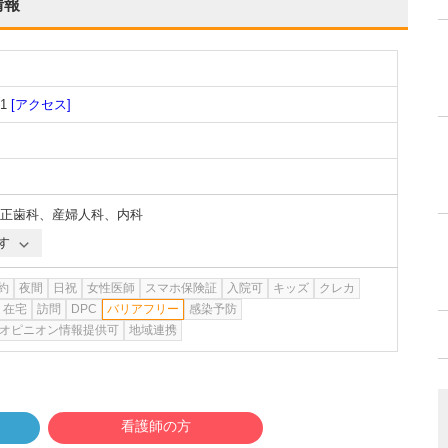
情報
1
[アクセス]
正歯科
、
産婦人科
、
内科
す
約
夜間
日祝
女性医師
スマホ保険証
入院可
キッズ
クレカ
在宅
訪問
DPC
バリアフリー
感染予防
オピニオン情報提供可
地域連携
看護師の方