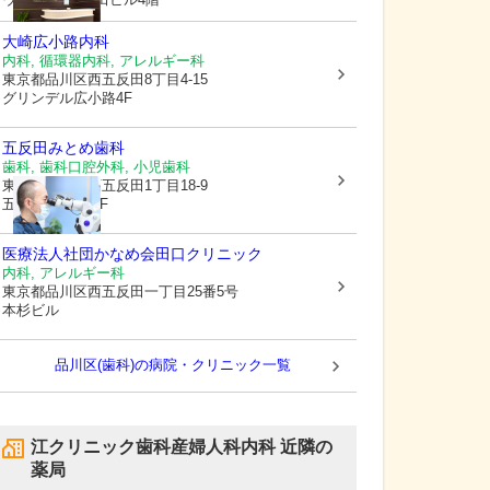
大崎広小路内科
内科, 循環器内科, アレルギー科
東京都品川区
西五反田8丁目4-15
グリンデル広小路4F
五反田みとめ歯科
歯科, 歯科口腔外科, 小児歯科
東京都品川区
西五反田1丁目18-9
五反田NTビル1F
医療法人社団かなめ会田口クリニック
内科, アレルギー科
東京都品川区
西五反田一丁目25番5号
本杉ビル
品川区(歯科)の病院・クリニック一覧
江クリニック歯科産婦人科内科
近隣の
薬局