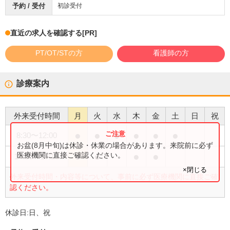
予約 / 受付
初診受付
直近の求人を確認する
[PR]
PT/OT/STの方
看護師の方
診療案内
外来受付時間
月
火
水
木
金
土
日
祝
●
●
●
●
●
●
8:30
〜
12:00
お盆(8月中旬)は休診・休業の場合があります。来院前に必ず
●
●
●
●
医療機関に直接ご確認ください。
14:30
〜
17:15
×閉じる
外来受付時間・内容等について、事前に必ず医療機関に直接ご確
認ください。
休診日:
日、祝