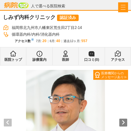
病院なび
人で選べる医院検索
しみず内科クリニック
認証済み
福岡県北九州市八幡東区荒生田2丁目2-14
循環器内科
内科
消化器内科
※
20
40
557
アクセス数
7月
:
6月
:
過去12ヶ月:
医院トップ
診療案内
医師
口コミ(
0
)
アクセス
医療機関からの
メッセージあり