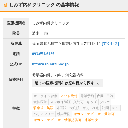
しみず内科クリニック
の基本情報
医療機関名
しみず内科クリニック
院長
清水 一郎
所在地
福岡県北九州市八幡東区荒生田2丁目2-14
[アクセス]
電話
093-651-6125
公式HP
https://shimizu-nc.jp/
循環器内科
、
内科
、
消化器内科
診療科目
近くの医療機関を診療科目から探す
オンライン診療
ネット受付
電話予約
夜間
日祝
女性医師
スマホ保険証
入院可
キッズ
クレカ
特徴
駐車場
英語
外国語
大病院
がん
在宅
訪問
DPC
バリアフリー
感染予防
セカンドオピニオン受診可
セカンドオピニオン情報提供可
地域連携