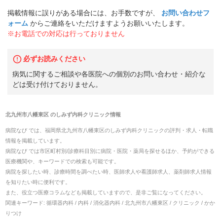
掲載情報に誤りがある場合には、お手数ですが、
お問い合わせフ
ォーム
からご連絡をいただけますようお願いいたします。
※お電話での対応は行っておりません
必ずお読みください
病気に関するご相談や各医院への個別のお問い合わせ・紹介な
どは受け付けておりません。
北九州市八幡東区
の
しみず内科クリニック
情報
病院なび では、
福岡県
北九州市八幡東区
の
しみず内科クリニック
の
評判・求人・転職
情報を掲載しています。
病院なび では市区町村別/診療科目別に病院・医院・薬局を探せるほか、予約ができる
医療機関や、キーワードでの検索も可能です。
病院を探したい時、診療時間を調べたい時、医師求人や看護師求人、薬剤師求人情報
を知りたい時に便利です。
また、役立つ医療コラムなども掲載していますので、是非ご覧になってください。
関連キーワード:
循環器内科 / 内科 / 消化器内科 / 北九州市八幡東区 / クリニック / かか
りつけ