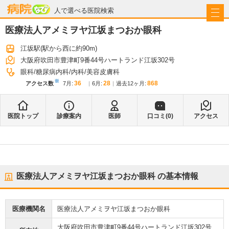
病院なび
人で選べる医院検索
医療法人アメミヲヤ江坂まつおか眼科
江坂駅
(駅から
西に約90m
)
大阪府吹田市豊津町9番44号ハートランド江坂302号
眼科
糖尿病内科
内科
美容皮膚科
※
36
28
868
アクセス数
7月
:
6月
:
過去12ヶ月:
医院トップ
診療案内
医師
口コミ(
0
)
アクセス
医療法人アメミヲヤ江坂まつおか眼科
の基本情報
医療機関名
医療法人アメミヲヤ江坂まつおか眼科
大阪府吹田市豊津町9番44号ハートランド江坂302号