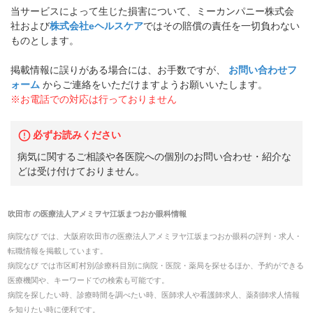
当サービスによって生じた損害について、ミーカンパニー株式会
社および
株式会社eヘルスケア
ではその賠償の責任を一切負わない
ものとします。
掲載情報に誤りがある場合には、お手数ですが、
お問い合わせフ
ォーム
からご連絡をいただけますようお願いいたします。
※お電話での対応は行っておりません
必ずお読みください
病気に関するご相談や各医院への個別のお問い合わせ・紹介な
どは受け付けておりません。
吹田市
の
医療法人アメミヲヤ江坂まつおか眼科
情報
病院なび では、
大阪府
吹田市
の
医療法人アメミヲヤ江坂まつおか眼科
の
評判・求人・
転職
情報を掲載しています。
病院なび では市区町村別/診療科目別に病院・医院・薬局を探せるほか、予約ができる
医療機関や、キーワードでの検索も可能です。
病院を探したい時、診療時間を調べたい時、医師求人や看護師求人、薬剤師求人情報
を知りたい時に便利です。