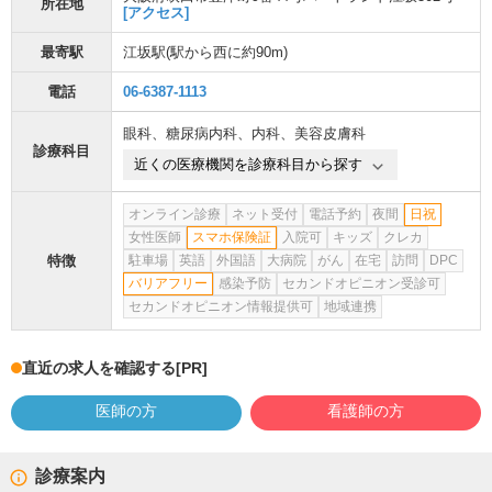
所在地
[アクセス]
最寄駅
江坂駅
(駅から
西に約90m
)
電話
06-6387-1113
眼科
、
糖尿病内科
、
内科
、
美容皮膚科
診療科目
近くの医療機関を診療科目から探す
オンライン診療
ネット受付
電話予約
夜間
日祝
女性医師
スマホ保険証
入院可
キッズ
クレカ
特徴
駐車場
英語
外国語
大病院
がん
在宅
訪問
DPC
バリアフリー
感染予防
セカンドオピニオン受診可
セカンドオピニオン情報提供可
地域連携
直近の求人を確認する
[PR]
医師の方
看護師の方
診療案内