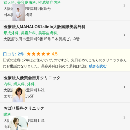
婦人科, 美容皮膚科, 性感染症内科
大阪府吹田市
豊津町9番15号
日本興業ビル4階
医療法人MAHALO81clinic大阪国際美容外科
形成外科, 美容外科, 美容皮膚科, ...
大阪府吹田市
豊津町9番15号日本興業ビル9階
4.5
口コミ:
2
件
江坂の近所に2年ほど住んでいたのですが、先日初めてこちらのクリニックさん
にお世話になりました。美容外科は初めて最初は抵抗...
続きを読む
医療法人優美会
吉井クリニック
内科, 婦人科, 外科, ...
大阪府吹田市
豊津町1-21
エサカ中央ビル5F
おばせ眼科クリニック
眼科
大阪府吹田市
豊津町1-31
由武ビル4階