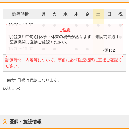
診療時間
月
火
水
木
金
土
日
祝
●
●
●
●
●
●
●
10:00
〜
13:00
●
●
●
お盆(8月中旬)は休診・休業の場合があります。来院前に必ず
14:00
〜
18:00
医療機関に直接ご確認ください。
●
●
●
●
15:00
〜
19:00
×閉じる
診療時間・内容等について、事前に必ず医療機関に直接ご確認く
ださい。
備考:
日祝は代診になります。
休診日:
水
医師・施設情報