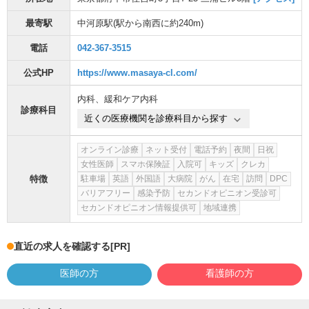
最寄駅
中河原駅
(駅から
南西に約240m
)
電話
042-367-3515
公式HP
https://www.masaya-cl.com/
内科
、
緩和ケア内科
診療科目
近くの医療機関を診療科目から探す
オンライン診療
ネット受付
電話予約
夜間
日祝
女性医師
スマホ保険証
入院可
キッズ
クレカ
特徴
駐車場
英語
外国語
大病院
がん
在宅
訪問
DPC
バリアフリー
感染予防
セカンドオピニオン受診可
セカンドオピニオン情報提供可
地域連携
直近の求人を確認する
[PR]
医師の方
看護師の方