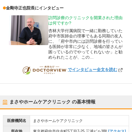
金剛寺正也
院長
にインタビュー
訪問診療のクリニックを開業された理由
は何ですか?
杏林大学付属病院で一緒に勤務していた
府中市医師会の理事でもある同期の友人
に、「府中市内には訪問診療を行ってい
る医師が非常に少なく、地域の皆さんが
困っているのでやってくれないか」と勧
められたことが、この…
でインタビュー全文を読む
DOCTORVIEW
まさやホームケアクリニック
の基本情報
医療機関名
まさやホームケアクリニック
所在地
東京都府中市住吉町5丁目7-25 三浦ビル3階
[アクセス]