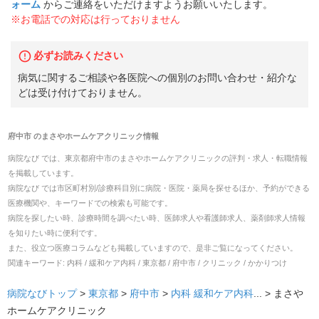
ォーム
からご連絡をいただけますようお願いいたします。
※お電話での対応は行っておりません
必ずお読みください
病気に関するご相談や各医院への個別のお問い合わせ・紹介な
どは受け付けておりません。
府中市
の
まさやホームケアクリニック
情報
病院なび では、
東京都
府中市
の
まさやホームケアクリニック
の
評判・求人・転職
情報
を掲載しています。
病院なび では市区町村別/診療科目別に病院・医院・薬局を探せるほか、予約ができる
医療機関や、キーワードでの検索も可能です。
病院を探したい時、診療時間を調べたい時、医師求人や看護師求人、薬剤師求人情報
を知りたい時に便利です。
また、役立つ医療コラムなども掲載していますので、是非ご覧になってください。
関連キーワード:
内科 / 緩和ケア内科 / 東京都 / 府中市 / クリニック / かかりつけ
病院なびトップ
>
東京都
>
府中市
>
内科
緩和ケア内科
... >
まさや
ホームケアクリニック