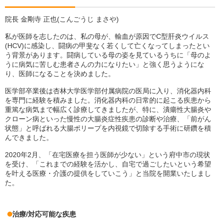
院長 金剛寺 正也(こんごうじ まさや)
私が医師を志したのは、私の母が、輸血が原因でC型肝炎ウイルス
(HCV)に感染し、闘病の甲斐なく若くして亡くなってしまったとい
う背景があります。闘病している母の姿を見ているうちに「母のよ
うに病気に苦しむ患者さんの力になりたい」と強く思うようにな
り、医師になることを決めました。
医学部卒業後は杏林大学医学部付属病院の医局に入り、消化器内科
を専門に経験を積みました。消化器内科の日常的に起こる疾患から
重篤な病気まで幅広く診療してきましたが、特に、潰瘍性大腸炎や
クローン病といった慢性の大腸炎症性疾患の診断や治療、「前がん
状態」と呼ばれる大腸ポリープを内視鏡で切除する手術に研鑽を積
んできました。
2020年2月、「在宅医療を担う医師が少ない」という府中市の現状
を受け、「これまでの経験を活かし、自宅で過ごしたいという希望
を叶える医療・介護の提供をしていこう」と当院を開業いたしまし
た。
治療/対応可能な疾患