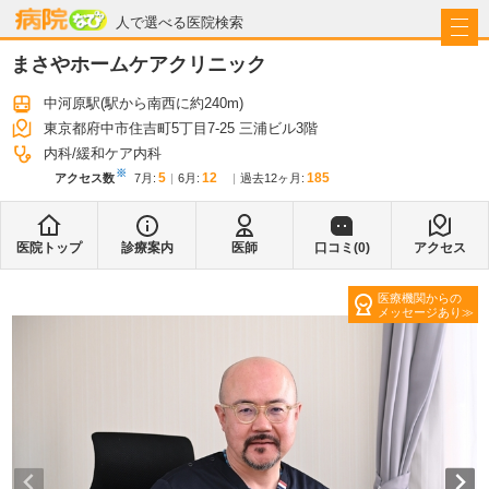
病院なび
人で選べる医院検索
まさやホームケアクリニック
中河原駅
(駅から
南西に約240m
)
東京都府中市住吉町5丁目7-25 三浦ビル3階
内科
緩和ケア内科
※
5
12
185
アクセス数
7月
:
6月
:
過去12ヶ月:
医院トップ
診療案内
医師
口コミ(
0
)
アクセス
医療機関からの
メッセージあり