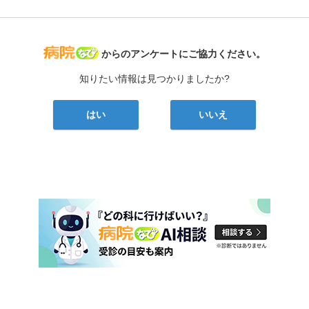
病院なび
からのアンケートにご協力ください。
知りたい情報は見つかりましたか?
はい
いいえ