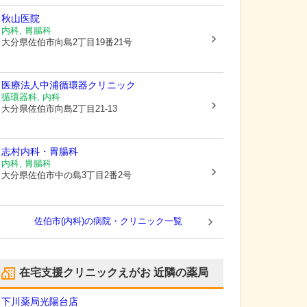
秋山医院
内科, 胃腸科
大分県佐伯市
向島2丁目19番21号
医療法人
中浦循環器クリニック
循環器科, 内科
大分県佐伯市
向島2丁目21-13
志村内科・胃腸科
内科, 胃腸科
大分県佐伯市
中の島3丁目2番2号
佐伯市(内科)の病院・クリニック一覧
在宅支援クリニックえがお
近隣の薬局
下川薬局光陽台店