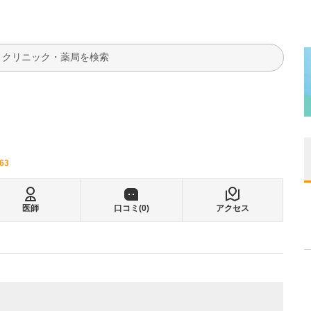
検索
863
医師
口コミ(
0
)
アクセス