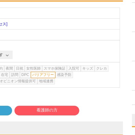
セス]
す
約
夜間
日祝
女性医師
スマホ保険証
入院可
キッズ
クレカ
在宅
訪問
DPC
バリアフリー
感染予防
オピニオン情報提供可
地域連携
看護師の方