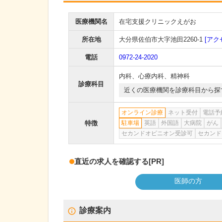
医療機関名
在宅支援クリニックえがお
所在地
大分県佐伯市大字池田2260-1
[アク
電話
0972-24-2020
内科
、
心療内科
、
精神科
診療科目
近くの医療機関を診療科目から探
オンライン診療
ネット受付
電話予
特徴
駐車場
英語
外国語
大病院
がん
セカンドオピニオン受診可
セカンド
直近の求人を確認する
[PR]
医師の方
診療案内