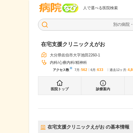
病院なび
人で選べる医院検索
在宅支援クリニックえがお
大分県佐伯市大字池田2260-1
内科
心療内科
精神科
※
562
633
4,
アクセス数
7月
:
6月
:
過去12ヶ月:
医院トップ
診療案内
在宅支援クリニックえがお
の基本情報