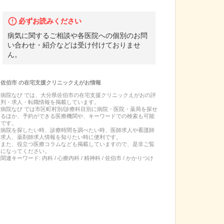
必ずお読みください
病気に関するご相談や各医院への個別のお問
い合わせ・紹介などは受け付けておりませ
ん。
佐伯市
の
在宅支援クリニックえがお
情報
病院なび では、
大分県
佐伯市
の
在宅支援クリニックえがお
の
評
判・求人・転職
情報を掲載しています。
病院なび では市区町村別/診療科目別に病院・医院・薬局を探せ
るほか、予約ができる医療機関や、キーワードでの検索も可能
です。
病院を探したい時、診療時間を調べたい時、医師求人や看護師
求人、薬剤師求人情報を知りたい時に便利です。
また、役立つ医療コラムなども掲載していますので、是非ご覧
になってください。
関連キーワード:
内科 / 心療内科 / 精神科 / 佐伯市 / かかりつけ