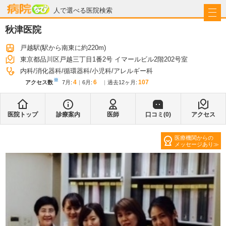
病院なび
人で選べる医院検索
秋津医院
戸越駅
(駅から
南東に約220m
)
東京都品川区戸越三丁目1番2号 イマールビル2階202号室
内科
消化器科
循環器科
小児科
アレルギー科
※
4
6
107
アクセス数
7月
:
6月
:
過去12ヶ月:
医院トップ
診療案内
医師
口コミ(
0
)
アクセス
医療機関からの
メッセージあり