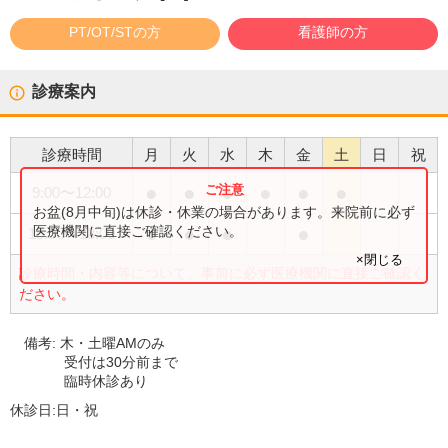
PT/OT/STの方
看護師の方
診療案内
診療時間
月
火
水
木
金
土
日
祝
●
●
●
●
●
●
9:00
〜
12:00
お盆(8月中旬)は休診・休業の場合があります。来院前に必ず
●
●
●
●
医療機関に直接ご確認ください。
15:00
〜
18:00
×閉じる
診療時間・内容等について、事前に必ず医療機関に直接ご確認く
ださい。
備考:
木・土曜AMのみ
受付は30分前まで
臨時休診あり
休診日:
日・祝