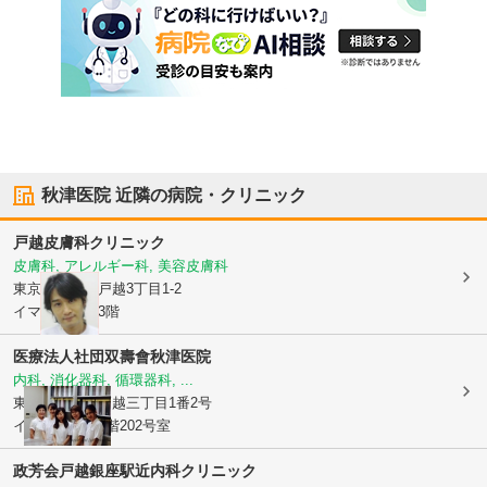
秋津医院
近隣の病院・クリニック
戸越皮膚科クリニック
皮膚科, アレルギー科, 美容皮膚科
東京都品川区
戸越3丁目1-2
イマールビル3階
医療法人社団双壽會
秋津医院
内科, 消化器科, 循環器科, ...
東京都品川区
戸越三丁目1番2号
イマールビル2階202号室
政芳会
戸越銀座駅近内科クリニック