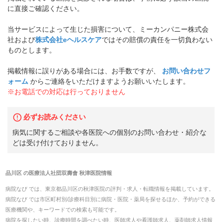
に直接ご確認ください。
当サービスによって生じた損害について、ミーカンパニー株式会
社および
株式会社eヘルスケア
ではその賠償の責任を一切負わない
ものとします。
掲載情報に誤りがある場合には、お手数ですが、
お問い合わせフ
ォーム
からご連絡をいただけますようお願いいたします。
※お電話での対応は行っておりません
必ずお読みください
病気に関するご相談や各医院への個別のお問い合わせ・紹介な
どは受け付けておりません。
品川区
の
医療法人社団双壽會 秋津医院
情報
病院なび では、
東京都
品川区
の
秋津医院
の
評判・求人・転職
情報を掲載しています。
病院なび では市区町村別/診療科目別に病院・医院・薬局を探せるほか、予約ができる
医療機関や、キーワードでの検索も可能です。
病院を探したい時、診療時間を調べたい時、医師求人や看護師求人、薬剤師求人情報