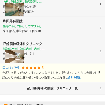
内科, 消化器科, 循環器科, ...
東京都品川区
平塚1-7-16
カスタリア戸越駅前1F
和田外科医院
整形外科, 内科, リウマチ科, ...
東京都品川区
平塚1丁目8-18
戸越脳神経外科クリニック
脳神経外科, 神経内科, 内科, ...
東京都品川区
戸越1-7-1
東急戸越ビル1F
5
口コミ:
7
件
今度引っ越しで地方に行くことになりました。 5年近く、こちらに夫婦でお世
話になり 先生は腰が低く+優しい物腰で+こんな良...
続きを読む
品川区(内科)の病院・クリニック一覧