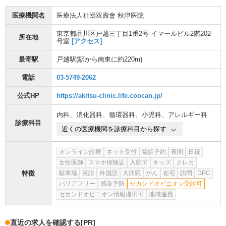
医療機関名
医療法人社団双壽會 秋津医院
東京都品川区戸越三丁目1番2号 イマールビル2階202
所在地
号室
[アクセス]
最寄駅
戸越駅
(駅から
南東に約220m
)
電話
03-5749-2062
公式HP
https://akitsu-clinic.life.coocan.jp/
内科
、
消化器科
、
循環器科
、
小児科
、
アレルギー科
診療科目
近くの医療機関を診療科目から探す
オンライン診療
ネット受付
電話予約
夜間
日祝
女性医師
スマホ保険証
入院可
キッズ
クレカ
特徴
駐車場
英語
外国語
大病院
がん
在宅
訪問
DPC
バリアフリー
感染予防
セカンドオピニオン受診可
セカンドオピニオン情報提供可
地域連携
直近の求人を確認する
[PR]