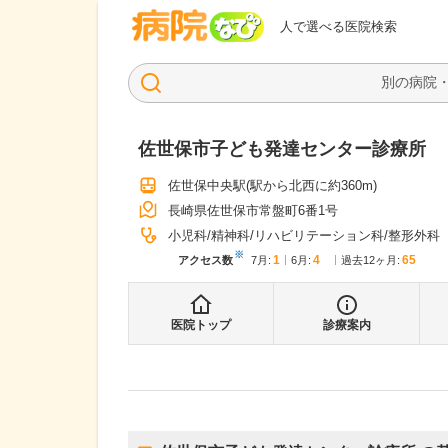
病院なび
人で選べる医院検索
佐世保市子ども発達センター診療所
佐世保中央駅
(駅から
北西に約360m
)
長崎県佐世保市常盤町6番1号
小児科
精神科
リハビリテーション科
整形外科
※
1
4
65
アクセス数
7月
:
6月
:
過去12ヶ月:
医院トップ
診療案内