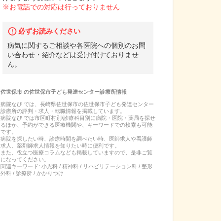
※お電話での対応は行っておりません
必ずお読みください
病気に関するご相談や各医院への個別のお問
い合わせ・紹介などは受け付けておりませ
ん。
佐世保市
の
佐世保市子ども発達センター診療所
情報
病院なび では、
長崎県
佐世保市
の
佐世保市子ども発達センター
診療所
の
評判・求人・転職
情報を掲載しています。
病院なび では市区町村別/診療科目別に病院・医院・薬局を探せ
るほか、予約ができる医療機関や、キーワードでの検索も可能
です。
病院を探したい時、診療時間を調べたい時、医師求人や看護師
求人、薬剤師求人情報を知りたい時に便利です。
また、役立つ医療コラムなども掲載していますので、是非ご覧
になってください。
関連キーワード:
小児科 / 精神科 / リハビリテーション科 / 整形
外科 / 診療所 / かかりつけ