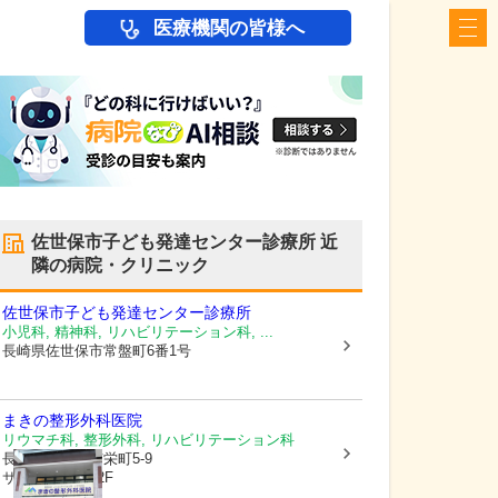
医療機関の皆様へ
佐世保市子ども発達センター診療所
近
隣の病院・クリニック
佐世保市子ども発達センター診療所
小児科, 精神科, リハビリテーション科, ...
長崎県佐世保市
常盤町6番1号
まきの整形外科医院
リウマチ科, 整形外科, リハビリテーション科
長崎県佐世保市
栄町5-9
サンクル2番館2F