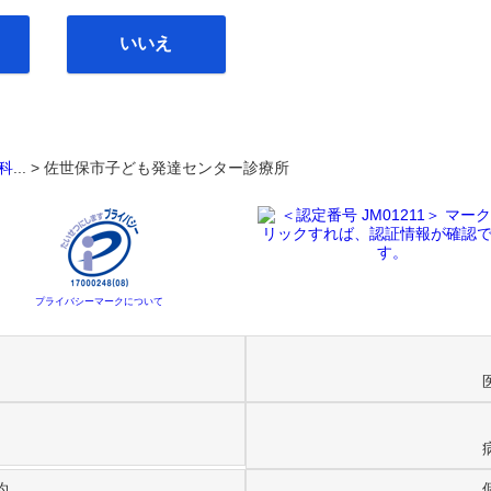
いいえ
科
... >
佐世保市子ども発達センター診療所
プライバシーマークについて
約