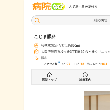
病院なび
人で選べる医院検索
こじま眼科
牧落駅
(駅から
西に約860m
)
大阪府箕面市桜ヶ丘3丁目9-19 桜ヶ丘クリニッ
眼科
※
77
55
811
アクセス数
7月
:
6月
:
過去12ヶ月:
医院トップ
診療案内