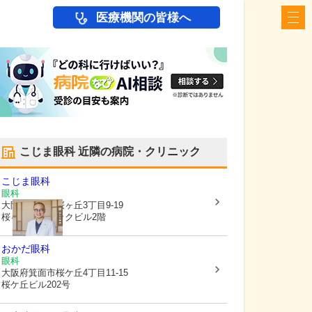
医療機関の皆様へ
こじま眼科
近隣の病院・クリニック
こじま眼科
眼科
大阪府箕面市
桜ヶ丘3丁目9-19
桜ヶ丘クリニックビル2階
おかだ眼科
眼科
大阪府箕面市
桜ケ丘4丁目11-15
桜ケ丘ビル202号