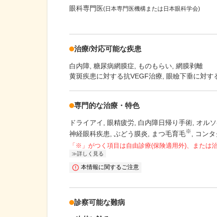
眼科専門医
(日本専門医機構または日本眼科学会)
治療/対応可能な疾患
白内障
糖尿病網膜症
ものもらい
網膜剥離
黄斑疾患に対する抗VEGF治療, 眼瞼下垂に対す
専門的な治療・特色
ドライアイ
眼精疲労
白内障日帰り手術
オルソ
※
神経眼科疾患
ぶどう膜炎
まつ毛育毛
コンタ
「※」がつく項目は自由診療(保険適用外)、または
詳しく見る
本情報に関するご注意
診察可能な難病