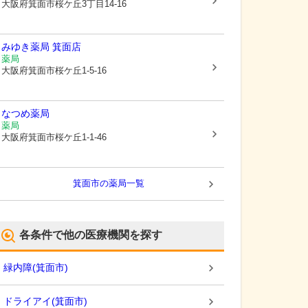
大阪府箕面市
桜ケ丘3丁目14-16
みゆき薬局 箕面店
薬局
大阪府箕面市
桜ケ丘1-5-16
なつめ薬局
薬局
大阪府箕面市
桜ケ丘1-1-46
箕面市
の薬局一覧
各条件で他の医療機関を探す
緑内障
(
箕面市
)
ドライアイ
(
箕面市
)