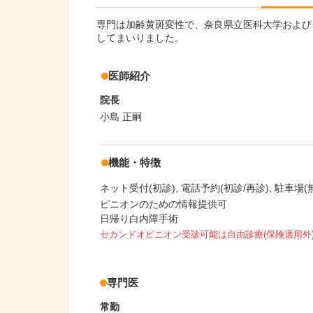
専門は加齢黄斑変性で、奈良県立医科大学および
してまいりました。
医師紹介
院長
小島 正嗣
機能・特徴
ネット受付(初診)
電話予約(初診/再診)
駐車場(
ピニオンのための情報提供可
日帰り白内障手術
セカンドオピニオン受診可能
は自由診療(保険適用外
専門医
常勤