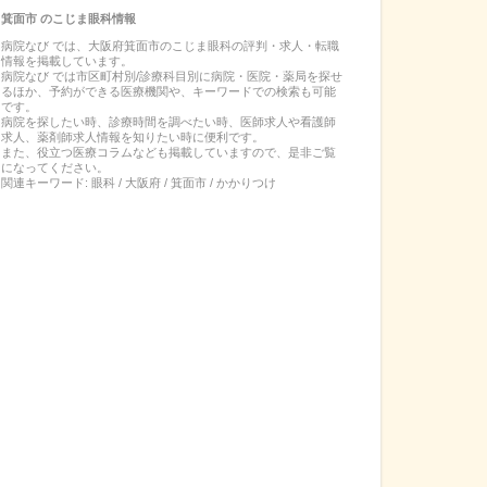
箕面市
の
こじま眼科
情報
病院なび では、
大阪府
箕面市
の
こじま眼科
の
評判・求人・転職
情報を掲載しています。
病院なび では市区町村別/診療科目別に病院・医院・薬局を探せ
るほか、予約ができる医療機関や、キーワードでの検索も可能
です。
病院を探したい時、診療時間を調べたい時、医師求人や看護師
求人、薬剤師求人情報を知りたい時に便利です。
また、役立つ医療コラムなども掲載していますので、是非ご覧
になってください。
関連キーワード:
眼科 / 大阪府 / 箕面市 / かかりつけ