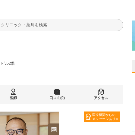
検索
クビル2階
医師
口コミ(
0
)
アクセス
医療機関からの
メッセージあり