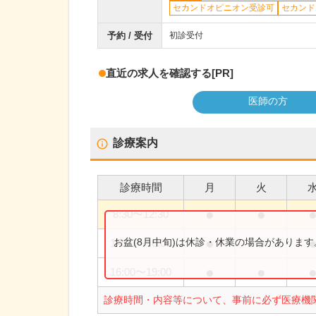
セカンドオピニオン受診可
セカンド
予約 / 受付
初診受付
直近の求人を確認する
[PR]
医師の方
診療案内
診療時間
月
火
●
●
8:30
〜
12:30
●
●
お盆(8月中旬)は休診・休業の場合がありま
14:00
〜
16:00
●
●
16:00
〜
19:00
診療時間・内容等について、事前に必ず医療機