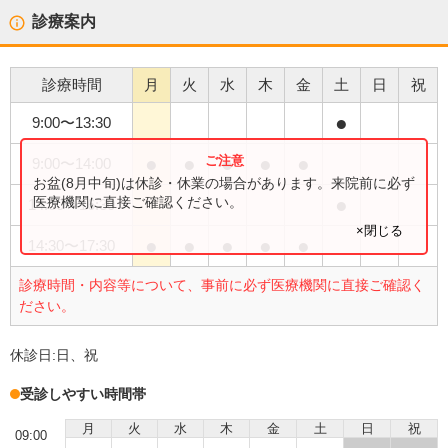
診療案内
診療時間
月
火
水
木
金
土
日
祝
●
9:00
〜
13:30
●
●
●
●
●
9:00
〜
14:00
お盆(8月中旬)は休診・休業の場合があります。来院前に必ず
●
医療機関に直接ご確認ください。
14:00
〜
16:30
×閉じる
●
●
●
●
●
14:30
〜
17:30
診療時間・内容等について、事前に必ず医療機関に直接ご確認く
ださい。
休診日:
日、祝
受診しやすい時間帯
月
火
水
木
金
土
日
祝
09:00