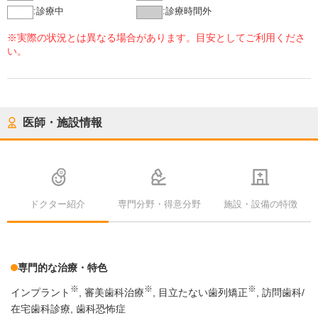
:
診療中
:
診療時間外
※実際の状況とは異なる場合があります。目安としてご利用くださ
い。
医師・施設情報
ドクター紹介
専門分野・得意分野
施設・設備の特徴
専門的な治療・特色
※
※
※
インプラント
審美歯科治療
目立たない歯列矯正
訪問歯科/
在宅歯科診療
歯科恐怖症