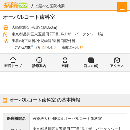
病院なび
人で選べる医院検索
オーバルコート歯科室
大崎駅
(駅から
北に約350m
)
東京都品川区東五反田2丁目16-1 ザ・パークタワー1階
歯科
矯正歯科
小児歯科
歯科口腔外科
※
2
3
14
アクセス数
7月
:
6月
:
過去12ヶ月:
医院トップ
診療案内
医師
口コミ(
0
)
アクセス
オーバルコート歯科室
の基本情報
医療機関名
医療法人社団KDS オーバルコート歯科室
東京都品川区東五反田2丁目16-1 ザ・パークタワー1