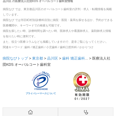
品川区
の
医療法人社団KDS オーバルコート歯科室
情報
病院なび では、
東京都
品川区
の
オーバルコート歯科室
の
評判・求人・転職
情報を掲載
しています。
病院なび では市区町村別/診療科目別に病院・医院・薬局を探せるほか、予約ができる
医療機関や、キーワードでの検索も可能です。
病院を探したい時、診療時間を調べたい時、医師求人や看護師求人、薬剤師求人情報
を知りたい時に便利です。
また、役立つ医療コラムなども掲載していますので、是非ご覧になってください。
関連キーワード:
歯科 / 矯正歯科 / 小児歯科 / 歯科口腔外科 / かかりつけ
病院なびトップ
>
東京都
>
品川区
>
歯科
矯正歯科
... >
医療法人社
団KDS オーバルコート歯科室
プライバシーマークについて