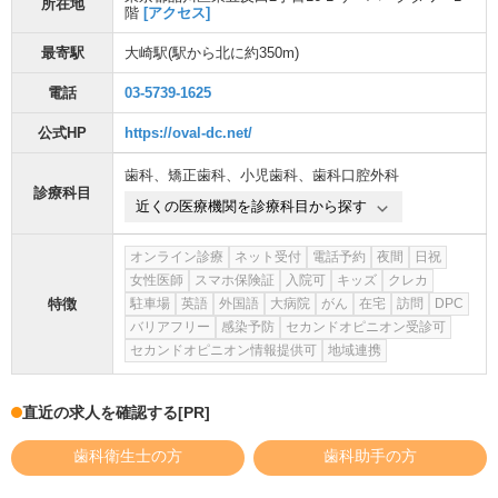
所在地
階
[アクセス]
最寄駅
大崎駅
(駅から
北に約350m
)
電話
03-5739-1625
公式HP
https://oval-dc.net/
歯科
、
矯正歯科
、
小児歯科
、
歯科口腔外科
診療科目
近くの医療機関を診療科目から探す
オンライン診療
ネット受付
電話予約
夜間
日祝
女性医師
スマホ保険証
入院可
キッズ
クレカ
特徴
駐車場
英語
外国語
大病院
がん
在宅
訪問
DPC
バリアフリー
感染予防
セカンドオピニオン受診可
セカンドオピニオン情報提供可
地域連携
直近の求人を確認する
[PR]
歯科衛生士の方
歯科助手の方