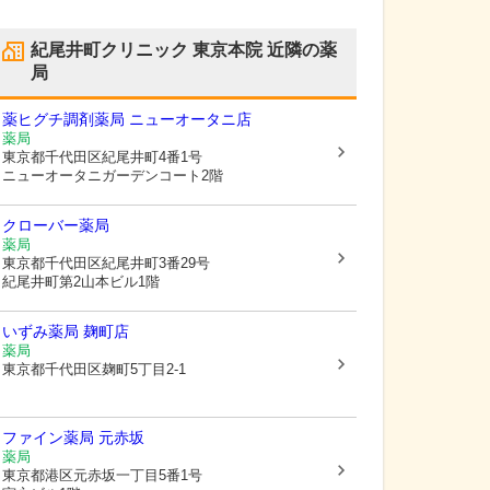
紀尾井町クリニック 東京本院
近隣の薬
局
薬ヒグチ調剤薬局 ニューオータニ店
薬局
東京都千代田区
紀尾井町4番1号
ニューオータニガーデンコート2階
クローバー薬局
薬局
東京都千代田区
紀尾井町3番29号
紀尾井町第2山本ビル1階
いずみ薬局 麹町店
薬局
東京都千代田区
麹町5丁目2-1
ファイン薬局 元赤坂
薬局
東京都港区
元赤坂一丁目5番1号