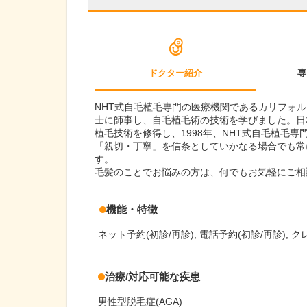
ドクター紹介
専
NHT式自毛植毛専門の医療機関であるカリフォ
士に師事し、自毛植毛術の技術を学びました。日
植毛技術を修得し、1998年、NHT式自毛植毛専
「親切・丁寧」を信条としていかなる場合でも常
す。
毛髪のことでお悩みの方は、何でもお気軽にご相
機能・特徴
ネット予約(初診/再診)
電話予約(初診/再診)
ク
治療/対応可能な疾患
男性型脱毛症(AGA)