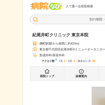
病院なび
人で選べる医院検索
紀尾井町クリニック 東京本院
麹町駅
(駅から
南西に約410m
)
東京都千代田区紀尾井町4-1 ニューオータニガ
形成外科
美容外科
※
2
3
38
アクセス数
7月
:
6月
:
過去12ヶ月:
医院トップ
診療案内