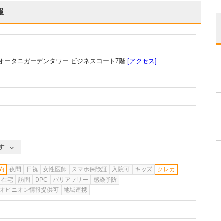
報
ーオータニガーデンタワー ビジネスコート7階
[アクセス]
す
約
夜間
日祝
女性医師
スマホ保険証
入院可
キッズ
クレカ
在宅
訪問
DPC
バリアフリー
感染予防
オピニオン情報提供可
地域連携