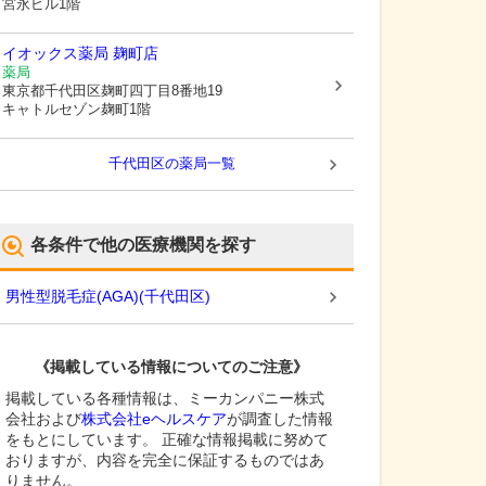
宮永ビル1階
イオックス薬局 麹町店
薬局
東京都千代田区
麹町四丁目8番地19
キャトルセゾン麹町1階
千代田区
の薬局一覧
各条件で他の医療機関を探す
男性型脱毛症(AGA)
(
千代田区
)
《掲載している情報についてのご注意》
掲載している各種情報は、ミーカンパニー株式
会社および
株式会社eヘルスケア
が調査した情報
をもとにしています。 正確な情報掲載に努めて
おりますが、内容を完全に保証するものではあ
りません。