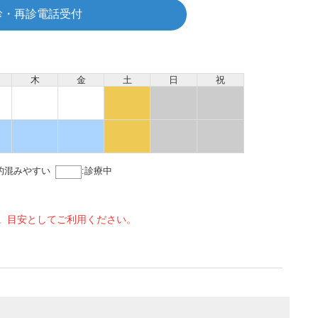
診・再診電話受付
木
金
土
日
祝
的混みやすい
:
診療中
。目安としてご利用ください。