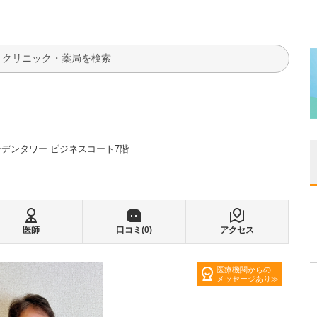
検索
ーデンタワー ビジネスコート7階
医師
口コミ(
0
)
アクセス
医療機関からの
メッセージあり