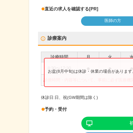
直近の求人を確認する
[PR]
医師の方
診療案内
診療時間
月
火
●
●
8:30
〜
17:30
お盆(8月中旬)は休診・休業の場合がありま
診療時間・内容等について、事前に必ず医療機
休診日:
日、祝(GW期間は除く)
予約・受付