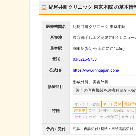
紀尾井町クリニック 東京本院
の基本情
医療機関名
紀尾井町クリニック 東京本院
所在地
東京都千代田区紀尾井町4-1 ニュ
最寄駅
麹町駅
(駅から
南西に約410m
)
電話
03-5215-5733
公式HP
https://www.nhtjapan.com/
形成外科
、
美容外科
診療科目
近くの医療機関を診療科目から探
オンライン診療
ネット受付
電話予
特徴
駐車場
英語
外国語
大病院
がん
セカンドオピニオン受診可
セカンド
予約 / 受付
初診・再診受付
初診・再診電話受付