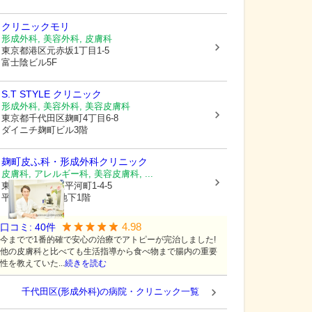
クリニックモリ
形成外科, 美容外科, 皮膚科
東京都港区
元赤坂1丁目1-5
富士陰ビル5F
S.T STYLE クリニック
形成外科, 美容外科, 美容皮膚科
東京都千代田区
麹町4丁目6-8
ダイニチ麹町ビル3階
麹町皮ふ科・形成外科クリニック
皮膚科, アレルギー科, 美容皮膚科, ...
東京都千代田区
平河町1-4-5
平和第一ビル 地下1階
4.98
口コミ:
40
件
今までで1番的確で安心の治療でアトピーが完治しました!
他の皮膚科と比べても生活指導から食べ物まで腸内の重要
性を教えていた...
続きを読む
千代田区(形成外科)の病院・クリニック一覧