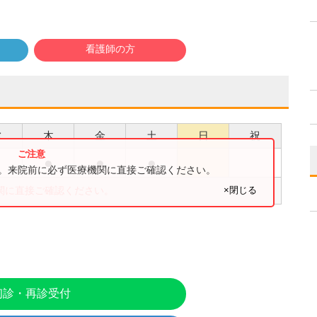
看護師の方
水
木
金
土
日
祝
●
●
●
●
す。来院前に必ず医療機関に直接ご確認ください。
×閉じる
関に直接ご確認ください。
初診・再診受付