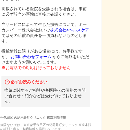
掲載されている医院を受診される場合は、事前
に必ず該当の医院に直接ご確認ください。
当サービスによって生じた損害について、ミー
カンパニー株式会社および
株式会社eヘルスケア
ではその賠償の責任を一切負わないものとしま
す。
掲載情報に誤りがある場合には、お手数です
が、
お問い合わせフォーム
からご連絡をいただ
けますようお願いいたします。
※お電話での対応は行っておりません
必ずお読みください
病気に関するご相談や各医院への個別のお問
い合わせ・紹介などは受け付けておりませ
ん。
千代田区
の
紀尾井町クリニック 東京本院
情報
病院なび では、
東京都
千代田区
の
紀尾井町クリニック 東京本院
の
評判・求人・転職
情報を掲載しています。