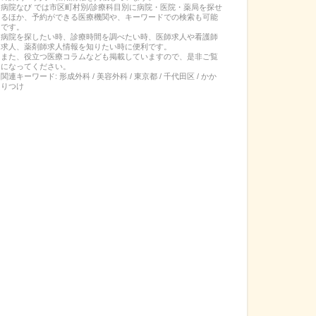
病院なび では市区町村別/診療科目別に病院・医院・薬局を探せ
るほか、予約ができる医療機関や、キーワードでの検索も可能
です。
病院を探したい時、診療時間を調べたい時、医師求人や看護師
求人、薬剤師求人情報を知りたい時に便利です。
また、役立つ医療コラムなども掲載していますので、是非ご覧
になってください。
関連キーワード:
形成外科 / 美容外科 / 東京都 / 千代田区 / かか
りつけ