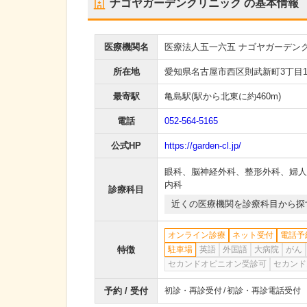
ナゴヤガーデンクリニック
の基本情報
医療機関名
医療法人五一六五 ナゴヤガーデン
所在地
愛知県名古屋市西区則武新町3丁目1-17 
最寄駅
亀島駅
(駅から
北東に約460m
)
電話
052-564-5165
公式HP
https://garden-cl.jp/
眼科
、
脳神経外科
、
整形外科
、
婦人
内科
診療科目
近くの医療機関を診療科目から探
オンライン診療
ネット受付
電話予
特徴
駐車場
英語
外国語
大病院
がん
セカンドオピニオン受診可
セカンド
予約 / 受付
初診・再診受付
初診・再診電話受付