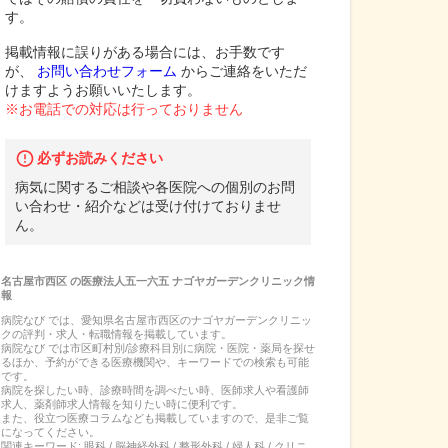
す。
掲載情報に誤りがある場合には、お手数です
が、
お問い合わせフォーム
からご連絡をいただ
けますようお願いいたします。
※お電話での対応は行っておりません
必ずお読みください
病気に関するご相談や各医院への個別のお問
い合わせ・紹介などは受け付けておりませ
ん。
名古屋市西区
の
医療法人五一六五 ナゴヤガーデンクリニック
情
報
病院なび では、
愛知県
名古屋市西区
の
ナゴヤガーデンクリニッ
ク
の
評判・求人・転職
情報を掲載しています。
病院なび では市区町村別/診療科目別に病院・医院・薬局を探せ
るほか、予約ができる医療機関や、キーワードでの検索も可能
です。
病院を探したい時、診療時間を調べたい時、医師求人や看護師
求人、薬剤師求人情報を知りたい時に便利です。
また、役立つ医療コラムなども掲載していますので、是非ご覧
になってください。
関連キーワード:
眼科 / 脳神経外科 / 整形外科 / 婦人科 / クリニ