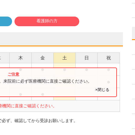
看護師の方
水
木
金
土
日
祝
●
●
●
●
●
●
●
●
●
す。来院前に必ず医療機関に直接ご確認ください。
×閉じる
●
●
●
療機関に直接ご確認ください。
で必ず、確認してから受診お願いします。