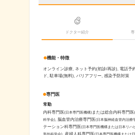
ドクター紹介
専
機能・特徴
オンライン診療
ネット予約(初診/再診)
電話予約
ド
駐車場(無料)
バリアフリー
感染予防対策
専門医
常勤
内科専門医
または総合内科専門医
(日本専門医機構)
脳血管内治療専門医
科学会)
(日本脳神経血管内治療学
テーション科専門医
(日本専門医機構または日本リハ
産婦人科専門医
形外科学会)
(日本専門医機構または日