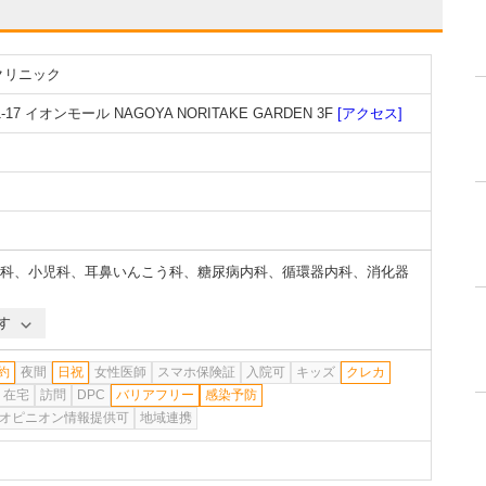
クリニック
イオンモール NAGOYA NORITAKE GARDEN 3F
[アクセス]
科
、
小児科
、
耳鼻いんこう科
、
糖尿病内科
、
循環器内科
、
消化器
す
約
夜間
日祝
女性医師
スマホ保険証
入院可
キッズ
クレカ
在宅
訪問
DPC
バリアフリー
感染予防
オピニオン情報提供可
地域連携