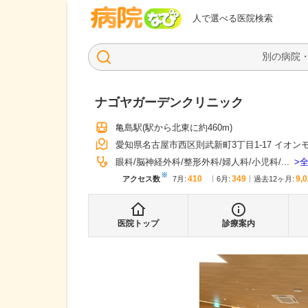
病院なび
人で選べる医院検索
ナゴヤガーデンクリニック
亀島駅
(駅から
北東に約460m
)
愛知県名古屋市西区則武新町3丁目1-17 イオンモール 
眼科
脳神経外科
整形外科
婦人科
小児科
...
※
410
349
9,
アクセス数
7月
:
6月
:
過去12ヶ月:
医院トップ
診療案内