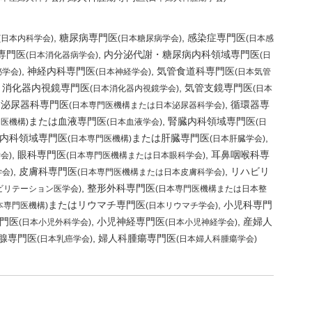
糖尿病専門医
感染症専門医
(日本内科学会)
(日本糖尿病学会)
(日本感
専門医
内分泌代謝・糖尿病内科領域専門医
(日本消化器病学会)
(日
神経内科専門医
気管食道科専門医
泌学会)
(日本神経学会)
(日本気管
消化器内視鏡専門医
気管支鏡専門医
(日本消化器内視鏡学会)
(日本
泌尿器科専門医
循環器専
(日本専門医機構または日本泌尿器科学会)
または血液専門医
腎臓内科領域専門医
門医機構)
(日本血液学会)
(日
内科領域専門医
または肝臓専門医
(日本専門医機構)
(日本肝臓学会)
眼科専門医
耳鼻咽喉科専
会)
(日本専門医機構または日本眼科学会)
皮膚科専門医
リハビリ
会)
(日本専門医機構または日本皮膚科学会)
整形外科専門医
ビリテーション医学会)
(日本専門医機構または日本整
またはリウマチ専門医
小児科専門
本専門医機構)
(日本リウマチ学会)
門医
小児神経専門医
産婦人
(日本小児外科学会)
(日本小児神経学会)
腺専門医
婦人科腫瘍専門医
(日本乳癌学会)
(日本婦人科腫瘍学会)