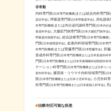
非常勤
内科専門医
または総合内科専門医
(日本専門医機構)
呼吸器専門医
消化器病
染症学会)
(日本呼吸器学会)
または内分泌代謝科専門医
本専門医機構)
(日本内分
大腸肛門病専門医
食道科学会)
(日本大腸肛門病学会)
総合診療専門医
呼吸器内視鏡学会)
(日本専門医機構)
門医
血液内科領域専門医
(日本循環器学会)
(日本専
または腎臓専門医
肝臓
本専門医機構)
(日本腎臓学会)
形成外科専門医
(日本専門医機構または日本形成外科学
門医
(日本専門医機構または日本耳鼻咽喉科頭頸部外科学
テーション科専門医
(日本専門医機構または日本リハ
膠原病・リウマチ内科領域専門医
形外科学会)
(日
医
小児外科専
(日本専門医機構または日本小児科学会)
科専門医
乳
(日本専門医機構または日本産婦人科学会)
治療/対応可能な疾患