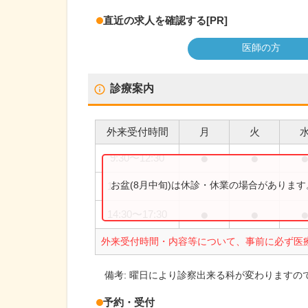
直近の求人を確認する
[PR]
医師の方
診療案内
外来受付時間
月
火
●
●
9:30
〜
12:30
お盆(8月中旬)は休診・休業の場合がありま
13:30
〜
16:30
●
●
14:30
〜
17:30
外来受付時間・内容等について、事前に必ず医
備考:
曜日により診察出来る科が変わりますの
予約・受付