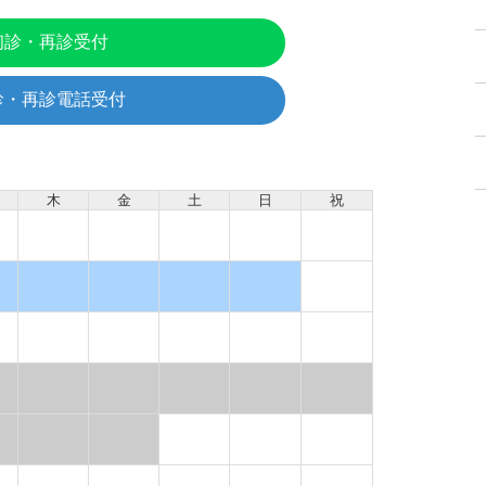
初診・再診受付
診・再診電話受付
木
金
土
日
祝