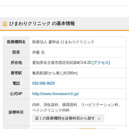
ひまわりクリニック
の基本情報
医療機関名
医療法人 慶和会 ひまわりクリニック
院長
伊藤 光
所在地
愛知県名古屋市西区則武新町3-8-20
[アクセス]
最寄駅
亀島駅
(駅から
東に約290m
)
電話
052-586-9629
公式HP
http://www.himawaricli.jp/
内科
、
消化器科
、
循環器科
、
リハビリテーション科
、
ペインクリニック内科
診療科目
近くの医療機関を診療科目から探す