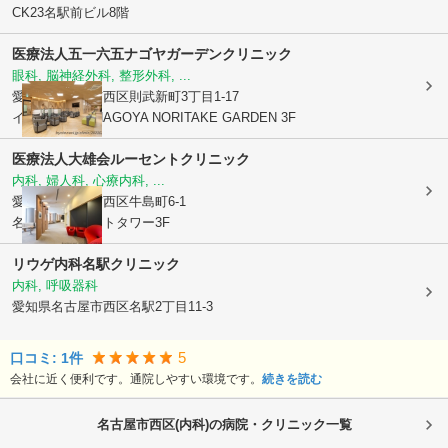
CK23名駅前ビル8階
医療法人五一六五
ナゴヤガーデンクリニック
眼科, 脳神経外科, 整形外科, ...
愛知県名古屋市西区
則武新町3丁目1-17
イオンモール NAGOYA NORITAKE GARDEN 3F
医療法人大雄会
ルーセントクリニック
内科, 婦人科, 心療内科, ...
愛知県名古屋市西区
牛島町6-1
名古屋ルーセントタワー3F
リウゲ内科名駅クリニック
内科, 呼吸器科
愛知県名古屋市西区
名駅2丁目11-3
5
口コミ:
1
件
会社に近く便利です。通院しやすい環境です。
続きを読む
名古屋市西区(内科)の病院・クリニック一覧