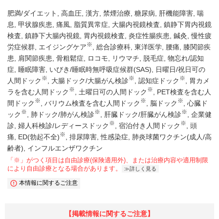
肥満/ダイエット
高血圧
漢方
禁煙治療
糖尿病
肝機能障害
喘
息
甲状腺疾患
痛風
脂質異常症
大腸内視鏡検査
鎮静下胃内視鏡
検査
鎮静下大腸内視鏡
胃内視鏡検査
炎症性腸疾患
鍼灸
慢性疲
※
労症候群
エイジングケア
総合診療科
東洋医学
腰痛
膝関節疾
患
肩関節疾患
骨粗鬆症
ロコモ
リウマチ
脱毛症
物忘れ/認知
症
睡眠障害
いびき/睡眠時無呼吸症候群(SAS)
日曜日/祝日可の
※
※
※
人間ドック
大腸ドック/大腸がん検診
認知症ドック
胃カメ
※
※
ラを含む人間ドック
土曜日可の人間ドック
PET検査を含む人
※
※
※
間ドック
バリウム検査を含む人間ドック
脳ドック
心臓ド
※
※
※
ック
肺ドック/肺がん検診
肝臓ドック/肝臓がん検診
企業健
※
※
診
婦人科検診/レディースドック
宿泊付き人間ドック
頭
※
痛
ED(勃起不全)
排尿障害
性感染症
肺炎球菌ワクチン(成人/高
齢者)
インフルエンザワクチン
「※」がつく項目は自由診療(保険適用外)、または治療内容や適用制限
により自由診療となる場合があります。
詳しく見る
本情報に関するご注意
【掲載情報に関するご注意】