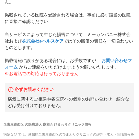
ん。
掲載されている医院を受診される場合は、事前に必ず該当の医院
に直接ご確認ください。
当サービスによって生じた損害について、ミーカンパニー株式会
社および
株式会社eヘルスケア
ではその賠償の責任を一切負わない
ものとします。
掲載情報に誤りがある場合には、お手数ですが、
お問い合わせフ
ォーム
からご連絡をいただけますようお願いいたします。
※お電話での対応は行っておりません
必ずお読みください
病気に関するご相談や各医院への個別のお問い合わせ・紹介な
どは受け付けておりません。
名古屋市西区
の
医療法人 慶和会 ひまわりクリニック
情報
病院なび では、
愛知県
名古屋市西区
の
ひまわりクリニック
の
評判・求人・転職
情報を