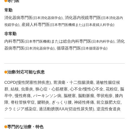
専門医
常勤
消化器病専門医
消化器内視鏡専門医
(日本消化器病学会)
(日本消化器内
産婦人科専門医
視鏡学会)
(日本専門医機構または日本産婦人科学会)
非常勤
内科専門医
または総合内科専門医
消化
(日本専門医機構)
(日本内科学会)
器病専門医
循環器専門医
(日本消化器病学会)
(日本循環器学会)
治療/対応可能な疾患
COPD(慢性閉塞性肺疾患)
胃潰瘍・十二指腸潰瘍
過敏性腸症候
群
結核
虫垂炎
狭心症・心筋梗塞
心不全/慢性心不全
花粉症
脳
卒中
慢性疼痛
パーキンソン病
脳梗塞
脳動脈瘤
帯状疱疹
膝内
障
脊柱管狭窄症
腱鞘炎
ぎっくり腰
神経性疼痛
前立腺肥大症
クラミジア感染症
過活動膀胱/UUI(切迫性尿失禁)
逆流性食道炎
専門的な治療・特色