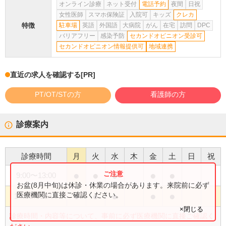
オンライン診療
ネット受付
電話予約
夜間
日祝
女性医師
スマホ保険証
入院可
キッズ
クレカ
特徴
駐車場
英語
外国語
大病院
がん
在宅
訪問
DPC
バリアフリー
感染予防
セカンドオピニオン受診可
セカンドオピニオン情報提供可
地域連携
直近の求人を確認する
[PR]
PT/OT/STの方
看護師の方
診療案内
診療時間
月
火
水
木
金
土
日
祝
●
●
●
●
●
9:00
〜
13:00
お盆(8月中旬)は休診・休業の場合があります。来院前に必ず
●
●
●
●
●
医療機関に直接ご確認ください。
14:00
〜
18:00
×閉じる
診療時間・内容等について、事前に必ず医療機関に直接ご確認く