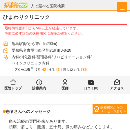
病院なび
人で選べる医院検索
ひまわりクリニック
最終情報更新日から5年以上が経過しています。
事前に必ず該当の医療機関に直接ご確認ください。
亀島駅
(駅から
東に約290m
)
愛知県名古屋市西区則武新町3-8-20
内科
消化器科
循環器科
リハビリテーション科
ペインクリニック内科
※
42
43
785
アクセス数
7月
:
6月
:
過去12ヶ月:
医院トップ
診療案内
医師
口コミ(
0
)
アクセス
医療機関からの
患者さんへのメッセージ
メッセージあり
痛み治療の専門外来があります。
頭痛、肩こり、腰痛、五十肩、膝の痛みなどよくします。