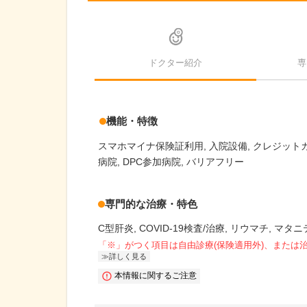
ドクター紹介
専
機能・特徴
スマホマイナ保険証利用
入院設備
クレジット
病院
DPC参加病院
バリアフリー
専門的な治療・特色
C型肝炎
COVID-19検査/治療
リウマチ
マタニ
「※」がつく項目は自由診療(保険適用外)、または
詳しく見る
本情報に関するご注意