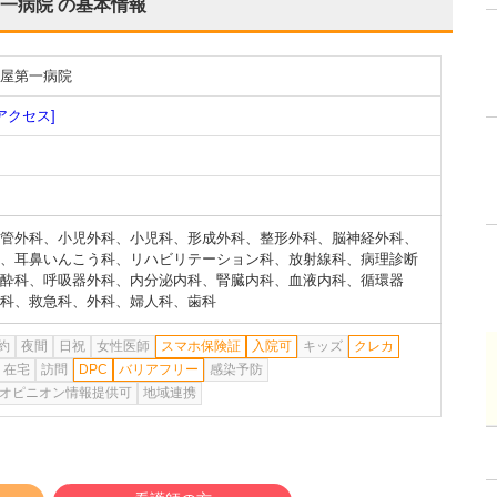
一病院
の基本情報
屋第一病院
アクセス]
管外科
、
小児外科
、
小児科
、
形成外科
、
整形外科
、
脳神経外科
、
、
耳鼻いんこう科
、
リハビリテーション科
、
放射線科
、
病理診断
酔科
、
呼吸器外科
、
内分泌内科
、
腎臓内科
、
血液内科
、
循環器
科
、
救急科
、
外科
、
婦人科
、
歯科
約
夜間
日祝
女性医師
スマホ保険証
入院可
キッズ
クレカ
在宅
訪問
DPC
バリアフリー
感染予防
オピニオン情報提供可
地域連携