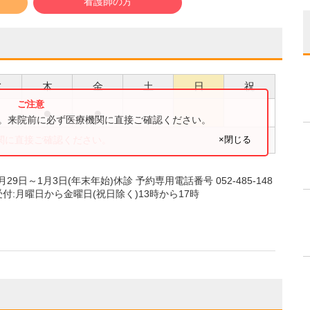
看護師の方
水
木
金
土
日
祝
●
●
●
す。来院前に必ず医療機関に直接ご確認ください。
×閉じる
関に直接ご確認ください。
29日～1月3日(年末年始)休診 予約専用電話番号 052-485-148
付:月曜日から金曜日(祝日除く)13時から17時