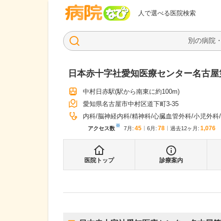
病院なび
人で選べる医院検索
日本赤十字社愛知医療センター名古屋
中村日赤駅
(駅から
南東に約100m
)
愛知県名古屋市中村区道下町3-35
内科
脳神経内科
精神科
心臓血管外科
小児外科
※
45
78
1,076
アクセス数
7月
:
6月
:
過去12ヶ月:
医院トップ
診療案内