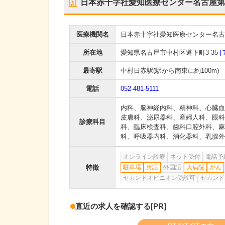
日本赤十字社愛知医療センター名古屋第
医療機関名
日本赤十字社愛知医療センター名古
所在地
愛知県名古屋市中村区道下町3-35
[
最寄駅
中村日赤駅
(駅から
南東に約100m
)
電話
052-481-5111
内科
、
脳神経内科
、
精神科
、
心臓血
皮膚科
、
泌尿器科
、
産婦人科
、
眼科
診療科目
科
、
臨床検査科
、
歯科口腔外科
、
麻
科
、
呼吸器内科
、
消化器科
、
乳腺外
オンライン診療
ネット受付
電話予
特徴
駐車場
英語
外国語
大病院
がん
セカンドオピニオン受診可
セカンド
直近の求人を確認する
[PR]