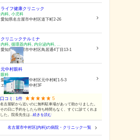
ライフ健康クリニック
内科, 小児科
愛知県名古屋市中村区
道下町2-26
クリニックテルミナ
内科, 循環器内科, 内分泌内科, ...
愛知県名古屋市中村区
鳥居通4丁目13-1
元中村眼科
眼科
愛知県名古屋市中村区
元中村町1-5-3
エムエスTOWN中村3F
5
口コミ:
1
件
名古屋駅から近いのに無料駐車場があって助かりました。
その日に予約をしたら待ち時間もなく、すぐに診てくれま
した。院長先生は...
続きを読む
名古屋市中村区(内科)の病院・クリニック一覧