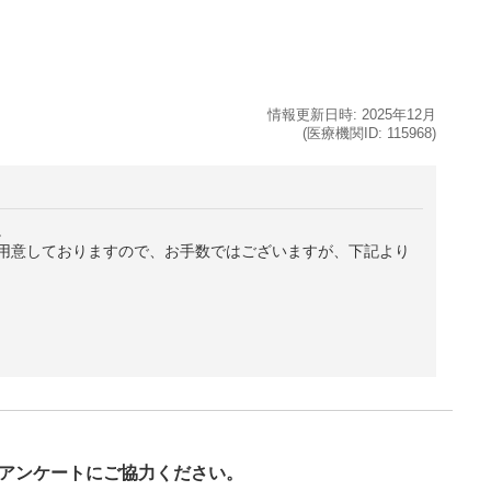
情報更新日時:
2025年
12月
(医療機関ID:
115968
)
。
用意しておりますので、お手数ではございますが、下記より
び
アンケートにご協力ください。