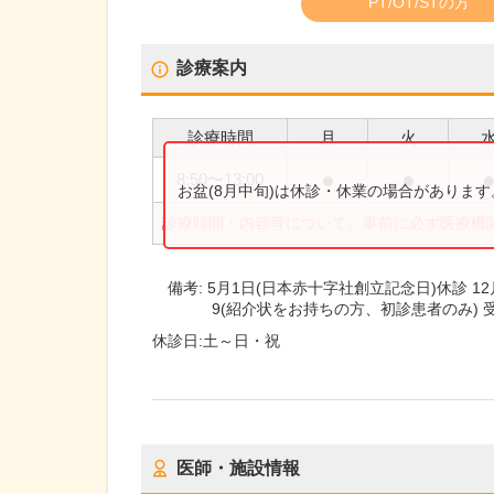
PT/OT/STの方
診療案内
診療時間
月
火
●
●
8:50
〜
13:00
お盆(8月中旬)は休診・休業の場合がありま
診療時間・内容等について、事前に必ず医療機
備考:
5月1日(日本赤十字社創立記念日)休診 12月
9(紹介状をお持ちの方、初診患者のみ) 受
休診日:
土～日・祝
医師・施設情報