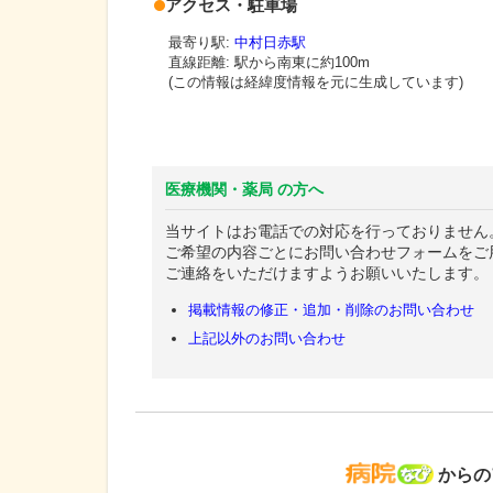
アクセス・駐車場
最寄り駅:
中村日赤駅
直線距離: 駅から
南東に約100m
(この情報は経緯度情報を元に生成しています)
医療機関・薬局 の方へ
当サイトはお電話での対応を行っておりません
ご希望の内容ごとにお問い合わせフォームをご
ご連絡をいただけますようお願いいたします。
掲載情報の修正・追加・削除のお問い合わせ
上記以外のお問い合わせ
病院な
からの