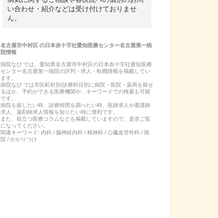
い合わせ・紹介などは受け付けておりませ
ん。
名古屋市中村区
の
日本赤十字社愛知医療センター名古屋第一病
院
情報
病院なび では、
愛知県
名古屋市中村区
の
日本赤十字社愛知医療
センター名古屋第一病院
の
評判・求人・転職
情報を掲載してい
ます。
病院なび では市区町村別/診療科目別に病院・医院・薬局を探せ
るほか、予約ができる医療機関や、キーワードでの検索も可能
です。
病院を探したい時、診療時間を調べたい時、医師求人や看護師
求人、薬剤師求人情報を知りたい時に便利です。
また、役立つ医療コラムなども掲載していますので、是非ご覧
になってください。
関連キーワード:
内科 / 脳神経内科 / 精神科 / 心臓血管外科 / 病
院 / かかりつけ