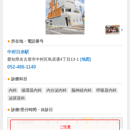
所在地・電話番号
中村日赤駅
愛知県名古屋市中村区鳥居通4丁目13-1
[地図]
052-486-1140
診療科目
内科
循環器内科
内分泌内科
脳神経内科
呼吸器内科
泌尿器科
診療/受付時間・休診日
診療時間
月
火
水
木
金
土
日
祝