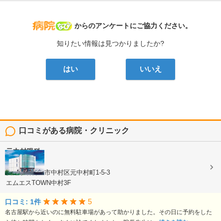
病院なび
からのアンケートにご協力ください。
知りたい情報は見つかりましたか?
はい
いいえ
口コミがある病院・クリニック
元中村眼科
眼科
愛知県名古屋市中村区元中村町1-5-3
エムエスTOWN中村3F
5
口コミ: 1件
名古屋駅から近いのに無料駐車場があって助かりました。その日に予約をした