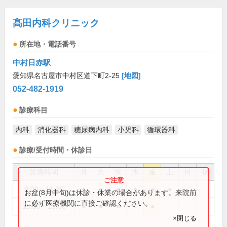
髙田内科クリニック
所在地・電話番号
中村日赤駅
愛知県名古屋市中村区道下町2-25
[地図]
052-482-1919
診療科目
内科
消化器科
糖尿病内科
小児科
循環器科
診療/受付時間・休診日
診療時間
月
火
水
木
金
土
日
祝
9:00～11:30
●
●
●
●
●
●
お盆(8月中旬)は休診・休業の場合があります。来院前
に必ず医療機関に直接ご確認ください。
16:30～19:00
●
●
●
●
×閉じる