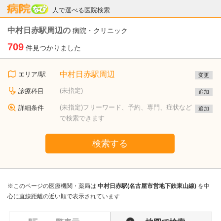
病院なび
人で選べる医院検索
中村日赤駅周辺の
病院・クリニック
709
件見つかりました
中村日赤駅周辺
エリア/駅
変更
(未指定)
診療科目
追加
(未指定)フリーワード、予約、専門、症状など
詳細条件
追加
で検索できます
検索する
※このページの医療機関・薬局は
中村日赤駅(名古屋市営地下鉄東山線)
を中
心に直線距離の近い順で表示されています