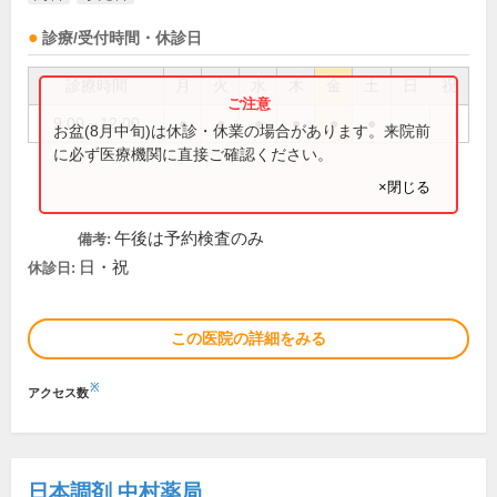
診療/受付時間・休診日
診療時間
月
火
水
木
金
土
日
祝
9:00～12:00
●
●
●
●
●
●
お盆(8月中旬)は休診・休業の場合があります。来院前
に必ず医療機関に直接ご確認ください。
×閉じる
午後は予約検査のみ
備考:
日・祝
休診日:
この医院の詳細をみる
※
アクセス数
日本調剤 中村薬局