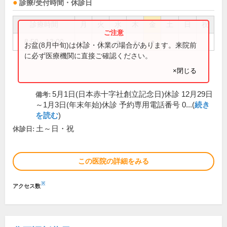
診療/受付時間・休診日
診療時間
月
火
水
木
金
土
日
祝
8:50～13:00
●
●
●
●
●
お盆(8月中旬)は休診・休業の場合があります。来院前
に必ず医療機関に直接ご確認ください。
×閉じる
5月1日(日本赤十字社創立記念日)休診 12月29日
備考:
～1月3日(年末年始)休診 予約専用電話番号 0...(
続き
を読む
)
土～日・祝
休診日:
この医院の詳細をみる
※
アクセス数