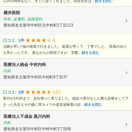
ら待ち時間もなく、すぐに診てくれました。院長先生は...
続きを読む
横井医院
外科, 皮膚科, 泌尿器科
愛知県名古屋市中村区元中村町1丁目113
4
口コミ: 1件
治療が早い! 指の怪我で行きました。 処置が早くて、丁寧でした。 怪我の治り
も早かったです。 昔ながらの医院ですが、雰囲...
続きを読む
医療法人暁会
中村内科
内科
愛知県名古屋市中村区中村町8丁目37
4.67
口コミ: 3件
受付が19:00まで、会社帰りに寄りました。初診で受付をした際も診察をして下
さった先生もその後に胃カメラや超音波検査の説...
続きを読む
医療法人千成会
黒川内科
内科
愛知県名古屋市中村区中村中町3丁目86