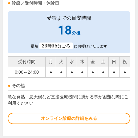
診療／受付時間・休診日
受診までの目安時間
18
分後
23
35
時
分ごろ
最短
にお呼びいたします
受付時間
月
火
水
木
金
土
日
祝
0:00～24:00
●
●
●
●
●
●
●
●
その他
急な発熱、悪天候など直接医療機関に掛かる事が困難な際にご
利用ください
オンライン診療の詳細をみる