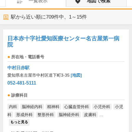
一覧表示
地図で検索
駅から近い順に
709
件中、
1～15件
日本赤十字社愛知医療センター名古屋第一病
院
所在地・電話番号
中村日赤駅
愛知県名古屋市中村区道下町3-35
[地図]
052-481-5111
診療科目
内科
脳神経内科
精神科
心臓血管外科
小児外科
小児
科
形成外科
整形外科
脳神経外科
皮膚科
...
もっと見る