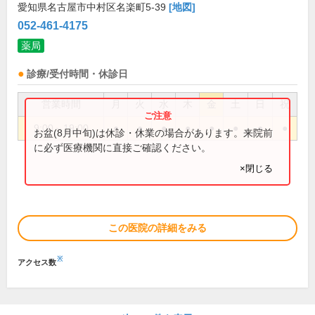
愛知県名古屋市中村区名楽町5-39
[地図]
052-461-4175
薬局
診療/受付時間・休診日
営業時間
月
火
水
木
金
土
日
祝
9:00～19:00
●
●
●
●
●
●
●
●
お盆(8月中旬)は休診・休業の場合があります。来院前
に必ず医療機関に直接ご確認ください。
×閉じる
この医院の詳細をみる
※
アクセス数