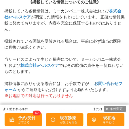
《掲載している情報についてのご注意》
掲載している各種情報は、ミーカンパニー株式会社および
株式会
社eヘルスケア
が調査した情報をもとにしています。 正確な情報掲
載に努めておりますが、内容を完全に保証するものではありませ
ん。
掲載されている医院を受診される場合は、事前に必ず該当の医院
に直接ご確認ください。
当サービスによって生じた損害について、ミーカンパニー株式会
社および
株式会社eヘルスケア
ではその賠償の責任を一切負わない
ものとします。
掲載情報に誤りがある場合には、お手数ですが、
お問い合わせフ
ォーム
からご連絡をいただけますようお願いいたします。
※お電話での対応は行っておりません
条件変更
病院なびトップ
>
愛知県
>
中村日赤駅周辺
62
予約/受付
現在診療
現在地