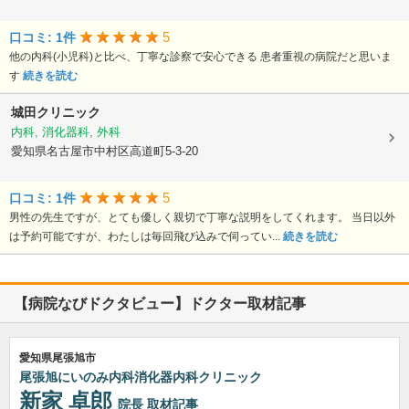
5
口コミ: 1件
他の内科(小児科)と比べ、丁寧な診察で安心できる 患者重視の病院だと思いま
す
続きを読む
城田クリニック
内科, 消化器科, 外科
愛知県名古屋市中村区高道町5-3-20
5
口コミ: 1件
男性の先生ですが、とても優しく親切で丁寧な説明をしてくれます。 当日以外
は予約可能ですが、わたしは毎回飛び込みで伺ってい...
続きを読む
【病院なびドクタビュー】ドクター取材記事
愛知県尾張旭市
尾張旭にいのみ内科消化器内科クリニック
新家 卓郎
院長
取材記事