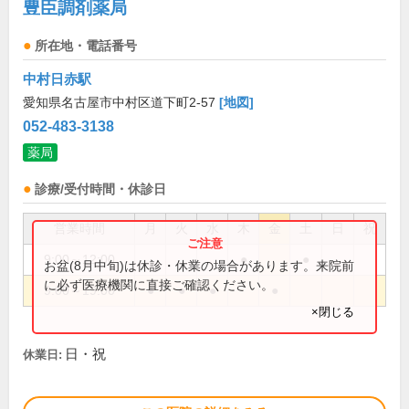
豊臣調剤薬局
所在地・電話番号
中村日赤駅
愛知県名古屋市中村区道下町2-57
[地図]
052-483-3138
薬局
診療/受付時間・休診日
営業時間
月
火
水
木
金
土
日
祝
9:00～12:00
●
●
お盆(8月中旬)は休診・休業の場合があります。来院前
に必ず医療機関に直接ご確認ください。
9:00～19:00
●
●
●
●
×閉じる
日・祝
休業日: