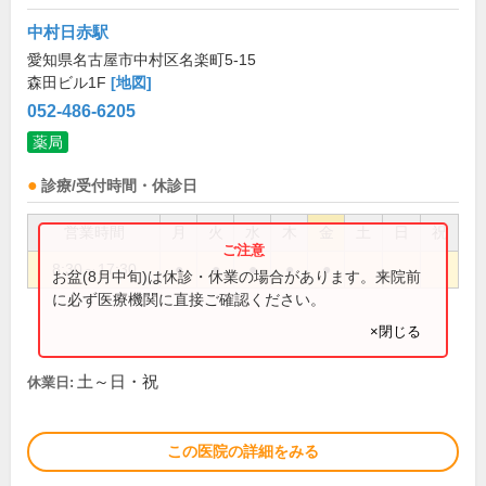
中村日赤駅
愛知県名古屋市中村区名楽町5-15
森田ビル1F
[地図]
052-486-6205
薬局
診療/受付時間・休診日
営業時間
月
火
水
木
金
土
日
祝
8:30～17:30
●
●
●
●
●
お盆(8月中旬)は休診・休業の場合があります。来院前
に必ず医療機関に直接ご確認ください。
×閉じる
土～日・祝
休業日:
この医院の詳細をみる