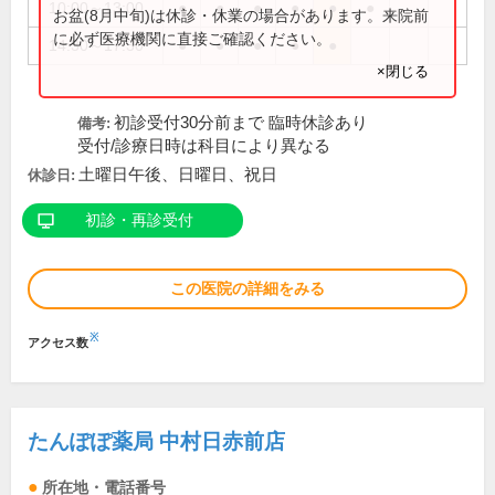
10:00～13:00
●
●
●
●
●
●
お盆(8月中旬)は休診・休業の場合があります。来院前
に必ず医療機関に直接ご確認ください。
14:30～17:30
●
●
●
●
●
×閉じる
初診受付30分前まで 臨時休診あり
備考:
受付/診療日時は科目により異なる
土曜日午後、日曜日、祝日
休診日:
初診・再診受付
この医院の詳細をみる
※
アクセス数
たんぽぽ薬局 中村日赤前店
所在地・電話番号