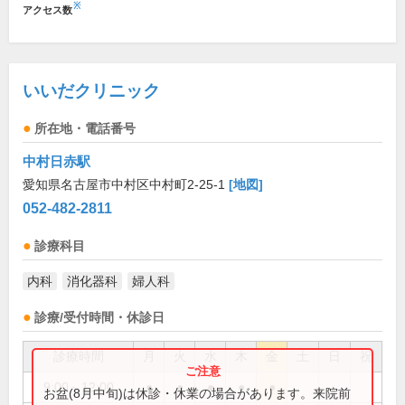
※
アクセス数
いいだクリニック
所在地・電話番号
中村日赤駅
愛知県名古屋市中村区中村町2-25-1
[地図]
052-482-2811
診療科目
内科
消化器科
婦人科
診療/受付時間・休診日
診療時間
月
火
水
木
金
土
日
祝
9:00～12:00
●
●
●
●
●
お盆(8月中旬)は休診・休業の場合があります。来院前