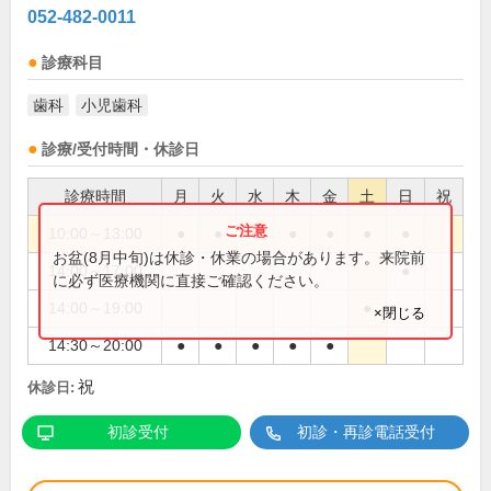
052-482-0011
診療科目
歯科
小児歯科
診療/受付時間・休診日
診療時間
月
火
水
木
金
土
日
祝
10:00～13:00
●
●
●
●
●
●
●
お盆(8月中旬)は休診・休業の場合があります。来院前
14:00～17:00
●
に必ず医療機関に直接ご確認ください。
14:00～19:00
●
×閉じる
14:30～20:00
●
●
●
●
●
祝
休診日:
初診受付
初診・再診電話受付