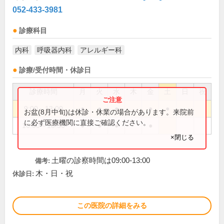
052-433-3981
診療科目
内科
呼吸器内科
アレルギー科
診療/受付時間・休診日
診療時間
月
火
水
木
金
土
日
祝
9:00～13:00
●
●
●
●
●
お盆(8月中旬)は休診・休業の場合があります。来院前
に必ず医療機関に直接ご確認ください。
16:00～18:30
●
●
●
●
×閉じる
土曜の診察時間は09:00-13:00
備考:
木・日・祝
休診日:
この医院の詳細をみる