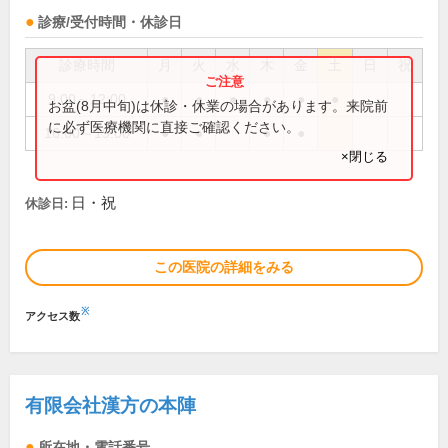
診療/受付時間・休診日
診療時間
月
火
水
木
金
土
日
祝
9:00～12:00
●
●
●
●
●
●
お盆(8月中旬)は休診・休業の場合があります。来院前
に必ず医療機関に直接ご確認ください。
16:00～19:00
●
●
●
●
×閉じる
日・祝
休診日:
この医院の詳細をみる
※
アクセス数
有限会社漢方の本陣
所在地・電話番号