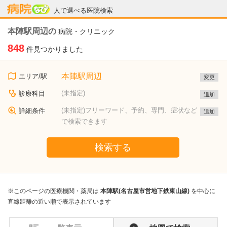
病院なび
人で選べる医院検索
本陣駅周辺の
病院・クリニック
848
件見つかりました
本陣駅周辺
エリア/駅
変更
(未指定)
診療科目
追加
(未指定)フリーワード、予約、専門、症状など
詳細条件
追加
で検索できます
検索する
※このページの医療機関・薬局は
本陣駅(名古屋市営地下鉄東山線)
を中心に
直線距離の近い順で表示されています