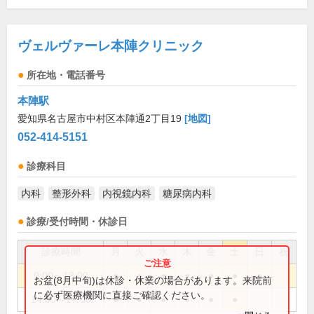
ヴェルヴァーレ本陣クリニック
所在地・電話番号
本陣駅
愛知県名古屋市中村区本陣通2丁目19
[地図]
052-414-5151
診療科目
内科
整形外科
内視鏡内科
糖尿病内科
診療/受付時間・休診日
診療時間
月
火
水
木
金
土
日
祝
9:00～13:00
●
●
●
●
●
●
●
お盆(8月中旬)は休診・休業の場合があります。来院前
に必ず医療機関に直接ご確認ください。
14:00～17:00
●
●
●
●
●
●