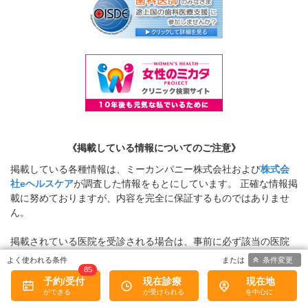
《掲載している情報についてのご注意》
掲載している各種情報は、ミーカンパニー株式会社および
株式会
社eヘルスケア
が調査した情報をもとにしています。 正確な情報掲
載に努めておりますが、内容を完全に保証するものではありませ
ん。
掲載されている医院を受診される場合は、事前に必ず該当の医院
に直接ご確認ください。
条件変更
85
予約/受付
現在診療
現在地
当サービスによって生じた損害について、ミーカンパニー株式会
社および
株式会社eヘルスケア
ではその賠償の責任を一切負わない