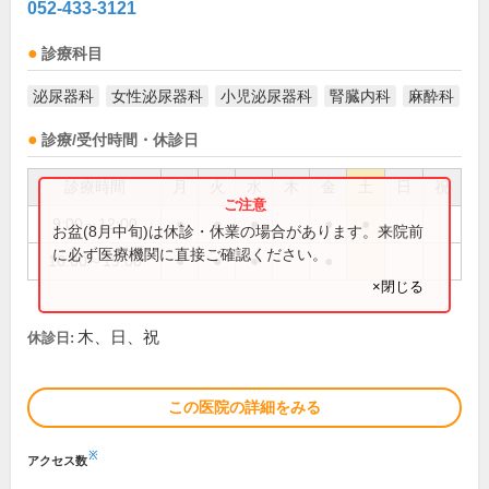
052-433-3121
診療科目
泌尿器科
女性泌尿器科
小児泌尿器科
腎臓内科
麻酔科
診療/受付時間・休診日
診療時間
月
火
水
木
金
土
日
祝
9:00～12:00
●
●
●
●
●
お盆(8月中旬)は休診・休業の場合があります。来院前
に必ず医療機関に直接ご確認ください。
16:00～19:00
●
●
●
●
×閉じる
木、日、祝
休診日:
この医院の詳細をみる
※
アクセス数