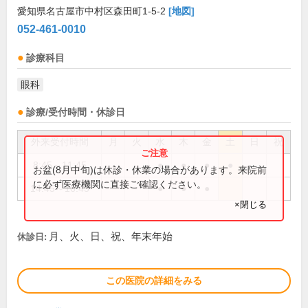
愛知県名古屋市中村区森田町1-5-2
[地図]
052-461-0010
診療科目
眼科
診療/受付時間・休診日
外来受付時間
月
火
水
木
金
土
日
祝
8:45～11:45
●
●
●
●
お盆(8月中旬)は休診・休業の場合があります。来院前
に必ず医療機関に直接ご確認ください。
14:45～16:45
●
●
●
×閉じる
月、火、日、祝、年末年始
休診日:
この医院の詳細をみる