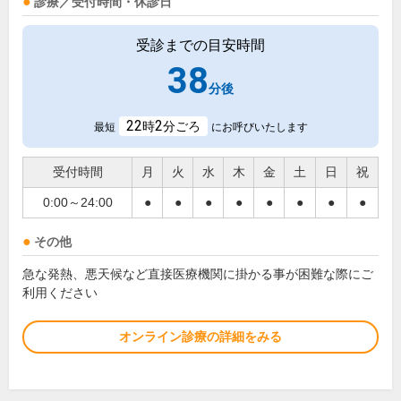
診療／受付時間・休診日
受診までの目安時間
38
分後
22
2
時
分ごろ
最短
にお呼びいたします
受付時間
月
火
水
木
金
土
日
祝
0:00～24:00
●
●
●
●
●
●
●
●
その他
急な発熱、悪天候など直接医療機関に掛かる事が困難な際にご
利用ください
オンライン診療の詳細をみる