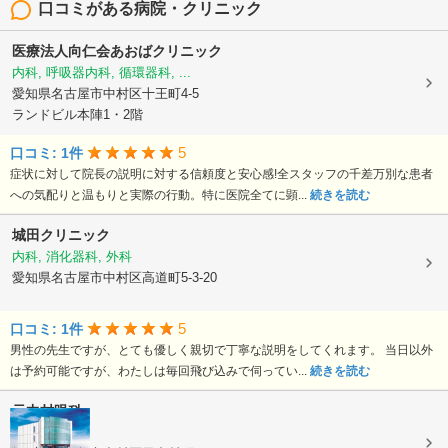
口コミがある病院・クリニック
医療法人向仁会あおばクリニック
内科, 呼吸器内科, 循環器科, ...
愛知県名古屋市中村区十王町4-5
ランドビル本陣1・2階
5
口コミ: 1件
症状に対して院長の説明に対する信頼度と安心感!全スタッフの千差万別な患者
への気配りと温もりと実際の行動。特に医院全てに顕...
続きを読む
城田クリニック
内科, 消化器科, 外科
愛知県名古屋市中村区高道町5-3-20
5
口コミ: 1件
男性の先生ですが、とても優しく親切で丁寧な説明をしてくれます。 当日以外
は予約可能ですが、わたしは毎回飛び込みで伺ってい...
続きを読む
元中村眼科
眼科