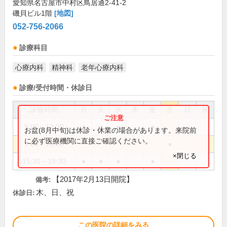
愛知県名古屋市中村区鳥居通2-41-2
磯貝ビル1階
[地図]
052-756-2066
診療科目
心療内科
精神科
老年心療内科
診療/受付時間・休診日
診療時間
月
火
水
木
金
土
日
祝
9:00～13:30
●
●
●
●
お盆(8月中旬)は休診・休業の場合があります。来院前
に必ず医療機関に直接ご確認ください。
9:00～15:00
●
×閉じる
15:30～18:30
●
●
●
●
【2017年2月13日開院】
備考:
木、日、祝
休診日:
この医院の詳細をみる