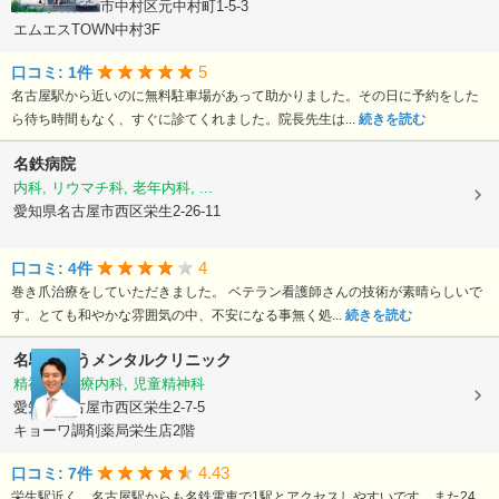
愛知県名古屋市中村区元中村町1-5-3
エムエスTOWN中村3F
5
口コミ: 1件
名古屋駅から近いのに無料駐車場があって助かりました。その日に予約をした
ら待ち時間もなく、すぐに診てくれました。院長先生は...
続きを読む
名鉄病院
内科, リウマチ科, 老年内科, ...
愛知県名古屋市西区栄生2-26-11
4
口コミ: 4件
巻き爪治療をしていただきました。 ベテラン看護師さんの技術が素晴らしいで
す。とても和やかな雰囲気の中、不安になる事無く処...
続きを読む
名駅さこうメンタルクリニック
精神科, 心療内科, 児童精神科
愛知県名古屋市西区栄生2-7-5
キョーワ調剤薬局栄生店2階
4.43
口コミ: 7件
栄生駅近く、名古屋駅からも名鉄電車で1駅とアクセスしやすいです。また24