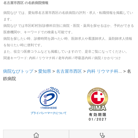
名古屋市西区
の
名鉄病院
情報
病院なび では、
愛知県
名古屋市西区
の
名鉄病院
の
評判・求人・転職
情報を掲載してい
ます。
病院なび では市区町村別/診療科目別に病院・医院・薬局を探せるほか、予約ができる
医療機関や、キーワードでの検索も可能です。
病院を探したい時、診療時間を調べたい時、医師求人や看護師求人、薬剤師求人情報
を知りたい時に便利です。
また、役立つ医療コラムなども掲載していますので、是非ご覧になってください。
関連キーワード:
内科 / リウマチ科 / 老年内科 / 呼吸器内科 / 病院 / かかりつけ
病院なびトップ
>
愛知県
>
名古屋市西区
>
内科
リウマチ科
... >
名
鉄病院
プライバシーマークについて