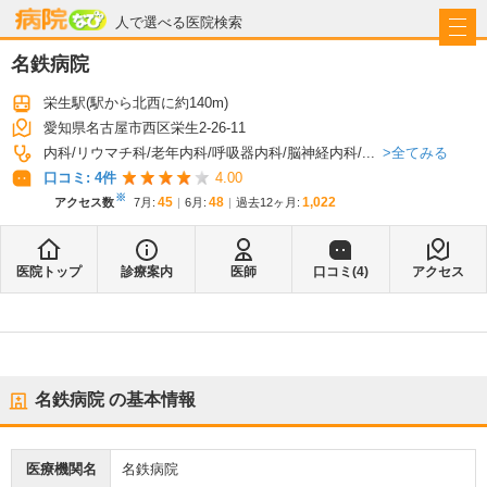
病院なび
人で選べる医院検索
名鉄病院
栄生駅
(駅から
北西に約140m
)
愛知県名古屋市西区栄生2-26-11
全てみる
内科
リウマチ科
老年内科
呼吸器内科
脳神経内科
...
口コミ:
4
件
4.00
※
45
48
1,022
アクセス数
7月
:
6月
:
過去12ヶ月:
医院トップ
診療案内
医師
口コミ(
4
)
アクセス
名鉄病院
の基本情報
医療機関名
名鉄病院