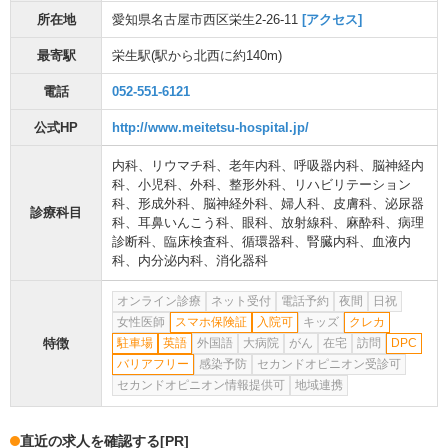
所在地
愛知県名古屋市西区栄生2-26-11
[アクセス]
最寄駅
栄生駅
(駅から
北西に約140m
)
電話
052-551-6121
公式HP
http://www.meitetsu-hospital.jp/
内科
、
リウマチ科
、
老年内科
、
呼吸器内科
、
脳神経内
科
、
小児科
、
外科
、
整形外科
、
リハビリテーション
科
、
形成外科
、
脳神経外科
、
婦人科
、
皮膚科
、
泌尿器
診療科目
科
、
耳鼻いんこう科
、
眼科
、
放射線科
、
麻酔科
、
病理
診断科
、
臨床検査科
、
循環器科
、
腎臓内科
、
血液内
科
、
内分泌内科
、
消化器科
オンライン診療
ネット受付
電話予約
夜間
日祝
女性医師
スマホ保険証
入院可
キッズ
クレカ
特徴
駐車場
英語
外国語
大病院
がん
在宅
訪問
DPC
バリアフリー
感染予防
セカンドオピニオン受診可
セカンドオピニオン情報提供可
地域連携
直近の求人を確認する
[PR]