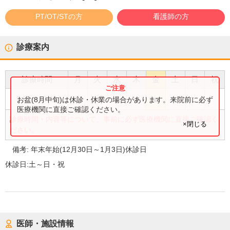
PT/OT/STの方
看護師の方
診療案内
診療時間
月
火
水
木
金
土
日
祝
●
●
●
●
●
9:00
〜
12:00
お盆(8月中旬)は休診・休業の場合があります。来院前に必ず
医療機関に直接ご確認ください。
診療時間・内容等について、事前に必ず医療機関に直接ご確認く
×閉じる
ださい。
備考:
年末年始(12月30日～1月3日)休診日
休診日:
土～日・祝
医師・施設情報