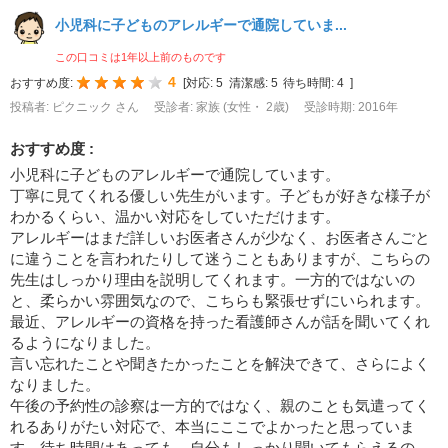
小児科に子どものアレルギーで通院していま...
この口コミは1年以上前のものです
4
おすすめ度:
[
対応:
5
清潔感:
5
待ち時間:
4
]
投稿者: ピクニック さん
受診者: 家族 (女性・ 2歳)
受診時期: 2016年
おすすめ度 :
小児科に子どものアレルギーで通院しています。
丁寧に見てくれる優しい先生がいます。子どもが好きな様子が
わかるくらい、温かい対応をしていただけます。
アレルギーはまだ詳しいお医者さんが少なく、お医者さんごと
に違うことを言われたりして迷うこともありますが、こちらの
先生はしっかり理由を説明してくれます。一方的ではないの
と、柔らかい雰囲気なので、こちらも緊張せずにいられます。
最近、アレルギーの資格を持った看護師さんが話を聞いてくれ
るようになりました。
言い忘れたことや聞きたかったことを解決できて、さらによく
なりました。
午後の予約性の診察は一方的ではなく、親のことも気遣ってく
れるありがたい対応で、本当にここでよかったと思っていま
す。待ち時間はあっても、自分もしっかり聞いてもらえるの