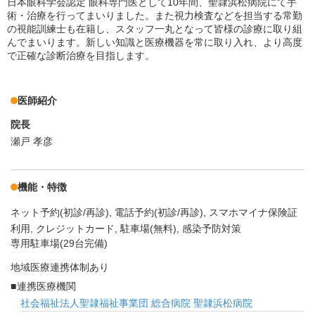
日本眼科学会認定 眼科専門医として10年間、聖隷浜松病院にて手
術・治療を行ってまいりました。また視力検査などを担当する常勤
の視能訓練士も在籍し、スタッフ一丸となって皆様の診療に取り組
んでまいります。新しい知識と医療機器を常に取り入れ、より高度
で正確な診断治療を目指します。
医師紹介
院長
瀬戸 孝彦
機能・特徴
ネット予約(初診/再診)
電話予約(初診/再診)
スマホマイナ保険証
利用
クレジットカード
駐車場(無料)
感染予防対策
専用駐車場(29台完備)
地域医療連携体制あり
連携医療機関
社会福祉法人聖隷福祉事業団 総合病院 聖隷浜松病院