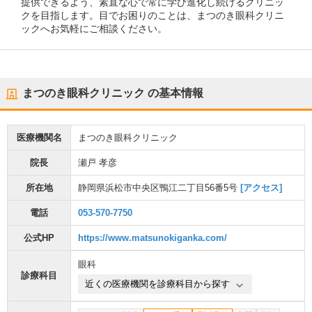
提供できるよう、素直な心で常に学び進化し続けるクリニッ
クを目指します。目でお困りのことは、まつのき眼科クリニ
ックへお気軽にご相談ください。
まつのき眼科クリニック
の基本情報
医療機関名
まつのき眼科クリニック
院長
瀬戸 孝彦
所在地
静岡県浜松市中央区鴨江二丁目56番5号
[アクセス]
電話
053-570-7750
公式HP
https://www.matsunokiganka.com/
眼科
診療科目
近くの医療機関を診療科目から探す