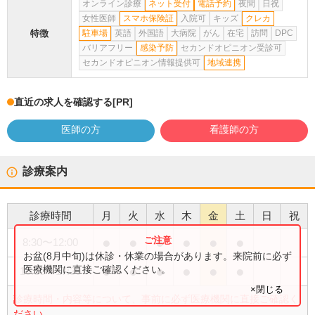
オンライン診療
ネット受付
電話予約
夜間
日祝
女性医師
スマホ保険証
入院可
キッズ
クレカ
特徴
駐車場
英語
外国語
大病院
がん
在宅
訪問
DPC
バリアフリー
感染予防
セカンドオピニオン受診可
セカンドオピニオン情報提供可
地域連携
直近の求人を確認する
[PR]
医師の方
看護師の方
診療案内
診療時間
月
火
水
木
金
土
日
祝
●
●
●
●
●
●
8:30
〜
12:00
お盆(8月中旬)は休診・休業の場合があります。来院前に必ず
●
●
●
●
●
●
医療機関に直接ご確認ください。
15:30
〜
17:30
×閉じる
診療時間・内容等について、事前に必ず医療機関に直接ご確認く
ださい。