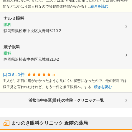
産婦人科にかかりました。 上の子は違う病院で出産したのですが診察の待ち時
間などはやはり婦人科なので診察自体時間がかかるも...
続きを読む
ナルミ眼科
眼科
静岡県浜松市中央区
入野町6210-2
兼子眼科
眼科
静岡県浜松市中央区
元城町218-2
5
口コミ:
1
件
主人が、右目に網がかかったような見にくい状態になったので、他の眼科では
様子見と言われたけれど、もう一件と兼子眼科へ。する...
続きを読む
浜松市中央区(眼科)の病院・クリニック一覧
まつのき眼科クリニック
近隣の薬局