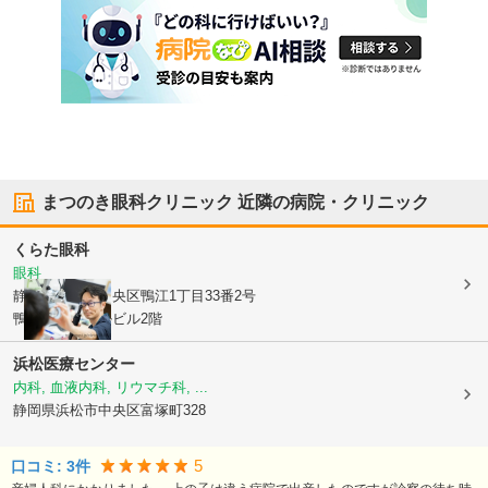
まつのき眼科クリニック
近隣の病院・クリニック
くらた眼科
眼科
静岡県浜松市中央区
鴨江1丁目33番2号
鴨江メディカルビル2階
浜松医療センター
内科, 血液内科, リウマチ科, ...
静岡県浜松市中央区
富塚町328
5
口コミ:
3
件