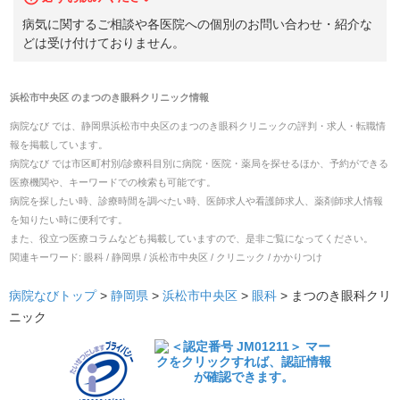
病気に関するご相談や各医院への個別のお問い合わせ・紹介な
どは受け付けておりません。
浜松市中央区
の
まつのき眼科クリニック
情報
病院なび では、
静岡県
浜松市中央区
の
まつのき眼科クリニック
の
評判・求人・転職
情
報を掲載しています。
病院なび では市区町村別/診療科目別に病院・医院・薬局を探せるほか、予約ができる
医療機関や、キーワードでの検索も可能です。
病院を探したい時、診療時間を調べたい時、医師求人や看護師求人、薬剤師求人情報
を知りたい時に便利です。
また、役立つ医療コラムなども掲載していますので、是非ご覧になってください。
関連キーワード:
眼科 / 静岡県 / 浜松市中央区 / クリニック / かかりつけ
病院なびトップ
>
静岡県
>
浜松市中央区
>
眼科
>
まつのき眼科クリ
ニック