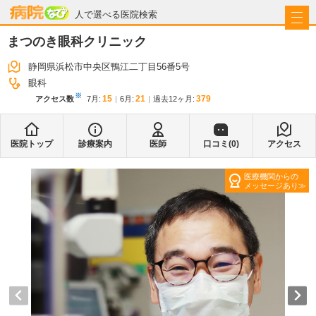
病院なび
人で選べる医院検索
まつのき眼科クリニック
静岡県浜松市中央区鴨江二丁目56番5号
眼科
※
15
21
379
アクセス数
7月
:
6月
:
過去12ヶ月:
医院トップ
診療案内
医師
口コミ(
0
)
アクセス
医療機関からの
メッセージあり