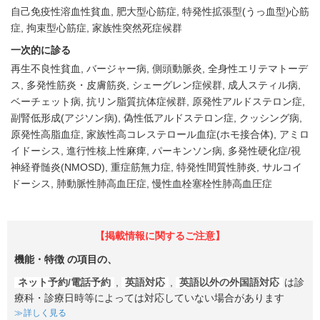
自己免疫性溶血性貧血
肥大型心筋症
特発性拡張型(うっ血型)心筋
症
拘束型心筋症
家族性突然死症候群
一次的に診る
再生不良性貧血
バージャー病
側頭動脈炎
全身性エリテマトーデ
ス
多発性筋炎・皮膚筋炎
シェーグレン症候群
成人スティル病
ベーチェット病
抗リン脂質抗体症候群
原発性アルドステロン症
副腎低形成(アジソン病)
偽性低アルドステロン症
クッシング病
原発性高脂血症
家族性高コレステロール血症(ホモ接合体)
アミロ
イドーシス
進行性核上性麻痺
パーキンソン病
多発性硬化症/視
神経脊髄炎(NMOSD)
重症筋無力症
特発性間質性肺炎
サルコイ
ドーシス
肺動脈性肺高血圧症
慢性血栓塞栓性肺高血圧症
【掲載情報に関するご注意】
機能・特徴
の項目の、
ネット予約/電話予約
,
英語対応
,
英語以外の外国語対応
は診
療科・診療日時等によっては対応していない場合があります
詳しく見る