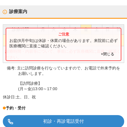
診療案内
診療時間
月
火
水
木
金
土
日
祝
●
●
●
●
●
9:00
〜
12:00
お盆(8月中旬)は休診・休業の場合があります。来院前に必ず
医療機関に直接ご確認ください。
診療時間・内容等について、事前に必ず医療機関に直接ご確認く
×閉じる
ださい。
備考:
主に訪問診療を行なっていますので、お電話で外来予約を
お願いします。
【訪問診療】
(月～金)13:00～17:00
休診日:
土、日、祝
予約・受付
初診・再診電話受付