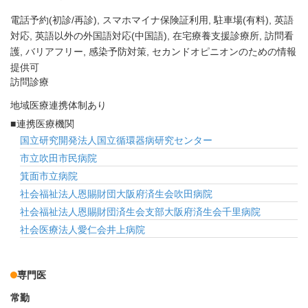
電話予約(初診/再診)
スマホマイナ保険証利用
駐車場(有料)
英語
対応
英語以外の外国語対応(中国語)
在宅療養支援診療所
訪問看
護
バリアフリー
感染予防対策
セカンドオピニオンのための情報
提供可
訪問診療
地域医療連携体制あり
連携医療機関
国立研究開発法人国立循環器病研究センター
市立吹田市民病院
箕面市立病院
社会福祉法人恩賜財団大阪府済生会吹田病院
社会福祉法人恩賜財団済生会支部大阪府済生会千里病院
社会医療法人愛仁会井上病院
専門医
常勤