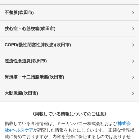
不整脈
(
吹田市
)
狭心症・心筋梗塞
(
吹田市
)
COPD(慢性閉塞性肺疾患)
(
吹田市
)
逆流性食道炎
(
吹田市
)
胃潰瘍・十二指腸潰瘍
(
吹田市
)
大動脈瘤
(
吹田市
)
《掲載している情報についてのご注意》
掲載している各種情報は、ミーカンパニー株式会社および
株式会
社eヘルスケア
が調査した情報をもとにしています。 正確な情報掲
載に努めておりますが、内容を完全に保証するものではありませ