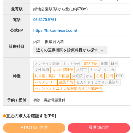
最寄駅
緑地公園駅
(駅から
北に約670m
)
電話
06-6170-5761
公式HP
https://hikari-heart.com/
内科
、
循環器内科
診療科目
近くの医療機関を診療科目から探す
オンライン診療
ネット受付
電話予約
夜間
日祝
女性医師
スマホ保険証
入院可
キッズ
クレカ
特徴
駐車場
英語
外国語
大病院
がん
在宅
訪問
DPC
バリアフリー
感染予防
セカンドオピニオン受診可
セカンドオピニオン情報提供可
地域連携
予約 / 受付
初診・再診電話受付
直近の求人を確認する
[PR]
PT/OT/STの方
看護師の方