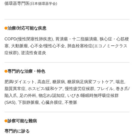
循環器専門医
(日本循環器学会)
治療/対応可能な疾患
COPD(慢性閉塞性肺疾患)
胃潰瘍・十二指腸潰瘍
狭心症・心筋梗
塞
大動脈瘤
心不全/慢性心不全
肺血栓塞栓症(エコノミークラス
症候群)
逆流性食道炎
専門的な治療・特色
肥満/ダイエット
高血圧
糖尿病
糖尿病足病変フットケア
喘息
脂質異常症
ホスピス/緩和ケア
慢性疲労症候群
フレイル
巻き爪/
陥入爪
足の外科
物忘れ/認知症
いびき/睡眠時無呼吸症候群
(SAS)
下肢静脈瘤
心臓弁膜症
不整脈
診察可能な難病
専門的に診る