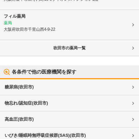
フィル薬局
薬局
大阪府吹田市
千里山西4-9-22
吹田市
の薬局一覧
各条件で他の医療機関を探す
糖尿病
(
吹田市
)
物忘れ/認知症
(
吹田市
)
高血圧
(
吹田市
)
いびき/睡眠時無呼吸症候群(SAS)
(
吹田市
)