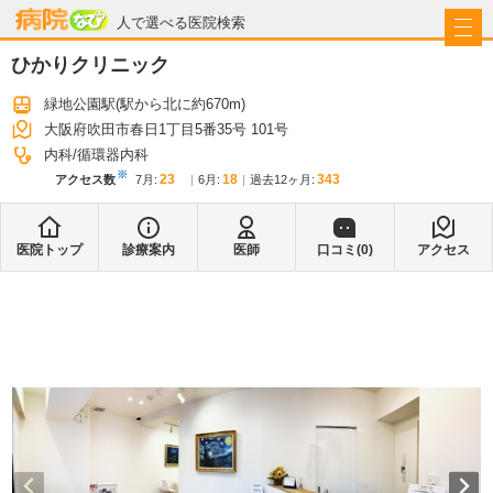
病院なび
人で選べる医院検索
ひかりクリニック
緑地公園駅
(駅から
北に約670m
)
大阪府吹田市春日1丁目5番35号 101号
内科
循環器内科
※
23
18
343
アクセス数
7月
:
6月
:
過去12ヶ月:
医院トップ
診療案内
医師
口コミ(
0
)
アクセス