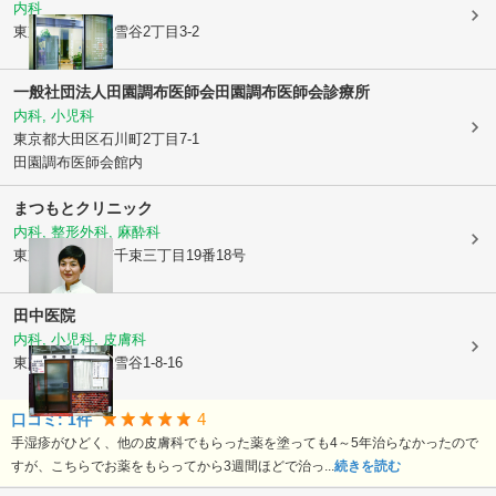
内科
東京都大田区
東雪谷2丁目3-2
一般社団法人田園調布医師会
田園調布医師会診療所
内科, 小児科
東京都大田区
石川町2丁目7-1
田園調布医師会館内
まつもとクリニック
内科, 整形外科, 麻酔科
東京都大田区
南千束三丁目19番18号
田中医院
内科, 小児科, 皮膚科
東京都大田区
東雪谷1-8-16
4
口コミ:
1
件
手湿疹がひどく、他の皮膚科でもらった薬を塗っても4～5年治らなかったので
すが、こちらでお薬をもらってから3週間ほどで治っ...
続きを読む