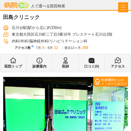
病院なび
人で選べる医院検索
田島クリニック
石川台駅
(駅から
北に約330m
)
東京都大田区石川町二丁目3番16号 プレステート石川台2階
内科
外科
脳神経外科
リハビリテーション科
※
6
12
208
アクセス数
7月
:
6月
:
過去12ヶ月:
医院トップ
診療案内
医師
口コミ(
0
)
アクセス
医療機関からの
メッセージあり