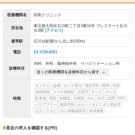
医療機関名
田島クリニック
東京都大田区石川町二丁目3番16号 プレステート石川
所在地
台2階
[アクセス]
最寄駅
石川台駅
(駅から
北に約330m
)
電話
03-3728-6051
内科
、
外科
、
脳神経外科
、
リハビリテーション科
診療科目
近くの医療機関を診療科目から探す
オンライン診療
ネット受付
電話予約
夜間
日祝
女性医師
スマホ保険証
入院可
キッズ
クレカ
特徴
駐車場
英語
外国語
大病院
がん
在宅
訪問
DPC
バリアフリー
感染予防
セカンドオピニオン受診可
セカンドオピニオン情報提供可
地域連携
直近の求人を確認する
[PR]