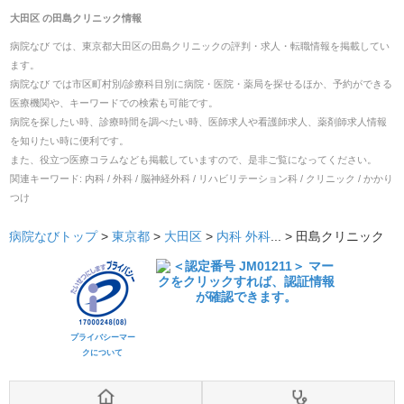
大田区
の
田島クリニック
情報
病院なび では、
東京都
大田区
の
田島クリニック
の
評判・求人・転職
情報を掲載してい
ます。
病院なび では市区町村別/診療科目別に病院・医院・薬局を探せるほか、予約ができる
医療機関や、キーワードでの検索も可能です。
病院を探したい時、診療時間を調べたい時、医師求人や看護師求人、薬剤師求人情報
を知りたい時に便利です。
また、役立つ医療コラムなども掲載していますので、是非ご覧になってください。
関連キーワード:
内科 / 外科 / 脳神経外科 / リハビリテーション科 / クリニック / かかり
つけ
病院なびトップ
>
東京都
>
大田区
>
内科
外科
... >
田島クリニック
プライバシーマー
クについて