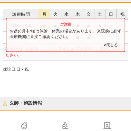
診療時間
月
火
水
木
金
土
日
祝
●
●
●
●
●
●
9:00
〜
12:30
お盆(8月中旬)は休診・休業の場合があります。来院前に必ず
●
●
●
●
●
医療機関に直接ご確認ください。
15:00
〜
18:00
×閉じる
診療時間・内容等について、事前に必ず医療機関に直接ご確認く
ださい。
休診日:
日・祝
医師・施設情報