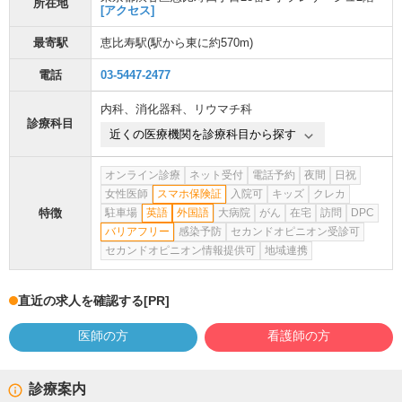
所在地
[アクセス]
最寄駅
恵比寿駅
(駅から
東に約570m
)
電話
03-5447-2477
内科
、
消化器科
、
リウマチ科
診療科目
近くの医療機関を診療科目から探す
オンライン診療
ネット受付
電話予約
夜間
日祝
女性医師
スマホ保険証
入院可
キッズ
クレカ
特徴
駐車場
英語
外国語
大病院
がん
在宅
訪問
DPC
バリアフリー
感染予防
セカンドオピニオン受診可
セカンドオピニオン情報提供可
地域連携
直近の求人を確認する
[PR]
医師の方
看護師の方
診療案内