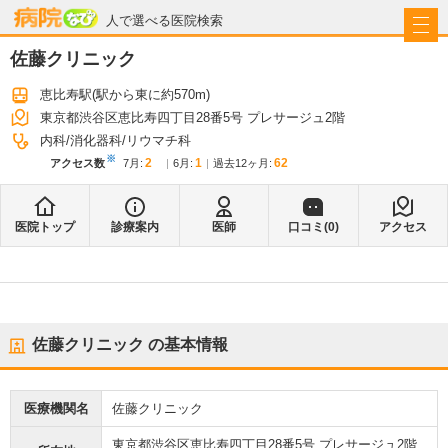
病院なび
人で選べる医院検索
佐藤クリニック
恵比寿駅
(駅から
東に約570m
)
東京都渋谷区恵比寿四丁目28番5号 プレサージュ2階
内科
消化器科
リウマチ科
※
2
1
62
アクセス数
7月
:
6月
:
過去12ヶ月:
医院トップ
診療案内
医師
口コミ(
0
)
アクセス
佐藤クリニック
の基本情報
医療機関名
佐藤クリニック
東京都渋谷区恵比寿四丁目28番5号 プレサージュ2階