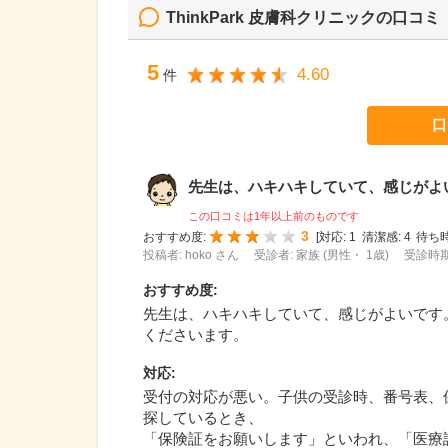
ThinkPark 皮膚科クリニック
の口コミ
5
4.60
件
口
先生は、ハキハキしていて、感じがよいで
この口コミは1年以上前のものです
3
おすすめ度:
[
対応:
1
清潔感:
4
待ち時
投稿者: hoko さん
受診者: 家族 (男性・ 1歳)
受診時期:
おすすめ度
:
先生は、ハキハキしていて、感じがよいです
くださいます。
対応
:
受付の対応が悪い。子供の受診時、番号表、
探しているとき、
「保険証をお願いします」といわれ、「医療