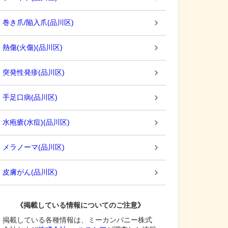
巻き爪/陥入爪
(
品川区
)
熱傷(火傷)
(
品川区
)
突発性発疹
(
品川区
)
手足口病
(
品川区
)
水疱瘡(水痘)
(
品川区
)
メラノーマ
(
品川区
)
皮膚がん
(
品川区
)
《掲載している情報についてのご注意》
掲載している各種情報は、ミーカンパニー株式