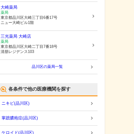
大崎薬局
薬局
東京都品川区
大崎三丁目6番17号
ニュー大崎ビル1階
三光薬局 大崎店
薬局
東京都品川区
大崎二丁目7番18号
清朋レジデンス103
品川区
の薬局一覧
各条件で他の医療機関を探す
ニキビ
(
品川区
)
掌蹠膿疱症
(
品川区
)
ケロイド
(
品川区
)