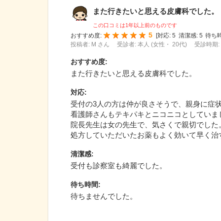
また行きたいと思える皮膚科でした。
この口コミは1年以上前のものです
5
おすすめ度:
[
対応:
5
清潔感:
5
待ち時
投稿者: M さん
受診者: 本人 (女性・ 20代)
受診時期: 
おすすめ度
:
また行きたいと思える皮膚科でした。
対応
:
受付の3人の方は仲が良さそうで、親身に症
看護師さんもテキパキとニコニコとしていま
院長先生は女の先生で、気さくで親切でした
処方していただいたお薬もよく効いて早く治
清潔感
:
受付も診察室も綺麗でした。
待ち時間
:
待ちませんでした。