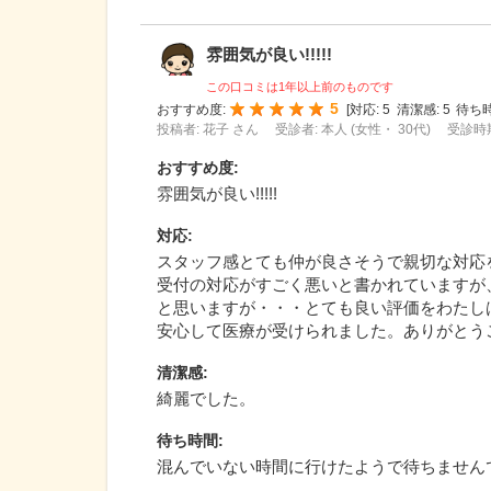
雰囲気が良い!!!!!
この口コミは1年以上前のものです
5
おすすめ度:
[
対応:
5
清潔感:
5
待ち時
投稿者: 花子 さん
受診者: 本人 (女性・ 30代)
受診時期
おすすめ度
:
雰囲気が良い!!!!!
対応
:
スタッフ感とても仲が良さそうで親切な対応
受付の対応がすごく悪いと書かれていますが
と思いますが・・・とても良い評価をわたし
安心して医療が受けられました。ありがとう
清潔感
:
綺麗でした。
待ち時間
:
混んでいない時間に行けたようで待ちません