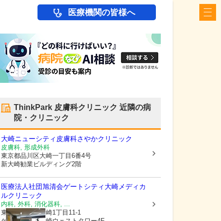
医療機関の皆様へ
ThinkPark 皮膚科クリニック
近隣の病
院・クリニック
大崎ニューシティ皮膚科さやかクリニック
皮膚科, 形成外科
東京都品川区
大崎一丁目6番4号
新大崎勧業ビルディング2階
医療法人社団旭清会
ゲートシティ大崎メディカ
ルクリニック
内科, 外科, 消化器科, ...
東京都品川区
大崎1丁目11-1
ゲートシティ大崎ウェストタワー4F