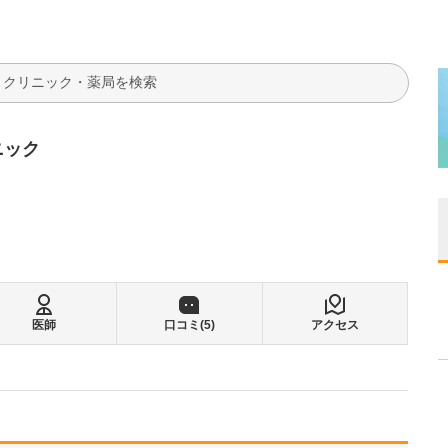
検索
リニック
医師
口コミ(
5
)
アクセス