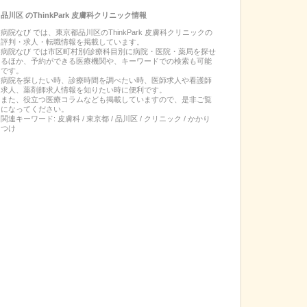
品川区
の
ThinkPark 皮膚科クリニック
情報
病院なび では、
東京都
品川区
の
ThinkPark 皮膚科クリニック
の
評判・求人・転職
情報を掲載しています。
病院なび では市区町村別/診療科目別に病院・医院・薬局を探せ
るほか、予約ができる医療機関や、キーワードでの検索も可能
です。
病院を探したい時、診療時間を調べたい時、医師求人や看護師
求人、薬剤師求人情報を知りたい時に便利です。
また、役立つ医療コラムなども掲載していますので、是非ご覧
になってください。
関連キーワード:
皮膚科 / 東京都 / 品川区 / クリニック / かかり
つけ