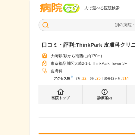
病院なび
人で選べる医院検索
口コミ・評判:
ThinkPark 皮膚科ク
大崎駅
(駅から
南西に約170m
)
東京都品川区大崎2-1-1 ThinkPark Tower 3F
皮膚科
※
22
25
314
アクセス数
7月
:
6月
:
過去12ヶ月:
医院トップ
診療案内