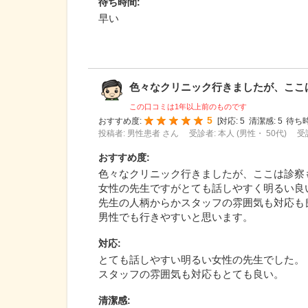
待ち時間
:
早い
色々なクリニック行きましたが、ここは診
この口コミは1年以上前のものです
5
おすすめ度:
[
対応:
5
清潔感:
5
待ち時
投稿者: 男性患者 さん
受診者: 本人 (男性・ 50代)
受
おすすめ度
:
色々なクリニック行きましたが、ここは診察
女性の先生ですがとても話しやすく明るい良
先生の人柄からかスタッフの雰囲気も対応も
男性でも行きやすいと思います。
対応
:
とても話しやすい明るい女性の先生でした。
スタッフの雰囲気も対応もとても良い。
清潔感
: