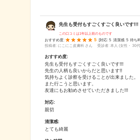
先生も受付もすごくすごく良いです!!! ..
この口コミは1年以上前のものです
5
おすすめ度:
[
対応:
5
清潔感:
5
待ち時
投稿者: にこにこ皮膚科 さん
受診者: 本人 (女性・ 30代
おすすめ度
:
先生も受付もすごくすごく良いです!!!
先生の人柄も良いからだと思います!!
気持ちよく診察を受けることが出来ました。
また行こうと思います。
友達にもお勧めさせていただきました!!!
対応
:
親切
清潔感
:
とても綺麗