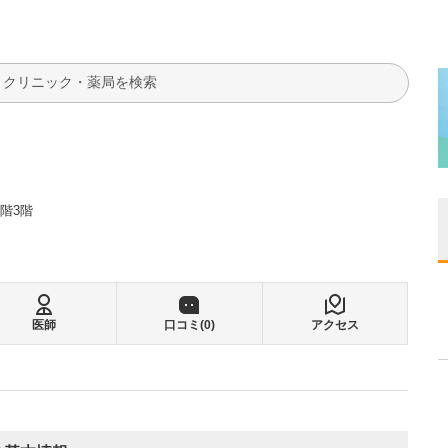
検索
階3階
医師
口コミ(
0
)
アクセス