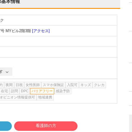
の基本情報
ク
号 MYビル2階3階
[アクセス]
す
約
夜間
日祝
女性医師
スマホ保険証
入院可
キッズ
クレカ
在宅
訪問
DPC
バリアフリー
感染予防
オピニオン情報提供可
地域連携
看護師の方