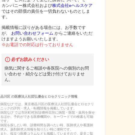
カンパニー株式会社および
株式会社eヘルスケア
ではその賠償の責任を一切負わないものとしま
す。
掲載情報に誤りがある場合には、お手数です
が、
お問い合わせフォーム
からご連絡をいただ
けますようお願いいたします。
※お電話での対応は行っておりません
必ずお読みください
病気に関するご相談や各医院への個別のお問
い合わせ・紹介などは受け付けておりませ
ん。
品川区
の
医療法人社団弘優会ヒロセクリニック
情報
病院なび では、
東京都
品川区
の
医療法人社団弘優会ヒロセクリ
ニック
の
評判・求人・転職
情報を掲載しています。
病院なび では市区町村別/診療科目別に病院・医院・薬局を探せ
るほか、予約ができる医療機関や、キーワードでの検索も可能
です。
病院を探したい時、診療時間を調べたい時、医師求人や看護師
求人、薬剤師求人情報を知りたい時に便利です。
また、役立つ医療コラムなども掲載していますので、是非ご覧