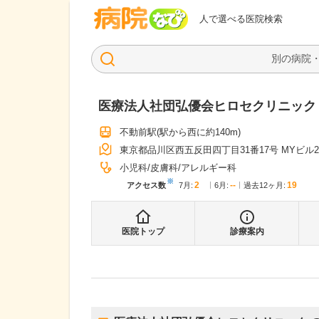
病院なび
人で選べる医院検索
医療法人社団弘優会ヒロセクリニック
不動前駅
(駅から
西に約140m
)
東京都品川区西五反田四丁目31番17号 MYビル2
小児科
皮膚科
アレルギー科
※
2
--
19
アクセス数
7月
:
6月
:
過去12ヶ月:
医院トップ
診療案内