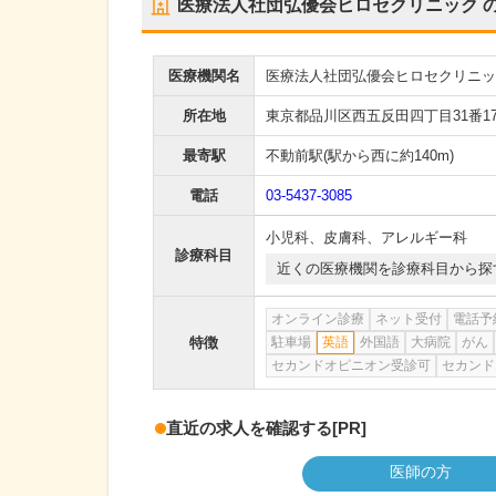
医療法人社団弘優会ヒロセクリニック
医療機関名
医療法人社団弘優会ヒロセクリニッ
所在地
東京都品川区西五反田四丁目31番17
最寄駅
不動前駅
(駅から
西に約140m
)
電話
03-5437-3085
小児科
、
皮膚科
、
アレルギー科
診療科目
近くの医療機関を診療科目から探
オンライン診療
ネット受付
電話予
特徴
駐車場
英語
外国語
大病院
がん
セカンドオピニオン受診可
セカンド
直近の求人を確認する
[PR]
医師の方