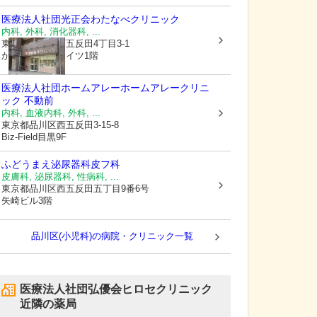
医療法人社団光正会
わたなべクリニック
内科, 外科, 消化器科, ...
東京都品川区
西五反田4丁目3-1
かむろ坂サンハイツ1階
医療法人社団ホームアレー
ホームアレークリニ
ック 不動前
内科, 血液内科, 外科, ...
東京都品川区
西五反田3-15-8
Biz-Field目黒9F
ふどうまえ泌尿器科皮フ科
皮膚科, 泌尿器科, 性病科, ...
東京都品川区
西五反田五丁目9番6号
矢崎ビル3階
品川区(小児科)の病院・クリニック一覧
医療法人社団弘優会ヒロセクリニック
近隣の薬局