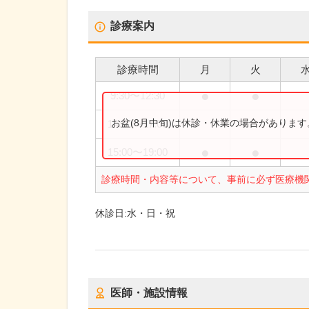
診療案内
診療時間
月
火
●
●
9:30
〜
12:30
お盆(8月中旬)は休診・休業の場合がありま
14:00
〜
17:00
●
●
15:00
〜
19:00
診療時間・内容等について、事前に必ず医療機
休診日:
水・日・祝
医師・施設情報