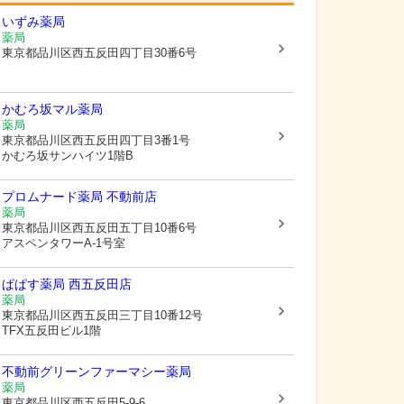
いずみ薬局
薬局
東京都品川区
西五反田四丁目30番6号
かむろ坂マル薬局
薬局
東京都品川区
西五反田四丁目3番1号
かむろ坂サンハイツ1階B
プロムナード薬局 不動前店
薬局
東京都品川区
西五反田五丁目10番6号
アスペンタワーA-1号室
ぱぱす薬局 西五反田店
薬局
東京都品川区
西五反田三丁目10番12号
TFX五反田ビル1階
不動前グリーンファーマシー薬局
薬局
東京都品川区
西五反田5-9-6