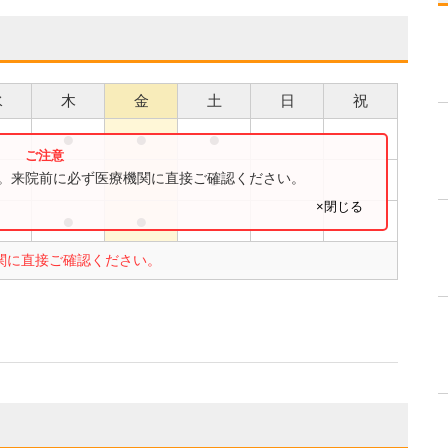
水
木
金
土
日
祝
●
●
●
●
す。来院前に必ず医療機関に直接ご確認ください。
×閉じる
●
●
関に直接ご確認ください。