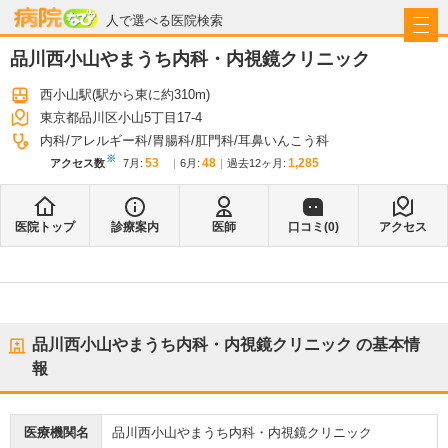
病院なび
人で選べる医院検索
品川西小山やまうち内科・内視鏡クリニック
西小山駅
(駅から
東に約310m
)
東京都品川区小山5丁目17-4
内科
アレルギー科
胃腸科
肛門科
耳鼻いんこう科
※
53
48
1,285
アクセス数
7月
:
6月
:
過去12ヶ月:
医院トップ
診療案内
医師
口コミ(
0
)
アクセス
品川西小山やまうち内科・内視鏡クリニック
の基本情
報
医療機関名
品川西小山やまうち内科・内視鏡クリニック