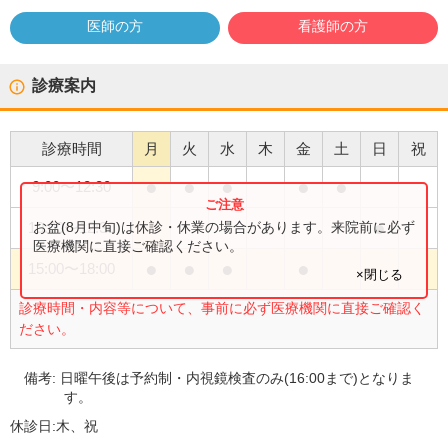
医師の方
看護師の方
診療案内
診療時間
月
火
水
木
金
土
日
祝
●
●
●
●
●
9:00
〜
12:30
●
お盆(8月中旬)は休診・休業の場合があります。来院前に必ず
10:00
〜
12:30
医療機関に直接ご確認ください。
●
●
●
●
15:00
〜
18:00
×閉じる
診療時間・内容等について、事前に必ず医療機関に直接ご確認く
ださい。
備考:
日曜午後は予約制・内視鏡検査のみ(16:00まで)となりま
す。
休診日:
木、祝