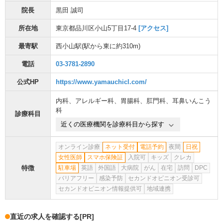
院長
黒田 誠司
所在地
東京都品川区小山5丁目17-4
[アクセス]
最寄駅
西小山駅
(駅から
東に約310m
)
電話
03-3781-2890
公式HP
https://www.yamauchicl.com/
内科
、
アレルギー科
、
胃腸科
、
肛門科
、
耳鼻いんこう
科
診療科目
近くの医療機関を診療科目から探す
オンライン診療
ネット受付
電話予約
夜間
日祝
女性医師
スマホ保険証
入院可
キッズ
クレカ
特徴
駐車場
英語
外国語
大病院
がん
在宅
訪問
DPC
バリアフリー
感染予防
セカンドオピニオン受診可
セカンドオピニオン情報提供可
地域連携
直近の求人を確認する
[PR]