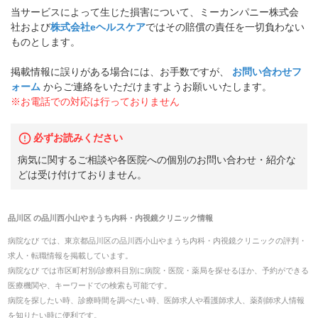
当サービスによって生じた損害について、ミーカンパニー株式会
社および
株式会社eヘルスケア
ではその賠償の責任を一切負わない
ものとします。
掲載情報に誤りがある場合には、お手数ですが、
お問い合わせフ
ォーム
からご連絡をいただけますようお願いいたします。
※お電話での対応は行っておりません
必ずお読みください
病気に関するご相談や各医院への個別のお問い合わせ・紹介な
どは受け付けておりません。
品川区
の
品川西小山やまうち内科・内視鏡クリニック
情報
病院なび では、
東京都
品川区
の
品川西小山やまうち内科・内視鏡クリニック
の
評判・
求人・転職
情報を掲載しています。
病院なび では市区町村別/診療科目別に病院・医院・薬局を探せるほか、予約ができる
医療機関や、キーワードでの検索も可能です。
病院を探したい時、診療時間を調べたい時、医師求人や看護師求人、薬剤師求人情報
を知りたい時に便利です。