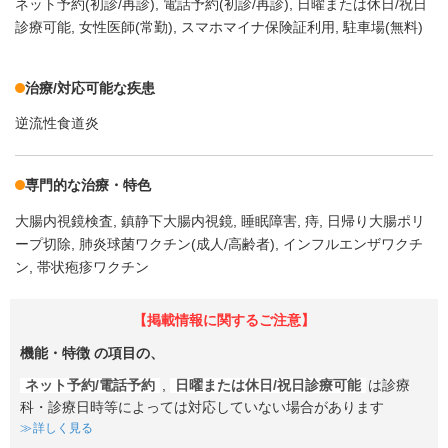
ネット予約(初診/再診)
電話予約(初診/再診)
日曜または休日/祝日
診療可能
女性医師(常勤)
スマホマイナ保険証利用
駐車場(無料)
治療/対応可能な疾患
逆流性食道炎
専門的な治療・特色
大腸内視鏡検査
鎮静下大腸内視鏡
睡眠障害
痔
日帰り大腸ポリ
ープ切除
肺炎球菌ワクチン(成人/高齢者)
インフルエンザワクチ
ン
帯状疱疹ワクチン
【掲載情報に関するご注意】
機能・特徴
の項目の、
ネット予約/電話予約
,
日曜または休日/祝日診療可能
は診療
科・診療日時等によっては対応していない場合があります
詳しく見る