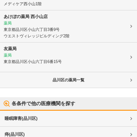
メディケア西小山1階
あけぼの薬局 西小山店
薬局
東京都品川区
小山六丁目3番9号
ウエストヴィレッジビルディング2階
友薬局
薬局
東京都品川区
小山六丁目6番15号
品川区
の薬局一覧
各条件で他の医療機関を探す
睡眠障害
(
品川区
)
痔
(
品川区
)