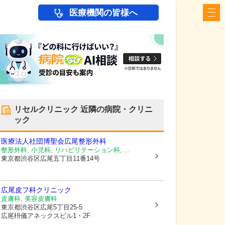
医療機関の皆様へ
リセルクリニック
近隣の病院・クリニ
ック
医療法人社団博聖会広尾整形外科
整形外科, 小児科, リハビリテーション科, ...
東京都渋谷区
広尾五丁目11番14号
広尾皮フ科クリニック
皮膚科, 美容皮膚科
東京都渋谷区
広尾5丁目25-5
広尾枡儀アネックスビル1・2F