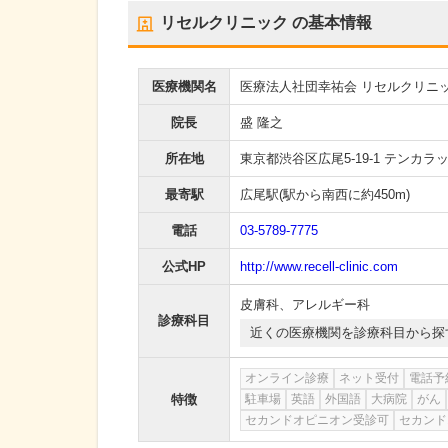
リセルクリニック
の基本情報
医療機関名
医療法人社団幸祐会 リセルクリニ
院長
盛 隆之
所在地
東京都渋谷区広尾5-19-1 テンカラ
最寄駅
広尾駅
(駅から
南西に約450m
)
電話
03-5789-7775
公式HP
http://www.recell-clinic.com
皮膚科
、
アレルギー科
診療科目
近くの医療機関を診療科目から探
オンライン診療
ネット受付
電話予
特徴
駐車場
英語
外国語
大病院
がん
セカンドオピニオン受診可
セカンド