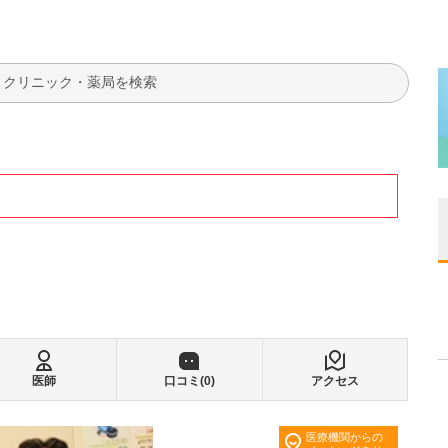
検索
医師
口コミ(
0
)
アクセス
医療機関からの