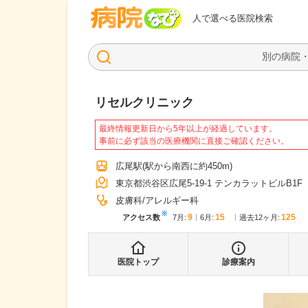
病院なび
人で選べる医院検索
リセルクリニック
最終情報更新日から5年以上が経過しています。
事前に必ず該当の医療機関に直接ご確認ください。
広尾駅
(駅から
南西に約450m
)
東京都渋谷区広尾5-19-1 テンカラットビルB1F
皮膚科
アレルギー科
※
9
15
125
アクセス数
7月
:
6月
:
過去12ヶ月:
医院トップ
診療案内