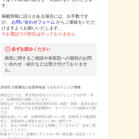
す。
掲載情報に誤りがある場合には、お手数です
が、
お問い合わせフォーム
からご連絡をいただ
けますようお願いいたします。
※お電話での対応は行っておりません
必ずお読みください
病気に関するご相談や各医院への個別のお問
い合わせ・紹介などは受け付けておりませ
ん。
渋谷区
の
医療法人社団幸祐会 リセルクリニック
情報
病院なび では、
東京都
渋谷区
の
リセルクリニック
の
評判・求
人・転職
情報を掲載しています。
病院なび では市区町村別/診療科目別に病院・医院・薬局を探せ
るほか、予約ができる医療機関や、キーワードでの検索も可能
です。
病院を探したい時、診療時間を調べたい時、医師求人や看護師
求人、薬剤師求人情報を知りたい時に便利です。
また、役立つ医療コラムなども掲載していますので、是非ご覧
になってください。
関連キーワード:
皮膚科 / アレルギー科 / 東京都 / 渋谷区 / クリ
ニック / かかりつけ