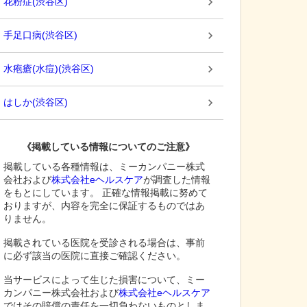
花粉症
(
渋谷区
)
手足口病
(
渋谷区
)
水疱瘡(水痘)
(
渋谷区
)
はしか
(
渋谷区
)
《掲載している情報についてのご注意》
掲載している各種情報は、ミーカンパニー株式
会社および
株式会社eヘルスケア
が調査した情報
をもとにしています。 正確な情報掲載に努めて
おりますが、内容を完全に保証するものではあ
りません。
掲載されている医院を受診される場合は、事前
に必ず該当の医院に直接ご確認ください。
当サービスによって生じた損害について、ミー
カンパニー株式会社および
株式会社eヘルスケア
ではその賠償の責任を一切負わないものとしま