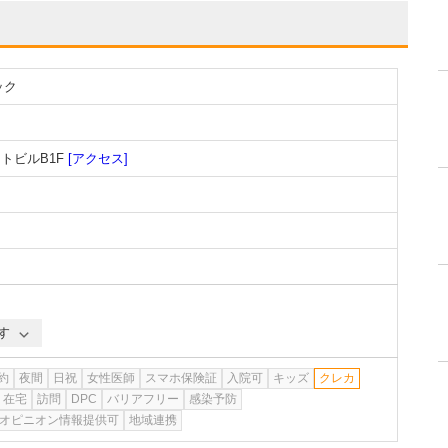
ック
ットビルB1F
[アクセス]
す
約
夜間
日祝
女性医師
スマホ保険証
入院可
キッズ
クレカ
在宅
訪問
DPC
バリアフリー
感染予防
オピニオン情報提供可
地域連携