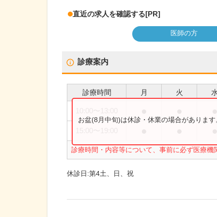
直近の求人を確認する
[PR]
医師の方
診療案内
診療時間
月
火
●
●
10:00
〜
13:00
お盆(8月中旬)は休診・休業の場合がありま
●
●
15:00
〜
19:00
診療時間・内容等について、事前に必ず医療機
休診日:
第4土、日、祝