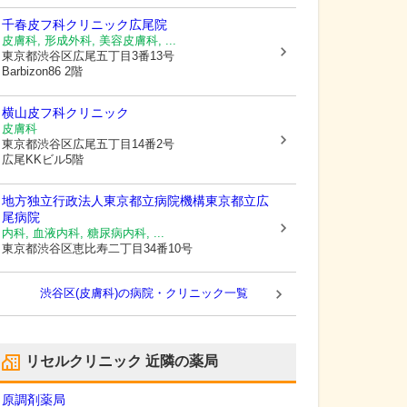
千春皮フ科クリニック広尾院
皮膚科, 形成外科, 美容皮膚科, ...
東京都渋谷区
広尾五丁目3番13号
Barbizon86 2階
横山皮フ科クリニック
皮膚科
東京都渋谷区
広尾五丁目14番2号
広尾KKビル5階
地方独立行政法人東京都立病院機構東京都立広
尾病院
内科, 血液内科, 糖尿病内科, ...
東京都渋谷区
恵比寿二丁目34番10号
渋谷区(皮膚科)の病院・クリニック一覧
リセルクリニック
近隣の薬局
原調剤薬局