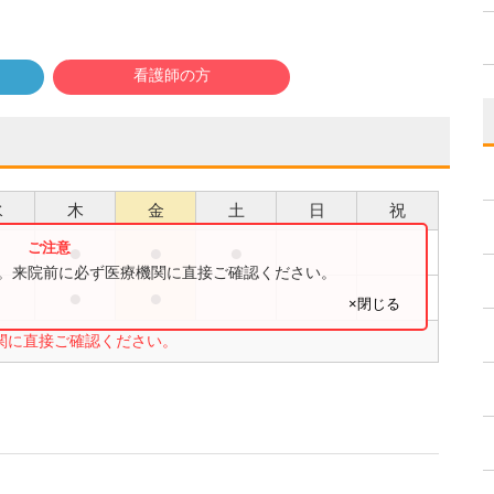
看護師の方
水
木
金
土
日
祝
●
●
●
●
す。来院前に必ず医療機関に直接ご確認ください。
●
●
●
×閉じる
関に直接ご確認ください。