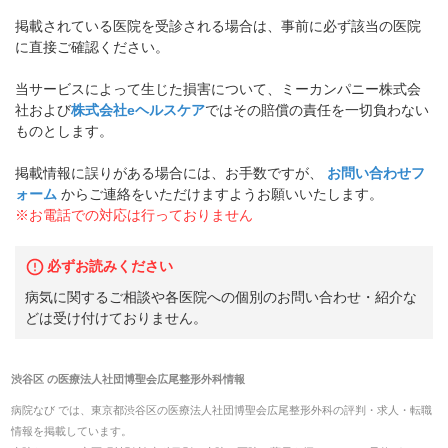
掲載されている医院を受診される場合は、事前に必ず該当の医院
に直接ご確認ください。
当サービスによって生じた損害について、ミーカンパニー株式会
社および
株式会社eヘルスケア
ではその賠償の責任を一切負わない
ものとします。
掲載情報に誤りがある場合には、お手数ですが、
お問い合わせフ
ォーム
からご連絡をいただけますようお願いいたします。
※お電話での対応は行っておりません
必ずお読みください
病気に関するご相談や各医院への個別のお問い合わせ・紹介な
どは受け付けておりません。
渋谷区
の
医療法人社団博聖会広尾整形外科
情報
病院なび では、
東京都
渋谷区
の
医療法人社団博聖会広尾整形外科
の
評判・求人・転職
情報を掲載しています。