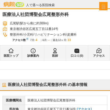
病院なび
人で選べる医院検索
医療法人社団博聖会広尾整形外科
広尾駅
(駅から
南に約300m
)
東京都渋谷区広尾五丁目11番14号
整形外科
小児科
リハビリテーション科
皮膚科
※
4
--
33
アクセス数
7月
:
6月
:
過去12ヶ月:
医院トップ
診療案内
医師
口コミ(
0
)
アクセス
医療法人社団博聖会広尾整形外科
の基本情報
医療機関名
医療法人社団博聖会広尾整形外科
所在地
東京都渋谷区広尾五丁目11番14号
[アクセス]