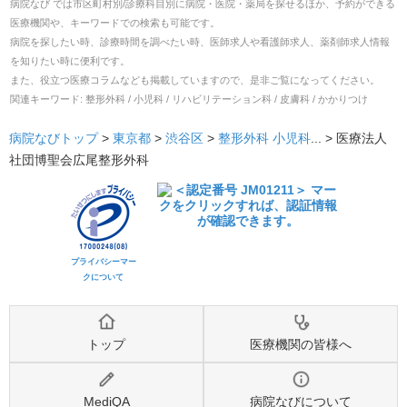
病院なび では市区町村別/診療科目別に病院・医院・薬局を探せるほか、予約ができる
医療機関や、キーワードでの検索も可能です。
病院を探したい時、診療時間を調べたい時、医師求人や看護師求人、薬剤師求人情報
を知りたい時に便利です。
また、役立つ医療コラムなども掲載していますので、是非ご覧になってください。
関連キーワード:
整形外科 / 小児科 / リハビリテーション科 / 皮膚科 / かかりつけ
病院なびトップ
>
東京都
>
渋谷区
>
整形外科
小児科
... >
医療法人
社団博聖会広尾整形外科
プライバシーマー
クについて
トップ
医療機関の皆様へ
MediQA
病院なびについて