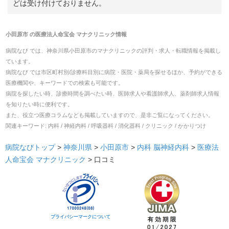
どは受け付けておりません。
小田原市
の
医療法人命宝会 マナクリニック
情報
病院なび では、
神奈川県
小田原市
の
マナクリニック
の
評判・求人・転職
情報を掲載し
ています。
病院なび では市区町村別/診療科目別に病院・医院・薬局を探せるほか、予約ができる
医療機関や、キーワードでの検索も可能です。
病院を探したい時、診療時間を調べたい時、医師求人や看護師求人、薬剤師求人情報
を知りたい時に便利です。
また、役立つ医療コラムなども掲載していますので、是非ご覧になってください。
関連キーワード:
内科 / 神経内科 / 呼吸器科 / 消化器科 / クリニック / かかりつけ
病院なびトップ
>
神奈川県
>
小田原市
>
内科
脳神経内科
>
医療法
人命宝会 マナクリニック
>
口コミ
プライバシーマークについて