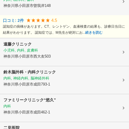
神奈川県小田原市
曽我岸148
4.5
口コミ:
2
件
認知症の病棟があります。CT、レントゲン、血液検査の結果も、診療日当日に
結果がわかります。 認知症では、M先生が絶対にお...
続きを読む
遠藤クリニック
小児科, 内科, 皮膚科
神奈川県小田原市
西大友503
鈴木脳外科・内科クリニック
内科, 神経内科, 脳神経外科
神奈川県小田原市
成田793-1
ファミリークリニック“悠久”
内科
神奈川県小田原市
成田462-1
二見医院