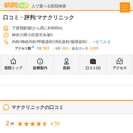
病院なび
人で選べる医院検索
口コミ・評判:
マナクリニック
下曽我駅
(駅から
西に約800m
)
神奈川県小田原市永塚5
全てみる
内科
神経内科
呼吸器科
消化器科
循環器科
...
※
283
263
4,005
アクセス数
7月
:
6月
:
過去12ヶ月:
医院トップ
診療案内
医師
口コミ(
2
)
アクセス
マナクリニック
の口コミ
2
4.50
件