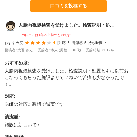
口コミを投稿する
大腸内視鏡検査を受けました。検査説明・処...
この口コミは1年以上前のものです
4
おすすめ度:
[
対応:
5
清潔感:
5
待ち時間:
4
]
投稿者: 大吾 さん
受診者: 本人 (男性・ 30代)
受診時期: 2017年
おすすめ度
:
大腸内視鏡検査を受けました。検査説明・処置ともに以前お
こなってもらった施設よりていねいで苦痛も少なかったで
す。
対応
:
医師の対応に親切で誠実です
清潔感
:
施設は新しいです