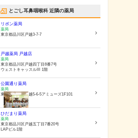
とごし耳鼻咽喉科
近隣の薬局
リボン薬局
薬局
東京都品川区
戸越3-7-7
戸越薬局 戸越店
薬局
東京都品川区
戸越四丁目8番7号
ウェストキャッスルIII 1階
公園通り薬局
薬局
東京都品川区
戸越5-6-5アミューズ1F101
ひだまり薬局
薬局
東京都品川区
戸越五丁目7番20号
LAPビル1階