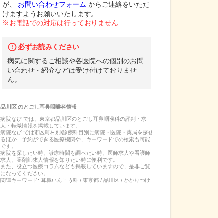
が、
お問い合わせフォーム
からご連絡をいただ
けますようお願いいたします。
※お電話での対応は行っておりません
必ずお読みください
病気に関するご相談や各医院への個別のお問
い合わせ・紹介などは受け付けておりませ
ん。
品川区
の
とごし耳鼻咽喉科
情報
病院なび では、
東京都
品川区
の
とごし耳鼻咽喉科
の
評判・求
人・転職
情報を掲載しています。
病院なび では市区町村別/診療科目別に病院・医院・薬局を探せ
るほか、予約ができる医療機関や、キーワードでの検索も可能
です。
病院を探したい時、診療時間を調べたい時、医師求人や看護師
求人、薬剤師求人情報を知りたい時に便利です。
また、役立つ医療コラムなども掲載していますので、是非ご覧
になってください。
関連キーワード:
耳鼻いんこう科 / 東京都 / 品川区 / かかりつけ