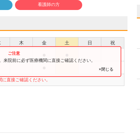
看護師の方
水
木
金
土
日
祝
●
●
●
す。来院前に必ず医療機関に直接ご確認ください。
●
●
×閉じる
関に直接ご確認ください。