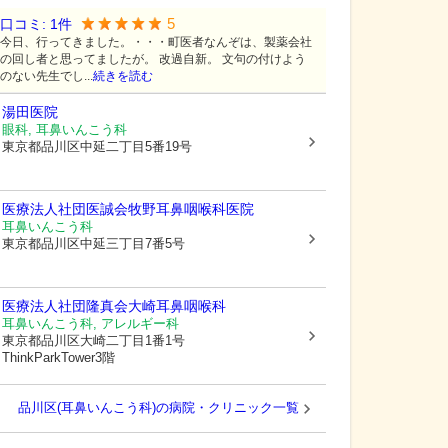
5
口コミ:
1
件
今日、行ってきました。・・・町医者なんぞは、製薬会社
の回し者と思ってましたが。 改過自新。 文句の付けよう
のない先生でし...
続きを読む
湯田医院
眼科, 耳鼻いんこう科
東京都品川区
中延二丁目5番19号
医療法人社団医誠会牧野耳鼻咽喉科医院
耳鼻いんこう科
東京都品川区
中延三丁目7番5号
医療法人社団隆真会大崎耳鼻咽喉科
耳鼻いんこう科, アレルギー科
東京都品川区
大崎二丁目1番1号
ThinkParkTower3階
品川区(耳鼻いんこう科)の病院・クリニック一覧