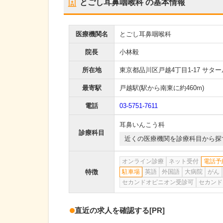
とごし耳鼻咽喉科
の基本情報
医療機関名
とごし耳鼻咽喉科
院長
小林毅
所在地
東京都品川区戸越4丁目1-17 サター
最寄駅
戸越駅
(駅から
南東に約460m
)
電話
03-5751-7611
耳鼻いんこう科
診療科目
近くの医療機関を診療科目から探
オンライン診療
ネット受付
電話予
特徴
駐車場
英語
外国語
大病院
がん
セカンドオピニオン受診可
セカンド
直近の求人を確認する
[PR]