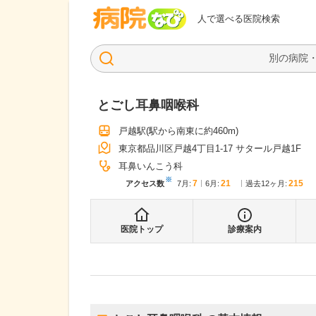
病院なび
人で選べる医院検索
とごし耳鼻咽喉科
戸越駅
(駅から
南東に約460m
)
東京都品川区戸越4丁目1-17 サタール戸越1F
耳鼻いんこう科
※
7
21
215
アクセス数
7月
:
6月
:
過去12ヶ月:
医院トップ
診療案内