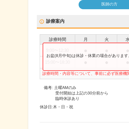
医師の方
診療案内
診療時間
月
火
●
●
9:00
〜
12:30
お盆(8月中旬)は休診・休業の場合がありま
●
●
15:00
〜
18:30
診療時間・内容等について、事前に必ず医療機
備考:
土曜AMのみ
受付開始は上記の30分前から
臨時休診あり
休診日:
木・日・祝