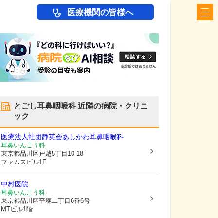
医療機関の皆様へ
とごし耳鼻咽喉科
近隣の病院・クリニ
ック
医療法人社団静英会
あしかわ耳鼻咽喉科
耳鼻いんこう科
東京都品川区
戸越5丁目10-18
ファムスビル1F
中村医院
耳鼻いんこう科
東京都品川区
平塚二丁目6番6号
MTビル1階