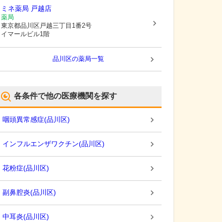
ミネ薬局 戸越店
薬局
東京都品川区
戸越三丁目1番2号
イマールビル1階
品川区
の薬局一覧
各条件で他の医療機関を探す
咽頭異常感症
(
品川区
)
インフルエンザワクチン
(
品川区
)
花粉症
(
品川区
)
副鼻腔炎
(
品川区
)
中耳炎
(
品川区
)