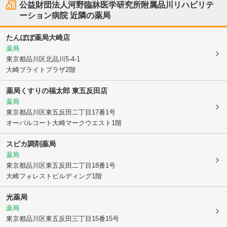
公益財団法人河野臨牀医学研究所附属品川リハビリテ
ーション病院
近隣の薬局
たんぽぽ薬局大崎店
薬局
東京都品川区
北品川5-4-1
大崎ブライトプラザ2階
薬局くすりの福太郎 東五反田店
薬局
東京都品川区
東五反田二丁目17番1号
オーバルコート大崎マークウエスト1階
スピカ調剤薬局
薬局
東京都品川区
東五反田二丁目18番1号
大崎フォレストビルディング1階
光薬局
薬局
東京都品川区
東五反田三丁目15番15号