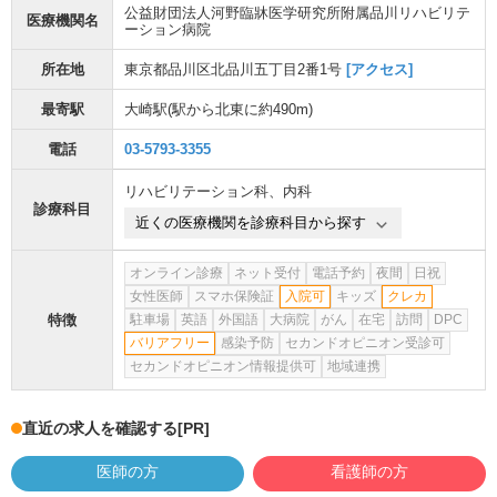
公益財団法人河野臨牀医学研究所附属品川リハビリテ
医療機関名
ーション病院
所在地
東京都品川区北品川五丁目2番1号
[アクセス]
最寄駅
大崎駅
(駅から
北東に約490m
)
電話
03-5793-3355
リハビリテーション科
、
内科
診療科目
近くの医療機関を診療科目から探す
オンライン診療
ネット受付
電話予約
夜間
日祝
女性医師
スマホ保険証
入院可
キッズ
クレカ
特徴
駐車場
英語
外国語
大病院
がん
在宅
訪問
DPC
バリアフリー
感染予防
セカンドオピニオン受診可
セカンドオピニオン情報提供可
地域連携
直近の求人を確認する
[PR]
医師の方
看護師の方