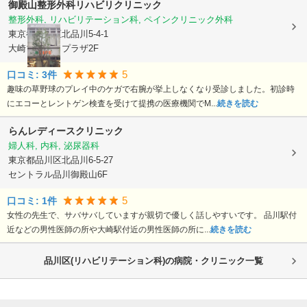
御殿山整形外科リハビリクリニック
整形外科, リハビリテーション科, ペインクリニック外科
東京都品川区
北品川5-4-1
大崎ブライトプラザ2F
5
口コミ:
3
件
趣味の草野球のプレイ中のケガで右腕が挙上しなくなり受診しました。初診時
にエコーとレントゲン検査を受けて提携の医療機関でM...
続きを読む
らんレディースクリニック
婦人科, 内科, 泌尿器科
東京都品川区
北品川6-5-27
セントラル品川御殿山6F
5
口コミ:
1
件
女性の先生で、サバサバしていますが親切で優しく話しやすいです。 品川駅付
近などの男性医師の所や大崎駅付近の男性医師の所に...
続きを読む
品川区(リハビリテーション科)の病院・クリニック一覧