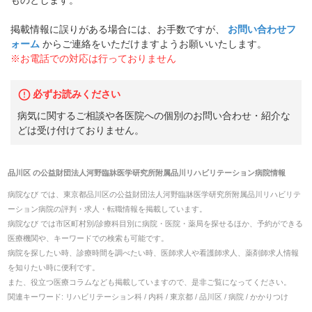
掲載情報に誤りがある場合には、お手数ですが、
お問い合わせフ
ォーム
からご連絡をいただけますようお願いいたします。
※お電話での対応は行っておりません
必ずお読みください
病気に関するご相談や各医院への個別のお問い合わせ・紹介な
どは受け付けておりません。
品川区
の
公益財団法人河野臨牀医学研究所附属品川リハビリテーション病院
情報
病院なび では、
東京都
品川区
の
公益財団法人河野臨牀医学研究所附属品川リハビリテ
ーション病院
の
評判・求人・転職
情報を掲載しています。
病院なび では市区町村別/診療科目別に病院・医院・薬局を探せるほか、予約ができる
医療機関や、キーワードでの検索も可能です。
病院を探したい時、診療時間を調べたい時、医師求人や看護師求人、薬剤師求人情報
を知りたい時に便利です。
また、役立つ医療コラムなども掲載していますので、是非ご覧になってください。
関連キーワード:
リハビリテーション科 / 内科 / 東京都 / 品川区 / 病院 / かかりつけ