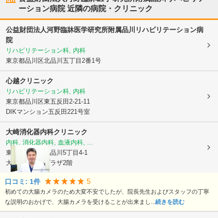
ーション病院
近隣の病院・クリニック
公益財団法人河野臨牀医学研究所附属品川リハビリテーション病
院
リハビリテーション科, 内科
東京都品川区
北品川五丁目2番1号
心越クリニック
リハビリテーション科, 内科
東京都品川区
東五反田2-21-11
DIKマンション五反田221号室
大崎消化器内科クリニック
内科, 消化器内科, 血液内科, ...
東京都品川区
北品川5丁目4-1
大崎ブライトプラザ2階
5
口コミ:
1
件
初めての大腸カメラのため大変不安でしたが、院長先生およびスタッフの丁寧
な説明のおかげで、大腸カメラを受けることが出来まし...
続きを読む