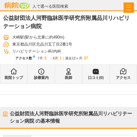
病院なび
人で選べる医院検索
公益財団法人河野臨牀医学研究所附属品川リハビリ
テーション病院
大崎駅
(駅から
北東に約490m
)
東京都品川区北品川五丁目2番1号
リハビリテーション科
内科
※
5
1
37
アクセス数
7月
:
6月
:
過去12ヶ月:
医院トップ
診療案内
医師
口コミ(
0
)
アクセス
公益財団法人河野臨牀医学研究所附属品川リハビリテー
ション病院
の基本情報