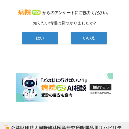
病院なび
からのアンケートにご協力ください。
知りたい情報は見つかりましたか?
はい
いいえ
公益財団法人河野臨牀医学研究所附属品川リハビリテ