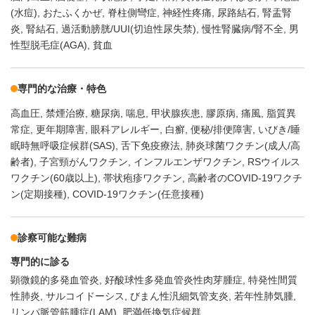
(水痘)
おたふくかぜ
脊柱側彎症
神経性疼痛
尿路結石
腎盂腎
炎
腎結石
過活動膀胱/UUI(切迫性尿失禁)
慢性腎臓病/腎不全
男
性型脱毛症(AGA)
貧血
専門的な治療・特色
高血圧
禁煙治療
糖尿病
喘息
甲状腺疾患
膠原病
痛風
脂質異
常症
更年期障害
眼科アレルギー
白癬
便秘/排便障害
いびき/睡
眠時無呼吸症候群(SAS)
舌下免疫療法
肺炎球菌ワクチン(成人/高
齢者)
子宮頸がんワクチン
インフルエンザワクチン
RSウイルス
ワクチン(60歳以上)
帯状疱疹ワクチン
高齢者のCOVID-19ワクチ
ン(定期接種)
COVID-19ワクチン(任意接種)
診察可能な難病
専門的に診る
顕微鏡的多発血管炎
好酸球性多発血管炎性肉芽腫症
特発性間質
性肺炎
サルコイドーシス
びまん性汎細気管支炎
若年性肺気腫
リンパ脈管筋腫症(LAM)
肥満低換気症候群