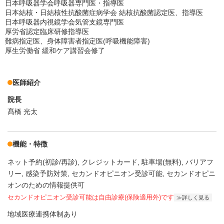
日本呼吸器学会呼吸器専門医・指導医
日本結核・日結核性抗酸菌症病学会 結核抗酸菌認定医、指導医
日本呼吸器内視鏡学会気管支鏡専門医
厚労省認定臨床研修指導医
難病指定医、身体障害者指定医(呼吸機能障害)
厚生労働省 緩和ケア講習会修了
医師紹介
院長
髙橋 光太
機能・特徴
ネット予約(初診/再診)
クレジットカード
駐車場(無料)
バリアフ
リー
感染予防対策
セカンドオピニオン受診可能
セカンドオピニ
オンのための情報提供可
セカンドオピニオン受診可能
は自由診療(保険適用外)です
詳しく見る
地域医療連携体制あり