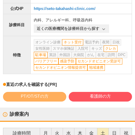
公式HP
https://seto-takahashi-clinic.com/
内科
、
アレルギー科
、
呼吸器内科
診療科目
近くの医療機関を診療科目から探す
オンライン診療
ネット受付
電話予約
夜間
日祝
女性医師
スマホ保険証
入院可
キッズ
クレカ
特徴
駐車場
英語
外国語
大病院
がん
在宅
訪問
DPC
バリアフリー
感染予防
セカンドオピニオン受診可
セカンドオピニオン情報提供可
地域連携
直近の求人を確認する
[PR]
PT/OT/STの方
看護師の方
診療案内
診療時間
月
火
水
木
金
土
日
祝