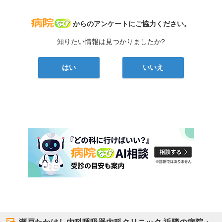
病院なび
からのアンケートにご協力ください。
知りたい情報は見つかりましたか?
はい
いいえ