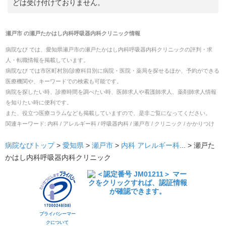
どは受け付けておりません。
瀬戸市
の
瀬戸たかはし内科呼吸器内科クリニック
情報
病院なび では、
愛知県
瀬戸市
の
瀬戸たかはし内科呼吸器内科クリニック
の
評判・求
人・転職
情報を掲載しています。
病院なび では市区町村別/診療科目別に病院・医院・薬局を探せるほか、予約ができる
医療機関や、キーワードでの検索も可能です。
病院を探したい時、診療時間を調べたい時、医師求人や看護師求人、薬剤師求人情報
を知りたい時に便利です。
また、役立つ医療コラムなども掲載していますので、是非ご覧になってください。
関連キーワード:
内科 / アレルギー科 / 呼吸器内科 / 瀬戸市 / クリニック / かかりつけ
病院なびトップ
>
愛知県
>
瀬戸市
>
内科
アレルギー科
... >
瀬戸た
かはし内科呼吸器内科クリニック
プライバシーマー
クについて