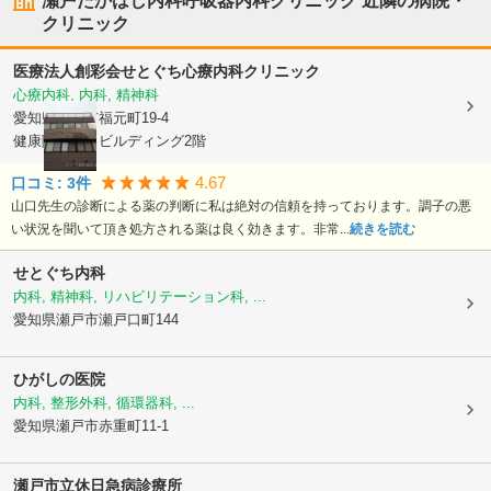
瀬戸たかはし内科呼吸器内科クリニック
近隣の病院・
クリニック
医療法人創彩会
せとぐち心療内科クリニック
心療内科, 内科, 精神科
愛知県瀬戸市
福元町19-4
健康陽だまりビルディング2階
4.67
口コミ:
3
件
山口先生の診断による薬の判断に私は絶対の信頼を持っております。調子の悪
い状況を聞いて頂き処方される薬は良く効きます。非常...
続きを読む
せとぐち内科
内科, 精神科, リハビリテーション科, ...
愛知県瀬戸市
瀬戸口町144
ひがしの医院
内科, 整形外科, 循環器科, ...
愛知県瀬戸市
赤重町11-1
瀬戸市立休日急病診療所