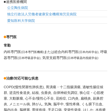
連携医療機関
公立陶生病院
独立行政法人労働者健康安全機構旭労災病院
愛知医科大学病院
専門医
常勤
内科専門医
または総合内科専門医
呼吸
(日本専門医機構)
(日本内科学会)
器専門医
気管支鏡専門医
(日本呼吸器学会)
(日本呼吸器内視鏡学会)
治療/対応可能な疾患
COPD(慢性閉塞性肺疾患)
胃潰瘍・十二指腸潰瘍
過敏性腸症候
群
逆流性食道炎
結核
虫垂炎
自律神経失調症
狭心症・心筋梗
塞
大動脈瘤
心不全/慢性心不全
花粉症
口内炎
扁桃炎
副鼻腔
炎
メニエール病
肺がん
気胸
脳卒中
慢性疼痛
くも膜下出血
脳内出血
脳梗塞
帯状疱疹
手足口病
突発性発疹
はしか
水疱瘡