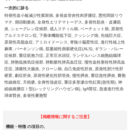
一次的に診る
特発性血小板減少性紫斑病
多発血管炎性肉芽腫症
悪性関節リウ
マチ
側頭動脈炎
全身性エリテマトーデス
多発性筋炎・皮膚筋
炎
シェーグレン症候群
成人スティル病
ベーチェット病
原発性
アルドステロン症
下垂体機能低下症
クッシング病
先端巨大症
原発性高脂血症
アミロイドーシス
脊髄小脳変性症
進行性核上性
麻痺
パーキンソン病
筋萎縮性側索硬化症(ALS)
ギラン・バレー
症候群
重症筋無力症
正常圧水頭症
ランゲルハンス細胞組織球
症
肺胞低換気症候群
肺動脈性肺高血圧症
慢性血栓塞栓性肺高血
圧症
潰瘍性大腸炎
クローン病
自己免疫性肝炎
原発性胆汁性肝
硬変
劇症肝炎
原発性硬化性胆管炎
慢性膵炎
重症急性膵炎
嚢胞
性線維症
天疱瘡
全身性強皮症
重症多形滲出性紅斑(急性期)
神
経線維腫症Ⅰ型(レックリングハウゼン病)
IgA腎症
急速進行性糸
球体腎炎
多発性嚢胞腎
【掲載情報に関するご注意】
機能・特徴
の項目の、