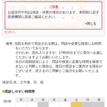
●
●
●
●
●
9:00
〜
12:00
お盆(8月中旬)は休診・休業の場合があります。来院前に必ず
●
●
●
●
医療機関に直接ご確認ください。
15:00
〜
18:00
×閉じる
診療時間・内容等について、事前に必ず医療機関に直接ご確認く
ださい。
備考:
当院を初めて受診される際は、問診や必要な検査にお時間
をいただいております。
そのため、恐れ入りますが、17時45分までに受付へお越し
くださいますようお願いいたします。
当日の混雑状況により、問診や検査に必要な時間を確保で
きないと判断した場合は、後日の受診をご案内する場合が
ございます。皆さまのご理解とご協力をお願いいたしま
す。
休診日:
水、土午後、日、祝
受診しやすい時間帯
月
火
水
木
金
土
日
祝
09:00