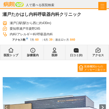
病院なび
人で選べる医院検索
瀬戸たかはし内科呼吸器内科クリニック
瀬戸口駅
(駅から
西に約430m
)
愛知県瀬戸市菱野245
内科
アレルギー科
呼吸器内科
※
60
39
840
アクセス数
7月
:
6月
:
過去12ヶ月:
医院トップ
診療案内
医師
口コミ(
0
)
アクセス
医療機関からの
メッセージあり