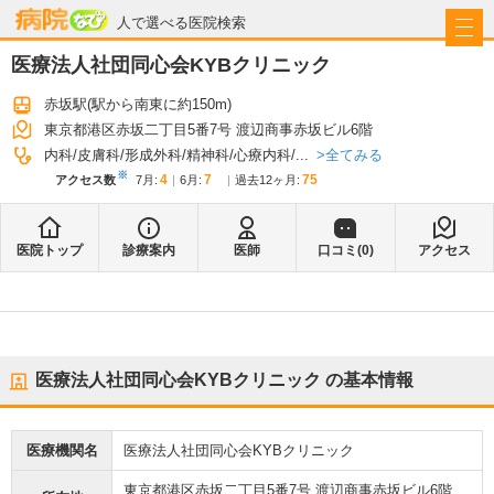
病院なび
人で選べる医院検索
医療法人社団同心会KYBクリニック
赤坂駅
(駅から
南東に約150m
)
東京都港区赤坂二丁目5番7号 渡辺商事赤坂ビル6階
全てみる
内科
皮膚科
形成外科
精神科
心療内科
...
※
4
7
75
アクセス数
7月
:
6月
:
過去12ヶ月:
医院トップ
診療案内
医師
口コミ(
0
)
アクセス
医療法人社団同心会KYBクリニック
の基本情報
医療機関名
医療法人社団同心会KYBクリニック
東京都港区赤坂二丁目5番7号 渡辺商事赤坂ビル6階