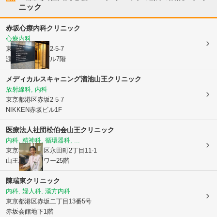
ニック
赤坂心療内科クリニック
心療内科
東京都港区
赤坂2-5-7
渡辺商事赤坂ビル7階
メディカルスキャニング溜池山王クリニック
放射線科, 内科
東京都港区
赤坂2-5-7
NIKKEN赤坂ビル1F
医療法人社団松伯会
山王クリニック
内科, 精神科, 循環器科, ...
東京都千代田区
永田町2丁目11-1
山王パークタワー25階
陳瑞東クリニック
内科, 婦人科, 漢方内科
東京都港区
赤坂二丁目13番5号
赤坂会館地下1階