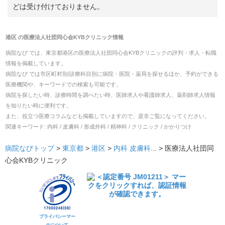
どは受け付けておりません。
港区
の
医療法人社団同心会KYBクリニック
情報
病院なび では、
東京都
港区
の
医療法人社団同心会KYBクリニック
の
評判・求人・転職
情報を掲載しています。
病院なび では市区町村別/診療科目別に病院・医院・薬局を探せるほか、予約ができる
医療機関や、キーワードでの検索も可能です。
病院を探したい時、診療時間を調べたい時、医師求人や看護師求人、薬剤師求人情報
を知りたい時に便利です。
また、役立つ医療コラムなども掲載していますので、是非ご覧になってください。
関連キーワード:
内科 / 皮膚科 / 形成外科 / 精神科 / クリニック / かかりつけ
病院なびトップ
>
東京都
>
港区
>
内科
皮膚科
... >
医療法人社団同
心会KYBクリニック
プライバシーマー