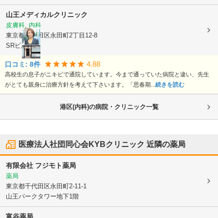
山王メディカルクリニック
皮膚科, 内科
東京都千代田区
永田町2丁目12-8
SRビル1F
4.88
口コミ:
8
件
高校生の息子がニキビで通院しています。今まで通っていた病院と違い、先生
がとても親身に治療方針を考えて下さいます。「思春期...
続きを読む
港区(内科)の病院・クリニック一覧
医療法人社団同心会KYBクリニック
近隣の薬局
有限会社 フジモト薬局
薬局
東京都千代田区
永田町2-11-1
山王パークタワー地下1階
富谷薬局