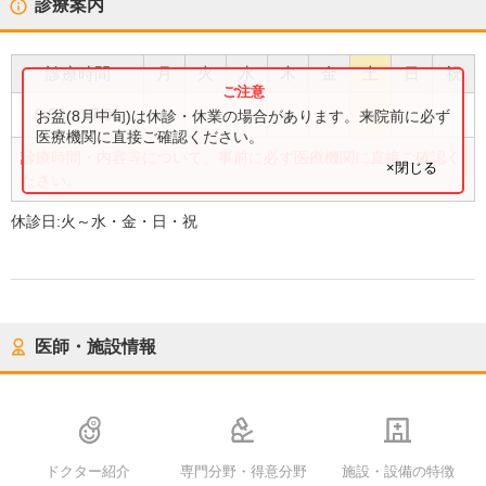
診療案内
診療時間
月
火
水
木
金
土
日
祝
●
●
●
9:00
〜
17:00
お盆(8月中旬)は休診・休業の場合があります。来院前に必ず
医療機関に直接ご確認ください。
診療時間・内容等について、事前に必ず医療機関に直接ご確認く
×閉じる
ださい。
休診日:
火～水・金・日・祝
医師・施設情報
ドクター紹介
専門分野・得意分野
施設・設備の特徴