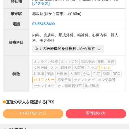
所在地
[アクセス]
最寄駅
赤坂駅
(駅から
南東に約150m
)
電話
03-5545-5400
内科
、
皮膚科
、
形成外科
、
精神科
、
心療内科
、
婦人
科
、
美容外科
診療科目
近くの医療機関を診療科目から探す
オンライン診療
ネット受付
電話予約
夜間
日祝
女性医師
スマホ保険証
入院可
キッズ
クレカ
特徴
駐車場
英語
外国語
大病院
がん
在宅
訪問
DPC
バリアフリー
感染予防
セカンドオピニオン受診可
セカンドオピニオン情報提供可
地域連携
直近の求人を確認する
[PR]
PT/OT/STの方
看護師の方