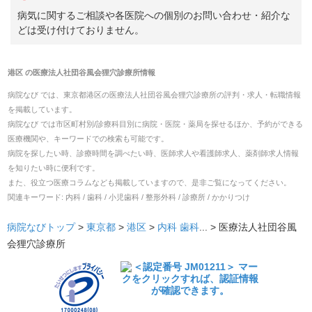
病気に関するご相談や各医院への個別のお問い合わせ・紹介な
どは受け付けておりません。
港区
の
医療法人社団谷風会狸穴診療所
情報
病院なび では、
東京都
港区
の
医療法人社団谷風会狸穴診療所
の
評判・求人・転職
情報
を掲載しています。
病院なび では市区町村別/診療科目別に病院・医院・薬局を探せるほか、予約ができる
医療機関や、キーワードでの検索も可能です。
病院を探したい時、診療時間を調べたい時、医師求人や看護師求人、薬剤師求人情報
を知りたい時に便利です。
また、役立つ医療コラムなども掲載していますので、是非ご覧になってください。
関連キーワード:
内科 / 歯科 / 小児歯科 / 整形外科 / 診療所 / かかりつけ
病院なびトップ
>
東京都
>
港区
>
内科
歯科
... >
医療法人社団谷風
会狸穴診療所