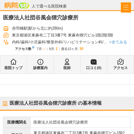
病院なび
人で選べる医院検索
医療法人社団谷風会狸穴診療所
赤羽橋駅
(駅から
北に約280m
)
東京都港区東麻布二丁目3番7号 東麻布狸穴ビル1階2階3階
全てみる
内科
歯科
小児歯科
整形外科
リハビリテーション科
...
※
--
2
30
アクセス数
7月
:
6月
:
過去12ヶ月:
医院トップ
診療案内
医師
口コミ(
0
)
アクセス
医療法人社団谷風会狸穴診療所
の基本情報
医療機関名
医療法人社団谷風会狸穴診療所
東京都港区東麻布二丁目3番7号 東麻布狸穴ビル1階2