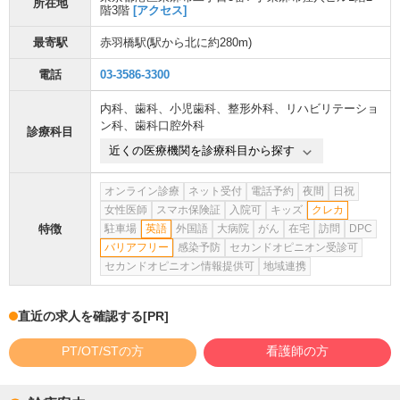
所在地
階3階
[アクセス]
最寄駅
赤羽橋駅
(駅から
北に約280m
)
電話
03-3586-3300
内科
、
歯科
、
小児歯科
、
整形外科
、
リハビリテーショ
ン科
、
歯科口腔外科
診療科目
近くの医療機関を診療科目から探す
オンライン診療
ネット受付
電話予約
夜間
日祝
女性医師
スマホ保険証
入院可
キッズ
クレカ
特徴
駐車場
英語
外国語
大病院
がん
在宅
訪問
DPC
バリアフリー
感染予防
セカンドオピニオン受診可
セカンドオピニオン情報提供可
地域連携
直近の求人を確認する
[PR]
PT/OT/STの方
看護師の方