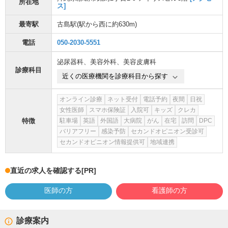
所在地
ス]
最寄駅
古島駅
(駅から
西に約630m
)
電話
050-2030-5551
泌尿器科
、
美容外科
、
美容皮膚科
診療科目
近くの医療機関を診療科目から探す
オンライン診療
ネット受付
電話予約
夜間
日祝
女性医師
スマホ保険証
入院可
キッズ
クレカ
特徴
駐車場
英語
外国語
大病院
がん
在宅
訪問
DPC
バリアフリー
感染予防
セカンドオピニオン受診可
セカンドオピニオン情報提供可
地域連携
直近の求人を確認する
[PR]
医師の方
看護師の方
診療案内