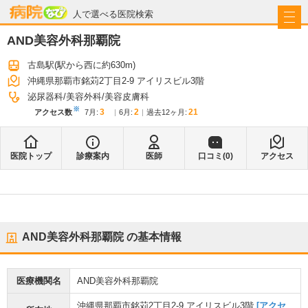
病院なび
人で選べる医院検索
AND美容外科那覇院
古島駅
(駅から
西に約630m
)
沖縄県那覇市銘苅2丁目2-9 アイリスビル3階
泌尿器科
美容外科
美容皮膚科
※
3
2
21
アクセス数
7月
:
6月
:
過去12ヶ月:
医院トップ
診療案内
医師
口コミ(
0
)
アクセス
AND美容外科那覇院
の基本情報
医療機関名
AND美容外科那覇院
沖縄県那覇市銘苅2丁目2-9 アイリスビル3階
[アクセ