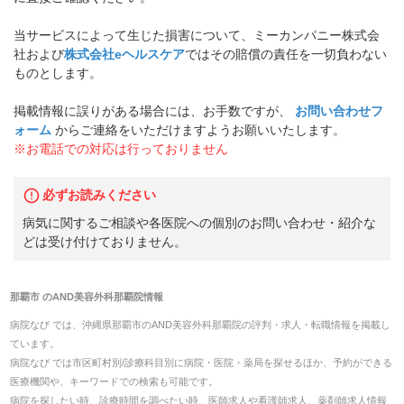
当サービスによって生じた損害について、ミーカンパニー株式会
社および
株式会社eヘルスケア
ではその賠償の責任を一切負わない
ものとします。
掲載情報に誤りがある場合には、お手数ですが、
お問い合わせフ
ォーム
からご連絡をいただけますようお願いいたします。
※お電話での対応は行っておりません
必ずお読みください
病気に関するご相談や各医院への個別のお問い合わせ・紹介な
どは受け付けておりません。
那覇市
の
AND美容外科那覇院
情報
病院なび では、
沖縄県
那覇市
の
AND美容外科那覇院
の
評判・求人・転職
情報を掲載し
ています。
病院なび では市区町村別/診療科目別に病院・医院・薬局を探せるほか、予約ができる
医療機関や、キーワードでの検索も可能です。
病院を探したい時、診療時間を調べたい時、医師求人や看護師求人、薬剤師求人情報