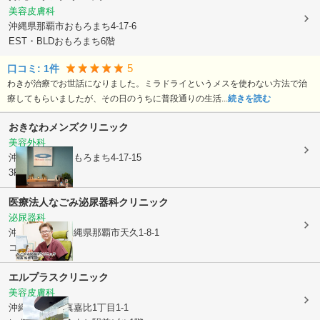
美容皮膚科
沖縄県那覇市
おもろまち4-17-6
EST・BLDおもろまち6階
5
口コミ:
1
件
わきが治療でお世話になりました。ミラドライというメスを使わない方法で治
療してもらいましたが、その日のうちに普段通りの生活...
続きを読む
おきなわメンズクリニック
美容外科
沖縄県那覇市
おもろまち4-17-15
3F
医療法人
なごみ泌尿器科クリニック
泌尿器科
沖縄県那覇市
沖縄県那覇市天久1-8-1
コーポ杜201
エルプラスクリニック
美容皮膚科
沖縄県那覇市
真嘉比1丁目1-1