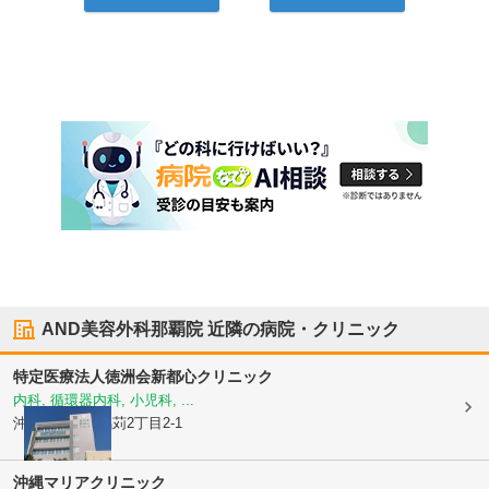
AND美容外科那覇院
近隣の病院・クリニック
特定医療法人徳洲会
新都心クリニック
内科, 循環器内科, 小児科, ...
沖縄県那覇市
銘苅2丁目2-1
沖縄マリアクリニック