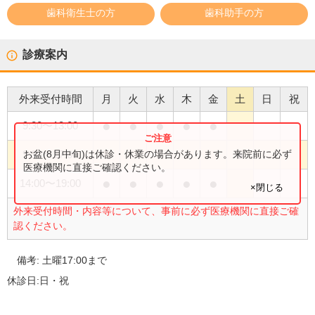
歯科衛生士の方
歯科助手の方
診療案内
外来受付時間
月
火
水
木
金
土
日
祝
●
●
●
●
●
9:30
〜
13:00
●
お盆(8月中旬)は休診・休業の場合があります。来院前に必ず
9:30
〜
17:00
医療機関に直接ご確認ください。
●
●
●
●
●
14:00
〜
19:00
×閉じる
外来受付時間・内容等について、事前に必ず医療機関に直接ご確
認ください。
備考:
土曜17:00まで
休診日:
日・祝