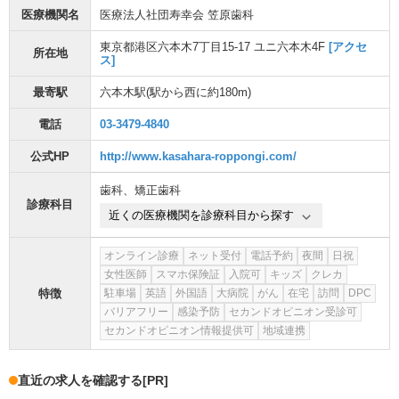
医療機関名
医療法人社団寿幸会 笠原歯科
東京都港区六本木7丁目15-17 ユニ六本木4F
[アクセ
所在地
ス]
最寄駅
六本木駅
(駅から
西に約180m
)
電話
03-3479-4840
公式HP
http://www.kasahara-roppongi.com/
歯科
、
矯正歯科
診療科目
近くの医療機関を診療科目から探す
オンライン診療
ネット受付
電話予約
夜間
日祝
女性医師
スマホ保険証
入院可
キッズ
クレカ
特徴
駐車場
英語
外国語
大病院
がん
在宅
訪問
DPC
バリアフリー
感染予防
セカンドオピニオン受診可
セカンドオピニオン情報提供可
地域連携
直近の求人を確認する
[PR]