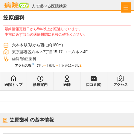
病院なび
人で選べる医院検索
笠原歯科
最終情報更新日から5年以上が経過しています。
事前に必ず該当の医療機関に直接ご確認ください。
六本木駅
(駅から
西に約180m
)
東京都港区六本木7丁目15-17 ユニ六本木4F
歯科
矯正歯科
※
--
--
2
アクセス数
7月
:
6月
:
過去12ヶ月:
医院トップ
診療案内
医師
口コミ(
0
)
アクセス
笠原歯科
の基本情報