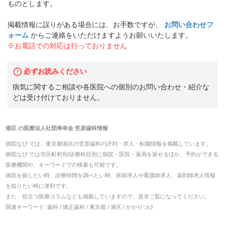
ものとします。
掲載情報に誤りがある場合には、お手数ですが、
お問い合わせフ
ォーム
からご連絡をいただけますようお願いいたします。
※お電話での対応は行っておりません
必ずお読みください
病気に関するご相談や各医院への個別のお問い合わせ・紹介な
どは受け付けておりません。
港区
の
医療法人社団寿幸会 笠原歯科
情報
病院なび では、
東京都
港区
の
笠原歯科
の
評判・求人・転職
情報を掲載しています。
病院なび では市区町村別/診療科目別に病院・医院・薬局を探せるほか、予約ができる
医療機関や、キーワードでの検索も可能です。
病院を探したい時、診療時間を調べたい時、医師求人や看護師求人、薬剤師求人情報
を知りたい時に便利です。
また、役立つ医療コラムなども掲載していますので、是非ご覧になってください。
関連キーワード:
歯科 / 矯正歯科 / 東京都 / 港区 / かかりつけ