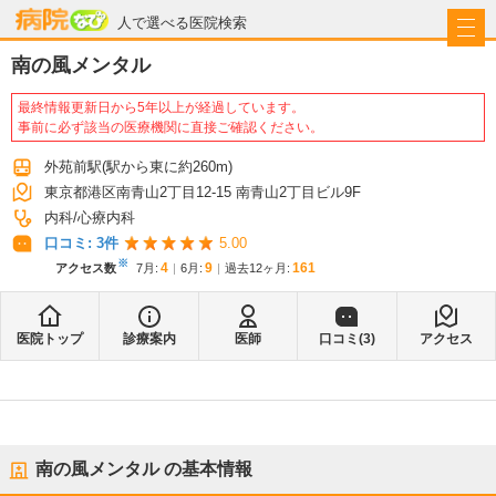
病院なび
人で選べる医院検索
南の風メンタル
最終情報更新日から5年以上が経過しています。
事前に必ず該当の医療機関に直接ご確認ください。
外苑前駅
(駅から
東に約260m
)
東京都港区南青山2丁目12-15 南青山2丁目ビル9F
内科
心療内科
口コミ:
3
件
5.00
※
4
9
161
アクセス数
7月
:
6月
:
過去12ヶ月:
医院トップ
診療案内
医師
口コミ(
3
)
アクセス
南の風メンタル
の基本情報