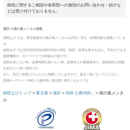
病気に関するご相談や各医院への個別のお問い合わせ・紹介な
どは受け付けておりません。
港区
の
南の風メンタル
情報
病院なび では、
東京都
港区
の
南の風メンタル
の
評判・求人・転職
情報を掲載していま
す。
病院なび では市区町村別/診療科目別に病院・医院・薬局を探せるほか、予約ができる
医療機関や、キーワードでの検索も可能です。
病院を探したい時、診療時間を調べたい時、医師求人や看護師求人、薬剤師求人情報
を知りたい時に便利です。
また、役立つ医療コラムなども掲載していますので、是非ご覧になってください。
関連キーワード:
内科 / 心療内科 / 東京都 / 港区 / かかりつけ
病院なびトップ
>
東京都
>
港区
>
内科
心療内科
... >
南の風メンタ
ル