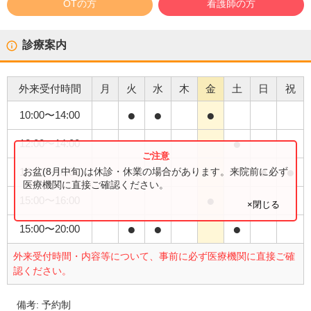
OTの方
看護師の方
診療案内
外来受付時間
月
火
水
木
金
土
日
祝
●
●
●
10:00
〜
14:00
●
12:00
〜
14:00
●
●
お盆(8月中旬)は休診・休業の場合があります。来院前に必ず
12:00
〜
18:00
医療機関に直接ご確認ください。
●
15:00
〜
16:00
×閉じる
●
●
●
15:00
〜
20:00
外来受付時間・内容等について、事前に必ず医療機関に直接ご確
認ください。
備考:
予約制