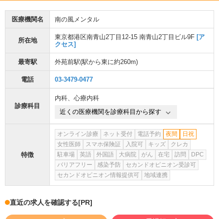
医療機関名
南の風メンタル
東京都港区南青山2丁目12-15 南青山2丁目ビル9F
[ア
所在地
クセス]
最寄駅
外苑前駅
(駅から
東に約260m
)
電話
03-3479-0477
内科
、
心療内科
診療科目
近くの医療機関を診療科目から探す
オンライン診療
ネット受付
電話予約
夜間
日祝
女性医師
スマホ保険証
入院可
キッズ
クレカ
特徴
駐車場
英語
外国語
大病院
がん
在宅
訪問
DPC
バリアフリー
感染予防
セカンドオピニオン受診可
セカンドオピニオン情報提供可
地域連携
直近の求人を確認する
[PR]