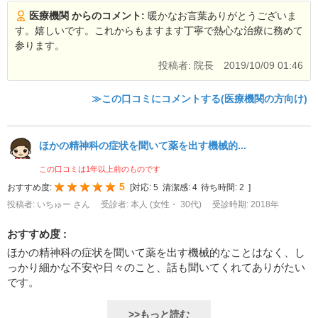
医療機関 からのコメント:
暖かなお言葉ありがとうございま
す。嬉しいです。これからもますます丁寧で熱心な治療に務めて
参ります。
投稿者: 院長
2019/10/09 01:46
≫この口コミにコメントする(医療機関の方向け)
ほかの精神科の症状を聞いて薬を出す機械的...
この口コミは1年以上前のものです
5
おすすめ度:
[
対応:
5
清潔感:
4
待ち時間:
2
]
投稿者: いちゅー さん
受診者: 本人 (女性・ 30代)
受診時期: 2018年
おすすめ度 :
ほかの精神科の症状を聞いて薬を出す機械的なことはなく、し
っかり細かな不安や日々のこと、話も聞いてくれてありがたい
です。
>>もっと読む