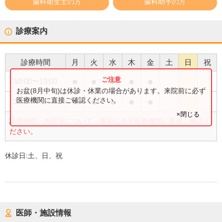
歯科衛生士の方
歯科助手の方
診療案内
診療時間
月
火
水
木
金
土
日
祝
●
●
●
●
●
10:00
〜
13:00
お盆(8月中旬)は休診・休業の場合があります。来院前に必ず
●
●
●
●
●
医療機関に直接ご確認ください。
14:30
〜
19:00
×閉じる
診療時間・内容等について、事前に必ず医療機関に直接ご確認く
ださい。
休診日:
土、日、祝
医師・施設情報