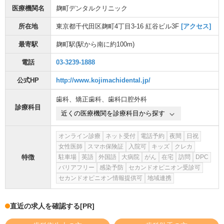
医療機関名
麹町デンタルクリニック
所在地
東京都千代田区麹町4丁目3-16 紅谷ビル3F
[アクセス]
最寄駅
麹町駅
(駅から
南に約100m
)
電話
03-3239-1888
公式HP
http://www.kojimachidental.jp/
歯科
、
矯正歯科
、
歯科口腔外科
診療科目
近くの医療機関を診療科目から探す
オンライン診療
ネット受付
電話予約
夜間
日祝
女性医師
スマホ保険証
入院可
キッズ
クレカ
特徴
駐車場
英語
外国語
大病院
がん
在宅
訪問
DPC
バリアフリー
感染予防
セカンドオピニオン受診可
セカンドオピニオン情報提供可
地域連携
直近の求人を確認する
[PR]