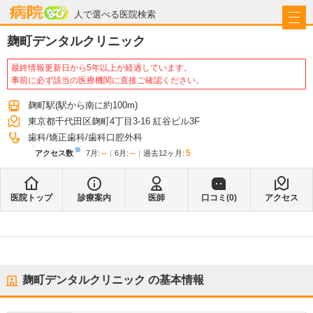
病院なび
人で選べる医院検索
麹町デンタルクリニック
最終情報更新日から5年以上が経過しています。
事前に必ず該当の医療機関に直接ご確認ください。
麹町駅
(駅から
南に約100m
)
東京都千代田区麹町4丁目3-16 紅谷ビル3F
歯科
矯正歯科
歯科口腔外科
※
--
--
5
アクセス数
7月
:
6月
:
過去12ヶ月:
医院トップ
診療案内
医師
口コミ(
0
)
アクセス
麹町デンタルクリニック
の基本情報